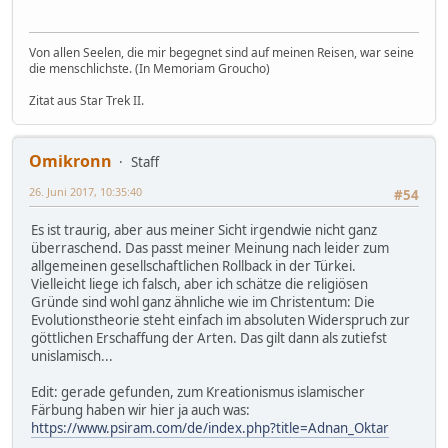
Von allen Seelen, die mir begegnet sind auf meinen Reisen, war seine
die menschlichste. (In Memoriam Groucho)
Zitat aus Star Trek II.
Omikronn
Staff
26. Juni 2017, 10:35:40
#54
Es ist traurig, aber aus meiner Sicht irgendwie nicht ganz
überraschend. Das passt meiner Meinung nach leider zum
allgemeinen gesellschaftlichen Rollback in der Türkei.
Vielleicht liege ich falsch, aber ich schätze die religiösen
Gründe sind wohl ganz ähnliche wie im Christentum: Die
Evolutionstheorie steht einfach im absoluten Widerspruch zur
göttlichen Erschaffung der Arten. Das gilt dann als zutiefst
unislamisch...
Edit: gerade gefunden, zum Kreationismus islamischer
Färbung haben wir hier ja auch was:
https://www.psiram.com/de/index.php?title=Adnan_Oktar