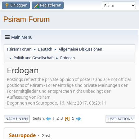
Einloggen
Registrieren
Psiram Forum
Main Menu
Psiram Forum
Deutsch
Allgemeine Diskussionen
►
►
Politik und Gesellschaft
Erdogan
►
►
Erdogan
Postings reflect the private opinion of posters and are not official
positions of Psiram - Foreneinträge sind private Meinungen der
Forenmitglieder und entsprechen nicht unbedingt der
Auffassung von Psiram
Begonnen von Sauropode, 16. März 2017, 08:29:11
1
2
3
5
Seiten
4
NACH UNTEN
USER ACTIONS
Sauropode
Gast