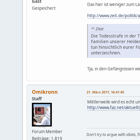
Gast
Das hier ist weniger zum La
Gespeichert
http://www.zeit.de/politi
Zitat
Die Todesstrafe in der 
Familien unserer Helden
tun hinsichtlich eurer 
unterzeichnen.
Tja, in den Gefängnissen w
Omikronn
21. März 2017, 16:41:45
Staff
Mittlerweile wird es echt una
http://www.faz.net/aktuell
Forum Member
Don't try to argue with idiots, 
Beiträge: 1,819