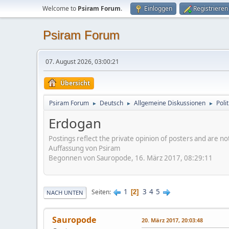
Welcome to
Psiram Forum
.
Einloggen
Registrieren
Psiram Forum
07. August 2026, 03:00:21
Übersicht
Psiram Forum
Deutsch
Allgemeine Diskussionen
Poli
►
►
►
Erdogan
Postings reflect the private opinion of posters and are n
Auffassung von Psiram
Begonnen von Sauropode, 16. März 2017, 08:29:11
1
3
4
5
Seiten
2
NACH UNTEN
Sauropode
20. März 2017, 20:03:48