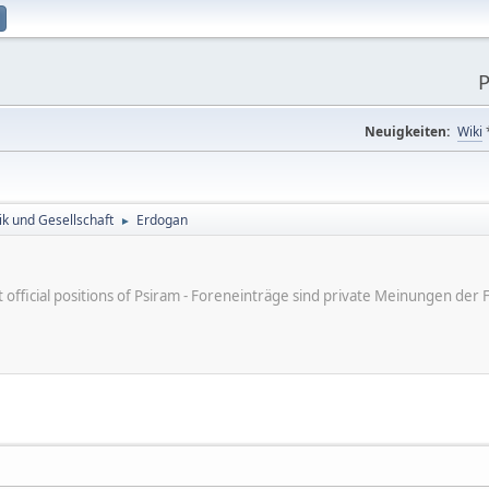
P
Neuigkeiten:
Wiki
tik und Gesellschaft
Erdogan
►
ot official positions of Psiram - Foreneinträge sind private Meinungen d