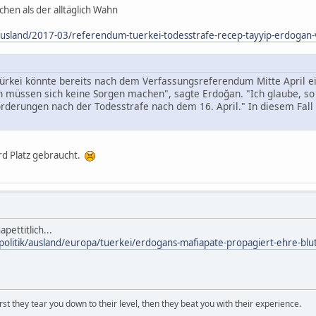
chen als der alltäglich Wahn
k/ausland/2017-03/referendum-tuerkei-todesstrafe-recep-tayyip-erdogan
Türkei könnte bereits nach dem Verfassungsreferendum Mitte April ei
 müssen sich keine Sorgen machen", sagte Erdoğan. "Ich glaube, so
Forderungen nach der Todesstrafe nach dem 16. April." In diesem Fal
ird Platz gebraucht.
pettitlich...
/politik/ausland/europa/tuerkei/erdogans-mafiapate-propagiert-ehre-bl
first they tear you down to their level, then they beat you with their experience.