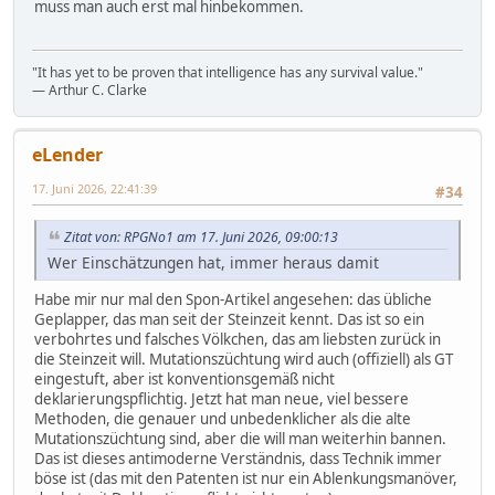
muss man auch erst mal hinbekommen.
"It has yet to be proven that intelligence has any survival value."
― Arthur C. Clarke
eLender
17. Juni 2026, 22:41:39
#34
Zitat von: RPGNo1 am 17. Juni 2026, 09:00:13
Wer Einschätzungen hat, immer heraus damit
Habe mir nur mal den Spon-Artikel angesehen: das übliche
Geplapper, das man seit der Steinzeit kennt. Das ist so ein
verbohrtes und falsches Völkchen, das am liebsten zurück in
die Steinzeit will. Mutationszüchtung wird auch (offiziell) als GT
eingestuft, aber ist konventionsgemäß nicht
deklarierungspflichtig. Jetzt hat man neue, viel bessere
Methoden, die genauer und unbedenklicher als die alte
Mutationszüchtung sind, aber die will man weiterhin bannen.
Das ist dieses antimoderne Verständnis, dass Technik immer
böse ist (das mit den Patenten ist nur ein Ablenkungsmanöver,