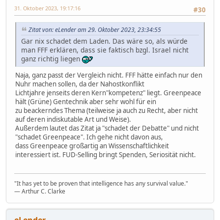
31. Oktober 2023, 19:17:16
#30
Zitat von: eLender am 29. Oktober 2023, 23:34:55
Gar nix schadet dem Laden. Das wäre so, als würde
man FFF erklären, dass sie faktisch bzgl. Israel nicht
ganz richtig liegen
Naja, ganz passt der Vergleich nicht. FFF hätte einfach nur den
Nuhr machen sollen, da der Nahostkonflikt
Lichtjahre jenseits deren Kern"kompetenz" liegt. Greenpeace
hält (Grüne) Gentechnik aber sehr wohl für ein
zu beackerndes Thema (teilweise ja auch zu Recht, aber nicht
auf deren indiskutable Art und Weise).
Außerdem lautet das Zitat ja "schadet der Debatte" und nicht
"schadet Greenpeace". Ich gehe nicht davon aus,
dass Greenpeace großartig an Wissenschaftlichkeit
interessiert ist. FUD-Selling bringt Spenden, Seriosität nicht.
"It has yet to be proven that intelligence has any survival value."
― Arthur C. Clarke
eLender