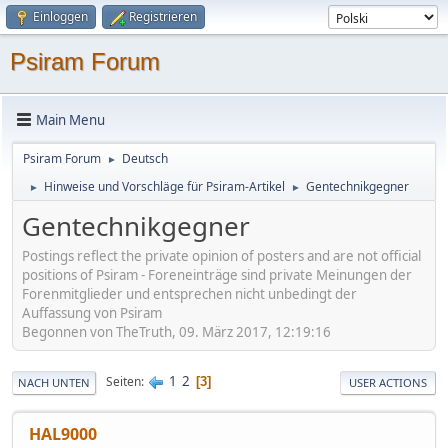
Einloggen
Registrieren
Psiram Forum
Main Menu
Psiram Forum
Deutsch
►
Hinweise und Vorschläge für Psiram-Artikel
Gentechnikgegner
►
►
Gentechnikgegner
Postings reflect the private opinion of posters and are not official
positions of Psiram - Foreneinträge sind private Meinungen der
Forenmitglieder und entsprechen nicht unbedingt der
Auffassung von Psiram
Begonnen von TheTruth, 09. März 2017, 12:19:16
1
2
Seiten
3
NACH UNTEN
USER ACTIONS
HAL9000