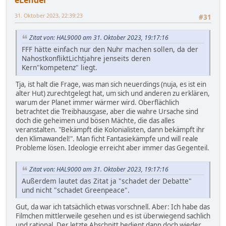
31. Oktober 2023, 22:39:23
#31
Zitat von: HAL9000 am 31. Oktober 2023, 19:17:16
FFF hätte einfach nur den Nuhr machen sollen, da der
NahostkonfliktLichtjahre jenseits deren
Kern"kompetenz" liegt.
Tja, ist halt die Frage, was man sich neuerdings (nuja, es ist ein
alter Hut) zurechtgelegt hat, um sich und anderen zu erklären,
warum der Planet immer wärmer wird. Oberflächlich
betrachtet die Treibhausgase, aber die wahre Ursache sind
doch die geheimen und bösen Mächte, die das alles
veranstalten. "Bekämpft die Kolonialisten, dann bekämpft ihr
den Klimawandel!". Man ficht Fantasiekämpfe und will reale
Probleme lösen. Ideologie erreicht aber immer das Gegenteil.
Zitat von: HAL9000 am 31. Oktober 2023, 19:17:16
Außerdem lautet das Zitat ja "schadet der Debatte"
und nicht "schadet Greenpeace".
Gut, da war ich tatsächlich etwas vorschnell. Aber: Ich habe das
Filmchen mittlerweile gesehen und es ist überwiegend sachlich
und rational. Der letzte Abschnitt bedient dann doch wieder