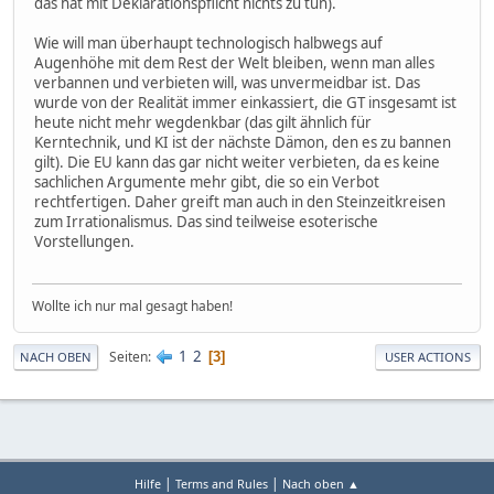
das hat mit Deklarationspflicht nichts zu tun).
Wie will man überhaupt technologisch halbwegs auf
Augenhöhe mit dem Rest der Welt bleiben, wenn man alles
verbannen und verbieten will, was unvermeidbar ist. Das
wurde von der Realität immer einkassiert, die GT insgesamt ist
heute nicht mehr wegdenkbar (das gilt ähnlich für
Kerntechnik, und KI ist der nächste Dämon, den es zu bannen
gilt). Die EU kann das gar nicht weiter verbieten, da es keine
sachlichen Argumente mehr gibt, die so ein Verbot
rechtfertigen. Daher greift man auch in den Steinzeitkreisen
zum Irrationalismus. Das sind teilweise esoterische
Vorstellungen.
Wollte ich nur mal gesagt haben!
1
2
Seiten
3
NACH OBEN
USER ACTIONS
|
|
Hilfe
Terms and Rules
Nach oben ▲