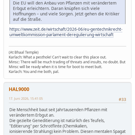
Die EU will den Anbau von Pflanzen mit verändertem
Erbgut erleichtern. Daran knüpfen sich viele
Hoffnungen – und viele Sorgen. Jetzt gehen die Kritiker
auf die Straße.
https://www.zeit.de/wirtschaft/2026-06/eu-gentechnikrecht-
umweltkommission-parlament-deregulierung-wirtschaft
(At Bhaal Temple)
Karlach: What a pesthole! Can't wait to clear this place out.
Minsc: There will be much trading of threats and insults, no doubt. But
Minsc will be ready when it is time for boot to meet butt.
Karlach: You and me both, pal.
HAL9000
17. Juni 2026, 15:41:05
#33
Die Menschheit baut seit Jahrtausenden Pflanzen mit
verändertem Erbgut an.
Die gezielte Geneditierung ist natürlich des Teufels,
"Editierung" per Schrotflinte (Chemikalien,
ionisierende Strahlung) kein Problem. Diesen mentalen Spagat