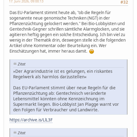
17. Juni 2026, 09:00:13
#32
Das EU-Parlament stimmt heute ab, "ob die Regeln für
sogenannte neue genomische Techniken (NGT) in der
Pflanzenzüchtung gelockert werden." Bei Bio-Lobbyisten und
Gentechnik-Gegner schrillen sämtliche Alarmglocken, und sie
agitieren heftig gegen ein solche Entscheidung. Ich bin viel zu
wenig in der Thematik drin, deswegen stelle ich die folgenden
Artikel ohne Kommentar oder Beurteilung ein. Wer
Einschätzungen hat, immer heraus damit.
Zitat
»Der Agrarindustrie ist es gelungen, ein riskantes
Regelwerk als harmlos darzustellen«
Das EU-Parlament stimmt über neue Regeln für die
Pflanzenzüchtung ab: Gentechnisch veränderte
Lebensmittel könnten ohne Kennzeichnung im
Supermarkt liegen. Bio-Lobbyist Jan Plagge warnt vor
den Folgen für Verbraucher und Landwirte.
https://archive.is/LlL3F
Zitat