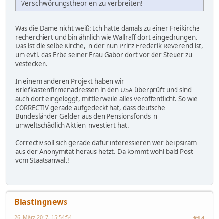
Verschwörungstheorien zu verbreiten!
Was die Dame nicht weiß: Ich hatte damals zu einer Freikirche
recherchiert und bin ähnlich wie Wallraff dort eingedrungen.
Das ist die selbe Kirche, in der nun Prinz Frederik Reverend ist,
um evtl. das Erbe seiner Frau Gabor dort vor der Steuer zu
vestecken.
In einem anderen Projekt haben wir
Briefkastenfirmenadressen in den USA überprüft und sind
auch dort eingeloggt, mittlerweile alles veröffentlicht. So wie
CORRECTIV gerade aufgedeckt hat, dass deutsche
Bundesländer Gelder aus den Pensionsfonds in
umweltschädlich Aktien investiert hat.
Correctiv soll sich gerade dafür interessieren wer bei psiram
aus der Anonymität heraus hetzt. Da kommt wohl bald Post
vom Staatsanwalt!
Blastingnews
26. März 2017, 15:54:54
#14