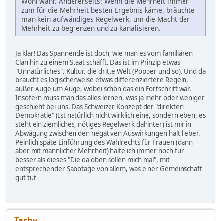
Wohl wahr. Andererseits: Wenn die Mehrheit immer
zum für die Mehrheit besten Ergebnis käme, bräuchte
man kein aufwändiges Regelwerk, um die Macht der
Mehrheit zu begrenzen und zu kanalisieren.
Ja klar! Das Spannende ist doch, wie man es vom familiären
Clan hin zu einem Staat schafft. Das ist im Prinzip etwas
"Unnatürliches", Kultur, die dritte Welt (Popper und so). Und da
braucht es logischerweise etwas differenziertere Regeln,
außer Auge um Auge, wobei schon das ein Fortschritt war.
Insofern muss man das alles lernen, was ja mehr oder weniger
geschieht bei uns. Das Schweizer Konzept der "direkten
Demokratie" (Ist natürlich nicht wirklich eine, sondern eben, es
steht ein ziemliches, nötiges Regelwerk dahinter) ist mir in
Abwägung zwischen den negativen Auswirkungen halt lieber.
Peinlich späte Einführung des Wahlrechts für Frauen (dann
aber mit männlicher Mehrheit) halte ich immer noch für
besser als dieses "Die da oben sollen mich mal", mit
entsprechender Sabotage von allem, was einer Gemeinschaft
gut tut.
Tachy