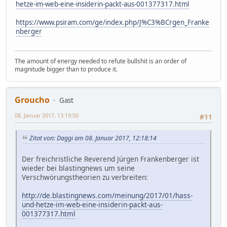
hetze-im-web-eine-insiderin-packt-aus-001377317.html
https://www.psiram.com/ge/index.php/J%C3%BCrgen_Franke
nberger
The amount of energy needed to refute bullshit is an order of
magnitude bigger than to produce it.
Groucho
Gast
08. Januar 2017, 13:19:50
#11
Zitat von: Daggi am 08. Januar 2017, 12:18:14
Der freichristliche Reverend Jürgen Frankenberger ist
wieder bei blastingnews um seine
Verschwörungstheorien zu verbreiten:
http://de.blastingnews.com/meinung/2017/01/hass-
und-hetze-im-web-eine-insiderin-packt-aus-
001377317.html