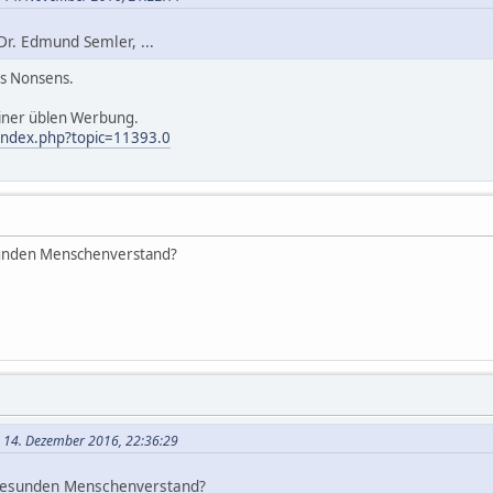
Dr. Edmund Semler, ...
uss Nonsens.
einer üblen Werbung.
index.php?topic=11393.0
unden Menschenverstand?
m 14. Dezember 2016, 22:36:29
gesunden Menschenverstand?