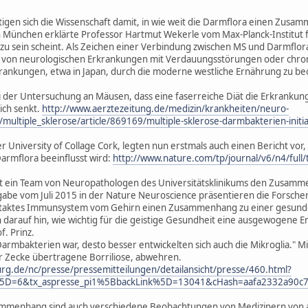
ftigen sich die Wissenschaft damit, in wie weit die Darmflora einen Zusa
München erklärte Professor Hartmut Wekerle vom Max-Planck-Institut fü
 zu sein scheint. Als Zeichen einer Verbindung zwischen MS und Darmflor
von neurologischen Erkrankungen mit Verdauungsstörungen oder chron
rankungen, etwa in Japan, durch die moderne westliche Ernährung zu b
i der Untersuchung an Mäusen, dass eine faserreiche Diät die Erkrankung
ich senkt.
http://www.aerztezeitung.de/medizin/krankheiten/neuro-
n/multiple_sklerose/article/869169/multiple-sklerose-darmbakterien-in
r University of Collage Cork, legten nun erstmals auch einen Bericht vor,
armflora beeinflusst wird:
http://www.nature.com/tp/journal/v6/n4/full
ht ein Team von Neuropathologen des Universitätsklinikums den Zusa
abe vom Juli 2015 in der Nature Neuroscience präsentieren die Forscher
intaktes Immunsystem vom Gehirn einen Zusammenhang zu einer gesunde
darauf hin, wie wichtig für die geistige Gesundheit eine ausgewogene Er
f. Prinz.
r Darmbakterien war, desto besser entwickelten sich auch die Mikroglia." M
r Zecke übertragene Borriliose, abwehren.
burg.de/nc/presse/pressemitteilungen/detailansicht/presse/460.html?
%5D=6&tx_aspresse_pi1%5BbackLink%5D=13041&cHash=aafa2332a90c7
ammenhang sind auch verschiedene Beobachtungen von Medizinern von an