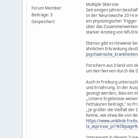
Multiple Sklerose
Forum Member
Seit einigen Jahren beschä
Beiträge: 3
In der Neurowoche 2014 in 
ein physiologischer Trigger
Gespeichert
über das Zusammenwirken 
starker Anstieg von MS-Erk
Ebenso gibt es Hinweise be
ähnlichen Erkrankung deutl
psychiatrische_krankheite
Forschern aus Irland von de
um den Nerven durch die D
Auch in Freiburg untersuc
und Ernährung. In der Ausg
gezeigt werden, dass ein 
,,Unsere Ergebnisse weisen 
Fettsäuren beiträgt," so Pro
,,Je größer die Vielfalt de
Keime, wie etwa die von de
https://www.uniklinik-frei
tx_aspresse_pi1%5Bpage
Interessant in diesem Zus