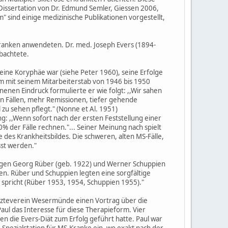
r Dissertation von Dr. Edmund Semler, Giessen 2006,
 sind einige medizinische Publikationen vorgestellt,
 Kranken anwendeten. Dr. med. Joseph Evers (1894-
bachtete.
eine Koryphäe war (siehe Peter 1960), seine Erfolge
m mit seinem Mitarbeiterstab von 1946 bis 1950
enen Eindruck formulierte er wie folgt: ,,Wir sahen
en Fällen, mehr Remissionen, tiefer gehende
u sehen pflegt." (Nonne et Al. 1951)
g: ,,Wenn sofort nach der ersten Feststellung einer
% der Fälle rechnen."... Seiner Meinung nach spielt
 des Krankheitsbildes. Die schweren, alten MS-Fälle,
sst werden."
ologen Georg Rüber (geb. 1922) und Werner Schuppien
en. Rüber und Schuppien legten eine sorgfältige
 spricht (Rüber 1953, 1954, Schuppien 1955)."
Ärzteverein Wesermünde einen Vortrag über die
aul das Interesse für diese Therapieform. Vier
en die Evers-Diät zum Erfolg geführt hatte. Paul war
Spezialstation für MS-Kranke ein, wo exakt nach der