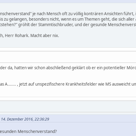
henverstand" je nach Mensch oft zu völlig konträren Ansichten führt, i
s zu gelangen, besonders nicht, wenn es um Themen geht, die sich aller 
tstehen?" gröhlt der Stammtischbruder, und der gesunde Menschenversta
sch, Herr Rohark. Macht aber nix.
eder da, hatten wir schon abschließend geklärt ob er ein potentieller Mörd
das A....... , jetzt auf unspezifischere Krankheitsfelder wie MS ausweich
m 14. Dezember 2016, 22:36:29
gesunden Menschenverstand?