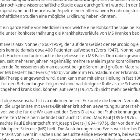
, da noch keine wissenschaftliche Studie dazu durchgeführt wurde. In de
erapeutische und theoretische Aspekte einer alternativen Ernährungsform"
schaftlichen Studien eine mögliche Erklärung haben könnten.
beit ein ganze Reihe von Medizinern vor welche eine Rohkosttherapie bei
 die unter Rohkosternährung die Krankheitsverläufe von MS Kranken beo
 bat Evers Max Nonne (1860-1959), der auf dem Gebiet der Neurobiologie 
ers konnte damals etwa 400 Patienten aufweisen (Evers 1947). Nonne ka
g nach Hachen und untersuchte die gebesserten MS-Fälle. Den dabei gewonn
en, seit mehreren Jahren regelmäßig mehrere Male im Jahr kontrolliert
ernde Remissionen als man es sonst bei größerem und großem Material z
der MS besteht laut Evers (1962b) vor allem im Frühstadium der Erkrankun
iät-Therapie angewandt wird, dann kann man mit einer Heilung in fast 100
für den Behandlungserfolg meist eine nachteiligere Rolle als die Schwere
durchgehend krank sind, können laut Evers (1951/52b) nicht mehr beeinflu
Erfolge wissenschaftlich zu dokumentieren. Er konnte die beiden Neur
, die Ergebnisse mit Evers-Diät einer kritischen Bewertung zu unterzieh
 vor, welche für die Wirksamkeit der Evers-Diät v.a. bei Früherkennungen
stellten Medizinern befindet sich auch Dr. med. Max Paul (1896-1976).
 machte Paul Bekanntschaft mit Joseph Evers (1894-1975), der vor dem 
 Multiplen Sklerose (MS) hielt. Die Ausführungen von Evers weckten bei P
 Praxis von Evers in Hachen und besuchte einige MS-Patienten, bei welch
rfahrungen von Evers zu überprüfen, richtete er in Nordholz eine eigene 