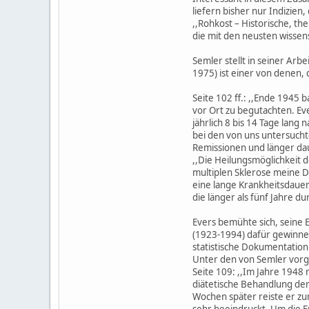
liefern bisher nur Indizien
,,Rohkost – Historische, th
die mit den neusten wissen
Semler stellt in seiner Ar
1975) ist einer von denen,
Seite 102 ff.: ,,Ende 1945
vor Ort zu begutachten. Ev
jährlich 8 bis 14 Tage lan
bei den von uns untersucht
Remissionen und länger dau
,,Die Heilungsmöglichkeit 
multiplen Sklerose meine D
eine lange Krankheitsdauer 
die länger als fünf Jahre 
Evers bemühte sich, seine 
(1923-1994) dafür gewinnen
statistische Dokumentation
Unter den von Semler vorge
Seite 109: ,,Im Jahre 1948
diätetische Behandlung der
Wochen später reiste er zur
sehr beeindruckt. Um die E