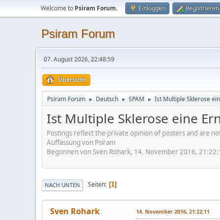
Welcome to
Psiram Forum
.
Einloggen
Registrieren
Psiram Forum
07. August 2026, 22:48:59
Übersicht
Psiram Forum
Deutsch
SPAM
Ist Multiple Sklerose ei
►
►
►
Ist Multiple Sklerose eine E
Postings reflect the private opinion of posters and are n
Auffassung von Psiram
Begonnen von Sven Rohark, 14. November 2016, 21:22:
Seiten
1
NACH UNTEN
Sven Rohark
14. November 2016, 21:22:11