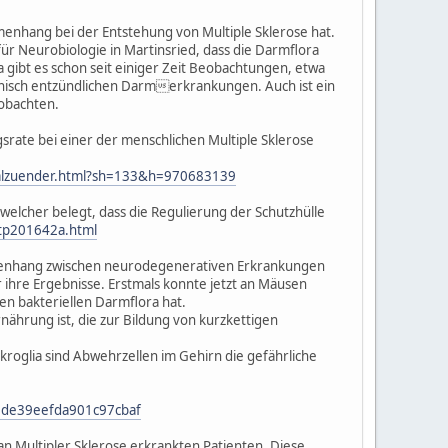
mmenhang bei der Entstehung von Multiple Sklerose hat.
r Neurobiologie in Martinsried, dass die Darmflora
a gibt es schon seit einiger Zeit Beobachtungen, etwa
isch entzündlichen Darmerkrankungen. Auch ist ein
eobachten.
srate bei einer der menschlichen Multiple Sklerose
itialzuender.html?sh=133&h=970683139
 welcher belegt, dass die Regulierung der Schutzhülle
/tp201642a.html
mmenhang zwischen neurodegenerativen Erkrankungen
 ihre Ergebnisse. Erstmals konnte jetzt an Mäusen
n bakteriellen Darmflora hat.
nährung ist, die zur Bildung von kurzkettigen
ikroglia sind Abwehrzellen im Gehirn die gefährliche
de39eefda901c97cbaf
 Multipler Sklerose erkrankten Patienten. Diese