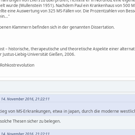
lt wurde (Wullenstein 1951). Nachdem Paul ein Krankenhaus von 500 MS
llte eine Auswertung von 325 MS-Fällen vor. Die Prozentzahlen von Bes
n..."
benen Klammern befinden sich in der genannten Dissertation.
st – historische, therapeutische und theoretische Aspekte einer alternat
 Justus-Liebig-Universität Gießen, 2006.
 Rohkostrevolution
m 14. November 2016, 21:22:11
stieg von MS-Erkrankungen, etwa in Japan, durch die moderne westli
, solche Thesen sicher zu belegen.
m 14. November 2016, 21:22:11