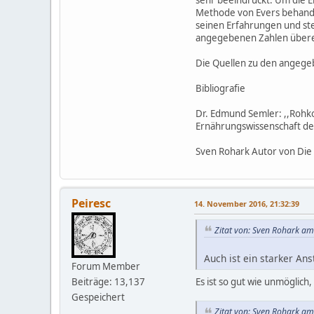
Methode von Evers behande
seinen Erfahrungen und ste
angegebenen Zahlen überei
Die Quellen zu den angege
Bibliografie
Dr. Edmund Semler: ,,Rohko
Ernährungswissenschaft der
Sven Rohark Autor von Die
Peiresc
14. November 2016, 21:32:39
Zitat von: Sven Rohark a
Auch ist ein starker An
Forum Member
Beiträge: 13,137
Es ist so gut wie unmöglich
Gespeichert
Zitat von: Sven Rohark a