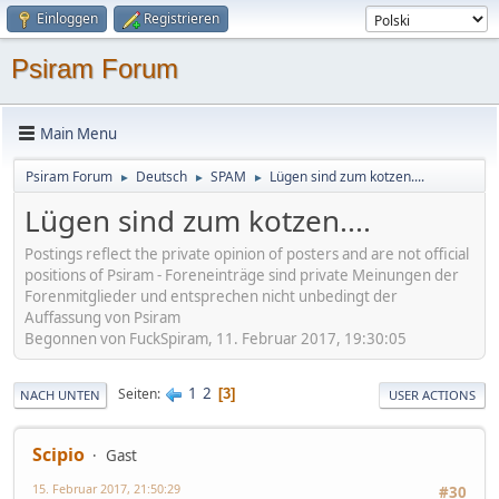
Einloggen
Registrieren
Psiram Forum
Main Menu
Psiram Forum
Deutsch
SPAM
Lügen sind zum kotzen....
►
►
►
Lügen sind zum kotzen....
Postings reflect the private opinion of posters and are not official
positions of Psiram - Foreneinträge sind private Meinungen der
Forenmitglieder und entsprechen nicht unbedingt der
Auffassung von Psiram
Begonnen von FuckSpiram, 11. Februar 2017, 19:30:05
1
2
Seiten
3
NACH UNTEN
USER ACTIONS
Scipio
Gast
15. Februar 2017, 21:50:29
#30