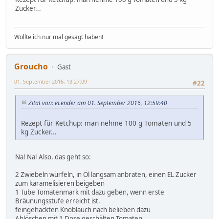
Zucker...
Wollte ich nur mal gesagt haben!
Groucho
Gast
01. September 2016, 13:27:09
#22
Zitat von: eLender am 01. September 2016, 12:59:40
Rezept für Ketchup: man nehme 100 g Tomaten und 5
kg Zucker...
Na! Na! Also, das geht so:
2 Zwiebeln würfeln, in Öl langsam anbraten, einen EL Zucker
zum karamelisieren beigeben
1 Tube Tomatenmark mit dazu geben, wenn erste
Bräunungsstufe erreicht ist.
feingehackten Knoblauch nach belieben dazu
Ablöschen mit 1 Dose geschälten Tomaten