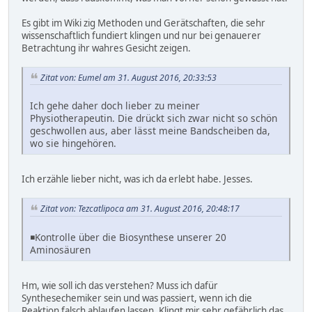
Es gibt im Wiki zig Methoden und Gerätschaften, die sehr
wissenschaftlich fundiert klingen und nur bei genauerer
Betrachtung ihr wahres Gesicht zeigen.
Zitat von: Eumel am 31. August 2016, 20:33:53
Ich gehe daher doch lieber zu meiner
Physiotherapeutin. Die drückt sich zwar nicht so schön
geschwollen aus, aber lässt meine Bandscheiben da,
wo sie hingehören.
Ich erzähle lieber nicht, was ich da erlebt habe. Jesses.
Zitat von: Tezcatlipoca am 31. August 2016, 20:48:17
◾Kontrolle über die Biosynthese unserer 20
Aminosäuren
Hm, wie soll ich das verstehen? Muss ich dafür
Synthesechemiker sein und was passiert, wenn ich die
Reaktion falsch ablaufen lassen. Klingt mir sehr gefährlich das