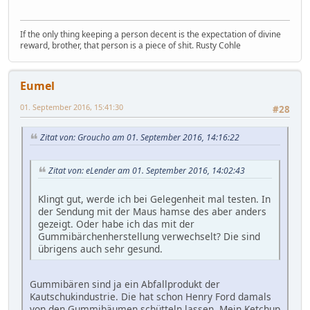
If the only thing keeping a person decent is the expectation of divine
reward, brother, that person is a piece of shit. Rusty Cohle
Eumel
01. September 2016, 15:41:30
#28
Zitat von: Groucho am 01. September 2016, 14:16:22
Zitat von: eLender am 01. September 2016, 14:02:43
Klingt gut, werde ich bei Gelegenheit mal testen. In
der Sendung mit der Maus hamse des aber anders
gezeigt. Oder habe ich das mit der
Gummibärchenherstellung verwechselt? Die sind
übrigens auch sehr gesund.
Gummibären sind ja ein Abfallprodukt der
Kautschukindustrie. Die hat schon Henry Ford damals
von den Gummibäumen schütteln lassen. Mein Ketchup