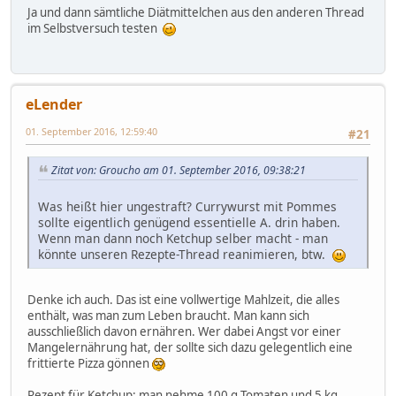
Ja und dann sämtliche Diätmittelchen aus den anderen Thread
im Selbstversuch testen
eLender
01. September 2016, 12:59:40
#21
Zitat von: Groucho am 01. September 2016, 09:38:21
Was heißt hier ungestraft? Currywurst mit Pommes
sollte eigentlich genügend essentielle A. drin haben.
Wenn man dann noch Ketchup selber macht - man
könnte unseren Rezepte-Thread reanimieren, btw.
Denke ich auch. Das ist eine vollwertige Mahlzeit, die alles
enthält, was man zum Leben braucht. Man kann sich
ausschließlich davon ernähren. Wer dabei Angst vor einer
Mangelernährung hat, der sollte sich dazu gelegentlich eine
frittierte Pizza gönnen
Rezept für Ketchup: man nehme 100 g Tomaten und 5 kg