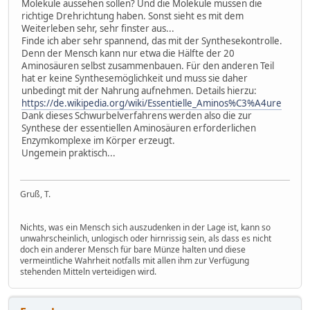
Moleküle aussehen sollen? Und die Moleküle müssen die
richtige Drehrichtung haben. Sonst sieht es mit dem
Weiterleben sehr, sehr finster aus...
Finde ich aber sehr spannend, das mit der Synthesekontrolle.
Denn der Mensch kann nur etwa die Hälfte der 20
Aminosäuren selbst zusammenbauen. Für den anderen Teil
hat er keine Synthesemöglichkeit und muss sie daher
unbedingt mit der Nahrung aufnehmen. Details hierzu:
https://de.wikipedia.org/wiki/Essentielle_Aminos%C3%A4ure
Dank dieses Schwurbelverfahrens werden also die zur
Synthese der essentiellen Aminosäuren erforderlichen
Enzymkomplexe im Körper erzeugt.
Ungemein praktisch...
Gruß, T.
Nichts, was ein Mensch sich auszudenken in der Lage ist, kann so
unwahrscheinlich, unlogisch oder hirnrissig sein, als dass es nicht
doch ein anderer Mensch für bare Münze halten und diese
vermeintliche Wahrheit notfalls mit allen ihm zur Verfügung
stehenden Mitteln verteidigen wird.