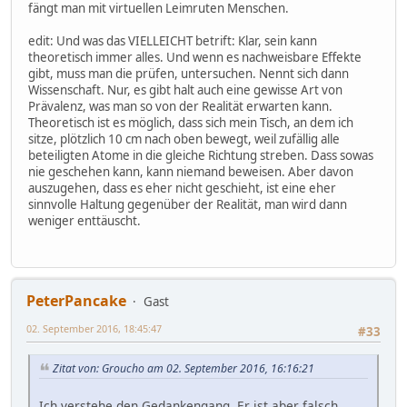
fängt man mit virtuellen Leimruten Menschen.
edit: Und was das VIELLEICHT betrift: Klar, sein kann
theoretisch immer alles. Und wenn es nachweisbare Effekte
gibt, muss man die prüfen, untersuchen. Nennt sich dann
Wissenschaft. Nur, es gibt halt auch eine gewisse Art von
Prävalenz, was man so von der Realität erwarten kann.
Theoretisch ist es möglich, dass sich mein Tisch, an dem ich
sitze, plötzlich 10 cm nach oben bewegt, weil zufällig alle
beteiligten Atome in die gleiche Richtung streben. Dass sowas
nie geschehen kann, kann niemand beweisen. Aber davon
auszugehen, dass es eher nicht geschieht, ist eine eher
sinnvolle Haltung gegenüber der Realität, man wird dann
weniger enttäuscht.
PeterPancake
Gast
02. September 2016, 18:45:47
#33
Zitat von: Groucho am 02. September 2016, 16:16:21
Ich verstehe den Gedankengang. Er ist aber falsch.