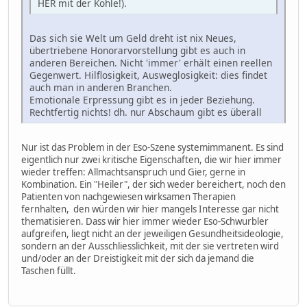
HER mit der Kohle!).
Das sich sie Welt um Geld dreht ist nix Neues,
übertriebene Honorarvorstellung gibt es auch in
anderen Bereichen. Nicht 'immer' erhält einen reellen
Gegenwert. Hilflosigkeit, Ausweglosigkeit: dies findet
auch man in anderen Branchen.
Emotionale Erpressung gibt es in jeder Beziehung.
Rechtfertig nichts! dh. nur Abschaum gibt es überall
Nur ist das Problem in der Eso-Szene systemimmanent. Es sind
eigentlich nur zwei kritische Eigenschaften, die wir hier immer
wieder treffen: Allmachtsanspruch und Gier, gerne in
Kombination. Ein "Heiler", der sich weder bereichert, noch den
Patienten von nachgewiesen wirksamen Therapien
fernhalten, den würden wir hier mangels Interesse gar nicht
thematisieren. Dass wir hier immer wieder Eso-Schwurbler
aufgreifen, liegt nicht an der jeweiligen Gesundheitsideologie,
sondern an der Ausschliesslichkeit, mit der sie vertreten wird
und/oder an der Dreistigkeit mit der sich da jemand die
Taschen füllt.