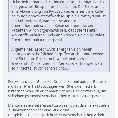
Sicherheit jemand, der Ahnung hatte. Brompyruvat ist
ein typisches Beispiel für drug design. Die Struktur ist
eine Abwandlung von Pyruvat, das eine zentrale Rolle
beim Kohlenhydratstoffwechsel spielt. Brompyruvat ist
ein Antimetabolit, wie diverse andere
Chemotheraputika auch. Besonders perfide: den
Patienten wird vorgeschwurbelt, dass sie "sanfte"
Wirkstoffe erhalten, und dann kriegen sie ein brutales
Chemotheraputikum verpasst.
Allgemeines: Esoschwurbler eignen sich neben
naturwissenschaftlichen Begriffen auch immer wieder
mal Stoffe an. Das kann Uraltbekanntes (wie
Wasserstoff) oder ziemlich Neues (wie Brompyruvat)
sein. Nichts ist vor denen sicher...
Das war auch der Gedanke. Originär kommt aus der Esoterik
nicht viel. Man hinkt sozusagen dem Stand der Technik
hinterher. Schwurbler nehmen sich hier und da was raus, um
sich einen pseudowissenschaftlichen Anstrich zu verpassen.
Mir wäre es nun interessant zu wissen ob es da einen kausalen
Zusammenhang oder eine Studie gibt.
Beispiel: Ein Biologe stellt in einer wissenschaftlichen Arbeit