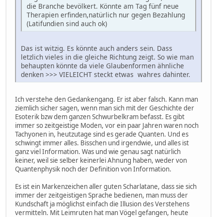
die Branche bevölkert. Könnte am Tag fünf neue
Therapien erfinden,natürlich nur gegen Bezahlung
(Latifundien sind auch ok)
Das ist witzig. Es könnte auch anders sein. Dass
letzlich vieles in die gleiche Richtung zeigt. So wie man
behaupten könnte da viele Glaubenformen ähnliche
denken >>> VIELEICHT steckt etwas wahres dahinter.
Ich verstehe den Gedankengang. Er ist aber falsch. Kann man
ziemlich sicher sagen, wenn man sich mit der Geschichte der
Esoterik bzw dem ganzen Schwurbelkram befasst. Es gibt
immer so zeitgeistige Moden, vor ein paar Jahren waren noch
Tachyonen in, heutzutage sind es gerade Quanten. Und es
schwingt immer alles. Bisschen und irgendwie, und alles ist
ganz viel Information. Was und wie genau sagt natürlich
keiner, weil sie selber keinerlei Ahnung haben, weder von
Quantenphysik noch der Definition von Information.
Es ist ein Markenzeichen aller guten Scharlatane, dass sie sich
immer der zeitgeistigen Sprache bedienen, man muss der
Kundschaft ja möglichst einfach die Illusion des Verstehens
vermitteln. Mit Leimruten hat man Vögel gefangen, heute