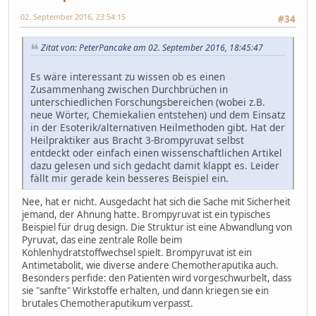
02. September 2016, 23:54:15
#34
Zitat von: PeterPancake am 02. September 2016, 18:45:47
Es wäre interessant zu wissen ob es einen
Zusammenhang zwischen Durchbrüchen in
unterschiedlichen Forschungsbereichen (wobei z.B.
neue Wörter, Chemiekalien entstehen) und dem Einsatz
in der Esoterik/alternativen Heilmethoden gibt. Hat der
Heilpraktiker aus Bracht 3-Brompyruvat selbst
entdeckt oder einfach einen wissenschaftlichen Artikel
dazu gelesen und sich gedacht damit klappt es. Leider
fällt mir gerade kein besseres Beispiel ein.
Nee, hat er nicht. Ausgedacht hat sich die Sache mit Sicherheit
jemand, der Ahnung hatte. Brompyruvat ist ein typisches
Beispiel für drug design. Die Struktur ist eine Abwandlung von
Pyruvat, das eine zentrale Rolle beim
Kohlenhydratstoffwechsel spielt. Brompyruvat ist ein
Antimetabolit, wie diverse andere Chemotheraputika auch.
Besonders perfide: den Patienten wird vorgeschwurbelt, dass
sie "sanfte" Wirkstoffe erhalten, und dann kriegen sie ein
brutales Chemotheraputikum verpasst.