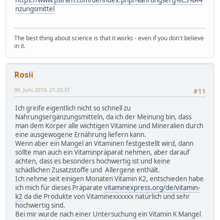
https://www.psiram.com/de/index.php/Nahrungserg%C3%A4
nzungsmittel
The best thing about science is that it works - even if you don't believe
in it.
Rosii
09. Juni 2019, 21:20:37
#11
Ich greife eigentlich nicht so schnell zu
Nahrungsergänzungsmitteln, da ich der Meinung bin, dass
man dem Körper alle wichtigen Vitamine und Mineralien durch
eine ausgewogene Ernährung liefern kann.
Wenn aber ein Mangel an Vitaminen festgestellt wird, dann
sollte man auch ein Vitaminpräparat nehmen, aber darauf
achten, dass es besonders hochwertig ist und keine
schädlichen Zusatzstoffe und Allergene enthält.
Ich nehme seit einigen Monaten Vitamin K2, entschieden habe
ich mich für dieses Präparate
vitaminexpress.org/de/vitamin-
k2
da die Produkte von Vitaminexxxxxx natürlich und sehr
hochwertig sind.
Bei mir wurde nach einer Untersuchung ein Vitamin K Mangel