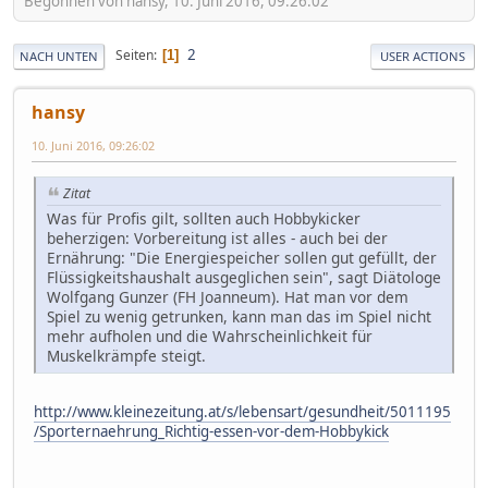
Begonnen von hansy, 10. Juni 2016, 09:26:02
2
Seiten
1
NACH UNTEN
USER ACTIONS
hansy
10. Juni 2016, 09:26:02
Zitat
Was für Profis gilt, sollten auch Hobbykicker
beherzigen: Vorbereitung ist alles - auch bei der
Ernährung: "Die Energiespeicher sollen gut gefüllt, der
Flüssigkeitshaushalt ausgeglichen sein", sagt Diätologe
Wolfgang Gunzer (FH Joanneum). Hat man vor dem
Spiel zu wenig getrunken, kann man das im Spiel nicht
mehr aufholen und die Wahrscheinlichkeit für
Muskelkrämpfe steigt.
http://www.kleinezeitung.at/s/lebensart/gesundheit/5011195
/Sporternaehrung_Richtig-essen-vor-dem-Hobbykick