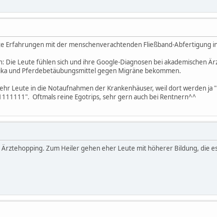
hte Erfahrungen mit der menschenverachtenden Fließband-Abfertigung in
n: Die Leute fühlen sich und ihre Google-Diagnosen bei akademischen Ärz
otika und Pferdebetäubungsmittel gegen Migräne bekommen.
 Leute in die Notaufnahmen der Krankenhäuser, weil dort werden ja "
!!!1111111". Oftmals reine Egotrips, sehr gern auch bei Rentnern^^
zu Ärztehopping. Zum Heiler gehen eher Leute mit höherer Bildung, die es