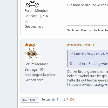
Die höhere Bildung würde i
Forum Member
Beiträge: 1,716
Gespeichert
Nach dem Krieg um halb sechs 
drpsy
29. Mai 2021, 10:08:11
Zitat von: Nogro am 28. M
Die höhere Bildung würd
Forum Member
Beiträge: 101
Denke Bildung alleine ist 
Anti-Gegenskeptiker
beliebt. Wobei auch ich gl
Gespeichert
hatte die gut heilbar gewes
https://en.wikipedia.org/wik
1
...
3
4
Seiten
5
NACH OBEN