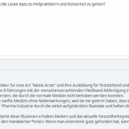
h die Leute dazu zu Heilpraktikern und Konsorten zu gehen?
ktiker für eine Art "kleine Ärzte" und ihre Ausbildung für feststehend un
hte Erfahrungen mit der menschenverachtenden Fließband-Abfertigung in
erden, die durch die normale Medizin nicht behoben werden konnten.
ne sanfte Medizin ohne Nebenwirkungen, weil sie nie gelernt haben, dass
 Pharma-Industrie durch die vielen aufgedeckten Skandale und halten die 
, damit diese Illusionen erhalten bleiben und das aktuelle Gesundheitssyst
i den Handwerker*innen: Wenn man einen/eine gute gefunden hat, kann m