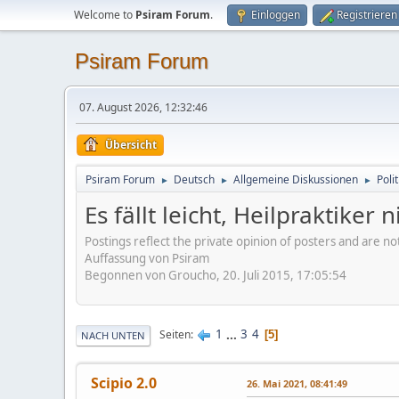
Welcome to
Psiram Forum
.
Einloggen
Registrieren
Psiram Forum
07. August 2026, 12:32:46
Übersicht
Psiram Forum
Deutsch
Allgemeine Diskussionen
Poli
►
►
►
Es fällt leicht, Heilpraktiker
Postings reflect the private opinion of posters and are n
Auffassung von Psiram
Begonnen von Groucho, 20. Juli 2015, 17:05:54
1
...
3
4
Seiten
5
NACH UNTEN
Scipio 2.0
26. Mai 2021, 08:41:49