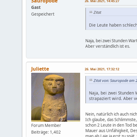
Sauropode
26. Mai 2021, 14:45:27
Gast
Zitat
Gespeichert
Die Leute haben schlec
Naja, bei zwei Stunden Wart
Aber verständlich ist es.
Juliette
26. Mai 2021, 17:32:12
Zitat von: Sauropode am 
Naja, bei zwei Stunden 
strapaziert wird. Aber ve
Nein, natürlich ich auch nic
Ich glaube, das Schlimmste,
schon 2 Leute in den Tod b
Forum Member
Mauer aus Unfähigkeit, Des
Beiträge: 1,402
man als Laie ja erst zu spä