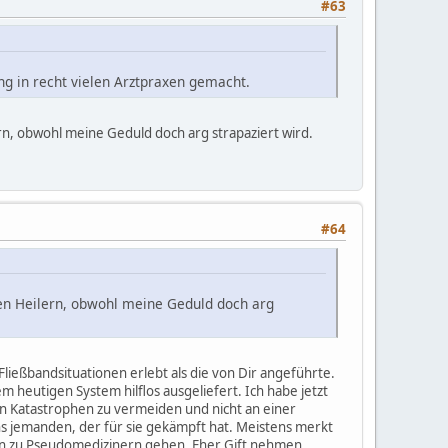
#63
g in recht vielen Arztpraxen gemacht.
ern, obwohl meine Geduld doch arg strapaziert wird.
#64
igen Heilern, obwohl meine Geduld doch arg
 Fließbandsituationen erlebt als die von Dir angeführte.
m heutigen System hilflos ausgeliefert. Ich habe jetzt
en Katastrophen zu vermeiden und nicht an einer
s jemanden, der für sie gekämpft hat. Meistens merkt
Leben zu Pseudomedizinern gehen. Eher Gift nehmen,