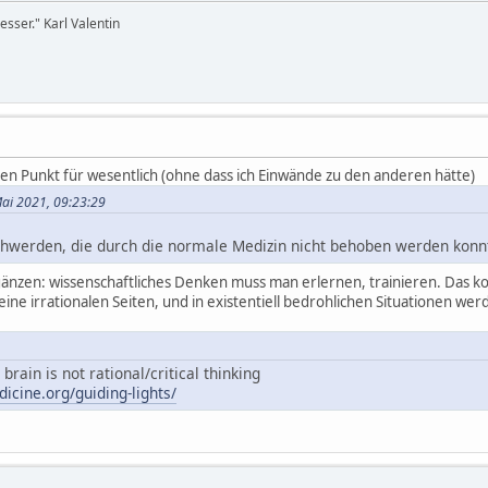
sser." Karl Valentin
sen Punkt für wesentlich (ohne dass ich Einwände zu den anderen hätte)
 Mai 2021, 09:23:29
chwerden, die durch die normale Medizin nicht behoben werden konn
änzen: wissenschaftliches Denken muss man erlernen, trainieren. Das k
eine irrationalen Seiten, und in existentiell bedrohlichen Situationen werd
brain is not rational/critical thinking
icine.org/guiding-lights/