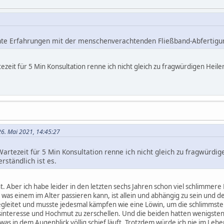
hte Erfahrungen mit der menschenverachtenden Fließband-Abfertigun
ezeit für 5 Min Konsultation renne ich nicht gleich zu fragwürdigen Heil
26. Mai 2021, 14:45:27
Wartezeit für 5 Min Konsultation renne ich nicht gleich zu fragwürd
rständlich ist es.
ht. Aber ich habe leider in den letzten sechs Jahren schon viel schlimmere
 was einem im Alter passieren kann, ist allein und abhängig zu sein und de
egleitet und musste jedesmal kämpfen wie eine Löwin, um die schlimmst
interesse und Hochmut zu zerschellen. Und die beiden hatten wenigsten
t, was in dem Augenblick völlig schief läuft. Trotzdem würde ich nie im 