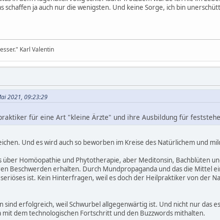
das schaffen ja auch nur die wenigsten. Und keine Sorge, ich bin unerschüt
sser." Karl Valentin
 Mai 2021, 09:23:29
praktiker für eine Art "kleine Ärzte" und ihre Ausbildung für festste
treichen. Und es wird auch so beworben im Kreise des Natürlichem und mi
ts über Homöopathie und Phytotherapie, aber Meditonsin, Bachblüten u
ren Beschwerden erhalten. Durch Mundpropaganda und das die Mittel ein
seriöses ist. Kein Hinterfragen, weil es doch der Heilpraktiker von der Na
 sind erfolgreich, weil Schwurbel allgegenwärtig ist. Und nicht nur das 
a mit dem technologischen Fortschritt und den Buzzwords mithalten.