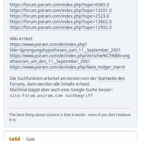
https://forum.psiram.com/index.php?topic=6985.0
https://forum.psiram.com/index.php?topic=13201.0
https://forum.psiram.com/index.php?topic=2523.0
https://forum.psiram.com/index.php?topic=13862.0
https://forum.psiram.com/index.php?topic=12992.0
Wiki-Artikel:
https://www.psiram.com/de/index.php?
title=Sprengungshypothesen_zum_11._September_2001
https://www.psiram.com/de/index.php/Verschw%C3%B6rung
stheorien_um_den_11._September_2001
https://www.psiram.com/de/index.php/Niels_Holger_Harrit
Die Suchfunktion arbeitet am besten von der
Startseite des
Forums
, dann werden alle Inhalte erfasst.
Machmal klappt aber auch eine Google-Suche besser:
site:forum.psiram.com suchbegriff
The best thing about science is that it works - even if you don't believe
in it.
ta64
Gast