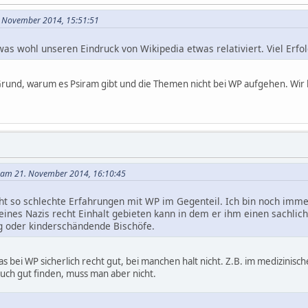
1. November 2014, 15:51:51
, was wohl unseren Eindruck von Wikipedia etwas relativiert. Viel Er
 Grund, warum es Psiram gibt und die Themen nicht bei WP aufgehen. Wir
 am 21. November 2014, 16:10:45
ht so schlechte Erfahrungen mit WP im Gegenteil. Ich bin noch imme
ines Nazis recht Einhalt gebieten kann in dem er ihm einen sachliche
ug oder kinderschändende Bischöfe.
 bei WP sicherlich recht gut, bei manchen halt nicht. Z.B. im medizinisc
uch gut finden, muss man aber nicht.