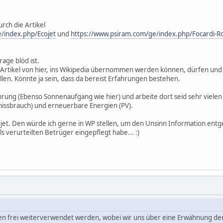
urch die Artikel
/index.php/Ecojet
und
https://www.psiram.com/ge/index.php/Focardi-Ro
Frage blöd ist.
Artikel von hier, ins Wikipedia übernommen werden können, dürfen und in 
llen. Könnte ja sein, dass da bereist Erfahrungen bestehen.
hrung (Ebenso Sonnenaufgang wie hier) und arbeite dort seid sehr vielen 
missbrauch) und erneuerbare Energien (PV).
jet. Den würde ich gerne in WP stellen, um den Unsinn Information entge
s verurteilten Betrüger eingepflegt habe... :)
nen frei weiterverwendet werden, wobei wir uns über eine Erwähnung der