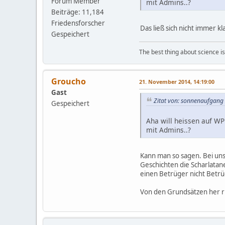
Forum Member
mit Admins..?
Beiträge: 11,184
Friedensforscher
Das ließ sich nicht immer k
Gespeichert
The best thing about science is t
Groucho
21. November 2014, 14:19:00
Gast
Zitat von: sonnenaufgang
Gespeichert
Aha will heissen auf WP
mit Admins..?
Kann man so sagen. Bei un
Geschichten die Scharlatan
einen Betrüger nicht Betrüg
Von den Grundsätzen her ric