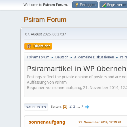
Welcome to
Psiram Forum
.
Einloggen
Registrieren
Psiram Forum
07. August 2026, 00:37:37
Übersicht
Psiram Forum
Deutsch
Allgemeine Diskussionen
Psir
►
►
►
Psiramartikel in WP überne
Postings reflect the private opinion of posters and are n
Auffassung von Psiram
Begonnen von sonnenaufgang, 21. November 2014, 12:
2
3
...
7
Seiten
1
NACH UNTEN
sonnenaufgang
21. November 2014, 12:29:28