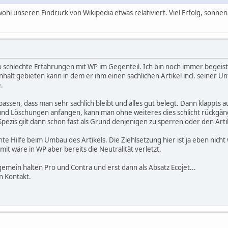
s wohl unseren Eindruck von Wikipedia etwas relativiert. Viel Erfolg, sonn
so schlechte Erfahrungen mit WP im Gegenteil. Ich bin noch immer begeist
inhalt gebieten kann in dem er ihm einen sachlichen Artikel incl. seiner Un
.
assen, dass man sehr sachlich bleibt und alles gut belegt. Dann klappts 
d Löschungen anfangen, kann man ohne weiteres dies schlicht rückgän
ezis gilt dann schon fast als Grund denjenigen zu sperren oder den Arti
te Hilfe beim Umbau des Artikels. Die Ziehlsetzung hier ist ja eben nicht w
it wäre in WP aber bereits die Neutralität verletzt.
gemein halten Pro und Contra und erst dann als Absatz Ecojet...
in Kontakt.