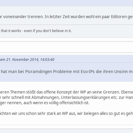
lar voneinander trennen. In letzter Zeit wurden wohl ein paar Editoren ge
hat it works - even if you don't believe in it.
 am 21. November 2014, 14:03:40
 hat man bei Psiramdingen Probleme mit Eso-IPs die ihren Unsinn mi
seren Themen stößt das offene Konzept der WP an seine Grenzen. Ebens
e sehr schnell mit Abmahnungen, Unterlassungserklärungen etc. zur Hand, 
er nennen, auch wenn es völlig offensichtlich ist.
hten wir uns schon sehr stark an WP aus, wir belegen alles so gut es geht