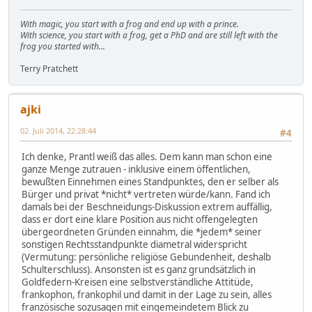
With magic, you start with a frog and end up with a prince.
With science, you start with a frog, get a PhD and are still left with the
frog you started with...
Terry Pratchett
ajki
02. Juli 2014, 22:28:44
#4
Ich denke, Prantl weiß das alles. Dem kann man schon eine
ganze Menge zutrauen - inklusive einem öffentlichen,
bewußten Einnehmen eines Standpunktes, den er selber als
Bürger und privat *nicht* vertreten würde/kann. Fand ich
damals bei der Beschneidungs-Diskussion extrem auffällig,
dass er dort eine klare Position aus nicht offengelegten
übergeordneten Gründen einnahm, die *jedem* seiner
sonstigen Rechtsstandpunkte diametral widerspricht
(Vermutung: persönliche religiöse Gebundenheit, deshalb
Schulterschluss). Ansonsten ist es ganz grundsätzlich in
Goldfedern-Kreisen eine selbstverständliche Attitüde,
frankophon, frankophil und damit in der Lage zu sein, alles
französische sozusagen mit eingemeindetem Blick zu