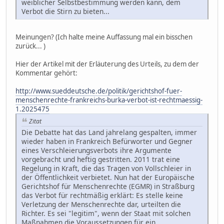
weiblicher Selbstbestimmung werden kann, dem
Verbot die Stirn zu bieten...
Meinungen? (Ich halte meine Auffassung mal ein bisschen
zurück... )
Hier der Artikel mit der Erläuterung des Urteils, zu dem der
Kommentar gehört:
http://www.sueddeutsche.de/politik/gerichtshof-fuer-
menschenrechte-frankreichs-burka-verbot-ist-rechtmaessig-
1.2025475
Zitat
Die Debatte hat das Land jahrelang gespalten, immer
wieder haben in Frankreich Befürworter und Gegner
eines Verschleierungsverbots ihre Argumente
vorgebracht und heftig gestritten. 2011 trat eine
Regelung in Kraft, die das Tragen von Vollschleier in
der Öffentlichkeit verbietet. Nun hat der Europäische
Gerichtshof für Menschenrechte (EGMR) in Straßburg
das Verbot für rechtmäßig erklärt: Es stelle keine
Verletzung der Menschenrechte dar, urteilten die
Richter. Es sei "legitim", wenn der Staat mit solchen
Maßnahmen die Voraussetzungen für ein