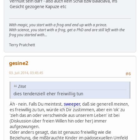
verhüllt sein darf - also auch kein Schal bzw Balaclava, ins
Gesicht gezogene Kapuze etc
With magic, you start with a frog and end up with a prince.
With science, you start with a frog, get a PhD and are still left with the
frog you started with...
Terry Pratchett
gesine2
03. Juli 2014, 03:45:45
#6
Zitat
dies tendenziell eher freiwillig tun
Äh - nein. Falls Du meintest,
sweeper
, daß sie generell
meinen
,
es freiwillig zu tun, würde ich Dir zustimmen, aber ein 'ok' zu
'zieh das an oder verschwinde aus unserem Leben' ist bei
(Diskussion über freien Willen hin oder her) immer
aufgezwungen.
Oder anders gesagt, das ist genauso freiwillig wie die
Beziehung, die mißbrauchte Kinder im pädosexuellen Umfeld