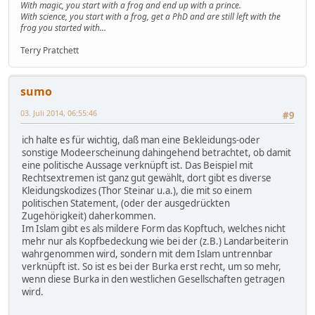
With magic, you start with a frog and end up with a prince.
With science, you start with a frog, get a PhD and are still left with the
frog you started with...
Terry Pratchett
sumo
03. Juli 2014, 06:55:46
#9
ich halte es für wichtig, daß man eine Bekleidungs-oder
sonstige Modeerscheinung dahingehend betrachtet, ob damit
eine politische Aussage verknüpft ist. Das Beispiel mit
Rechtsextremen ist ganz gut gewählt, dort gibt es diverse
Kleidungskodizes (Thor Steinar u.a.), die mit so einem
politischen Statement, (oder der ausgedrückten
Zugehörigkeit) daherkommen.
Im Islam gibt es als mildere Form das Kopftuch, welches nicht
mehr nur als Kopfbedeckung wie bei der (z.B.) Landarbeiterin
wahrgenommen wird, sondern mit dem Islam untrennbar
verknüpft ist. So ist es bei der Burka erst recht, um so mehr,
wenn diese Burka in den westlichen Gesellschaften getragen
wird.