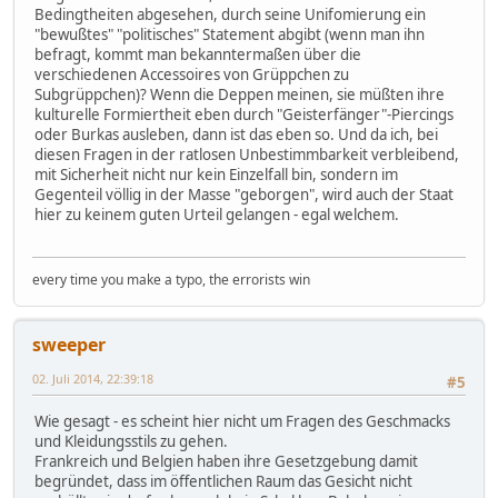
Bedingtheiten abgesehen, durch seine Unifomierung ein
"bewußtes" "politisches" Statement abgibt (wenn man ihn
befragt, kommt man bekanntermaßen über die
verschiedenen Accessoires von Grüppchen zu
Subgrüppchen)? Wenn die Deppen meinen, sie müßten ihre
kulturelle Formiertheit eben durch "Geisterfänger"-Piercings
oder Burkas ausleben, dann ist das eben so. Und da ich, bei
diesen Fragen in der ratlosen Unbestimmbarkeit verbleibend,
mit Sicherheit nicht nur kein Einzelfall bin, sondern im
Gegenteil völlig in der Masse "geborgen", wird auch der Staat
hier zu keinem guten Urteil gelangen - egal welchem.
every time you make a typo, the errorists win
sweeper
02. Juli 2014, 22:39:18
#5
Wie gesagt - es scheint hier nicht um Fragen des Geschmacks
und Kleidungsstils zu gehen.
Frankreich und Belgien haben ihre Gesetzgebung damit
begründet, dass im öffentlichen Raum das Gesicht nicht