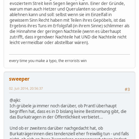
evoziertem Streit kein Segen liegen kann. Einer der Gründe,
warum man auch Hetzer und Querulanten so unbedingt
ablehnen kann und soll: selbst wenn sie im Einzelfall in
gewissem Sinn Recht haben mit Teilen ihres Gepöbels, ist das
Ergebnis ihres Tuns im Erfolgsfall (in ihrem Sinne) schlimmer als
die Hinnahme der geringen Nachteile (wenn es überhaupt
zutrifft, dass irgendwer Nachteile hat UND die Nachteile nicht
leicht vermeidbar oder abstellbar wären).
every time you make a typo, the errorists win
sweeper
02. Juli 2014, 20:56:37
#3
@ajki:
Ich grübele ja immer noch darüber, ob Prantl überhaupt
begriffen hat, dass es in D bislang keine Bestimmung gibt, die
das Burkatragen in der Öffentlichkeit verbietet...
Und ob er zweitens darüber nachgedacht hat, ob
Burkaträgerinnen dies tendenziell eher freiwillig tun - und falls