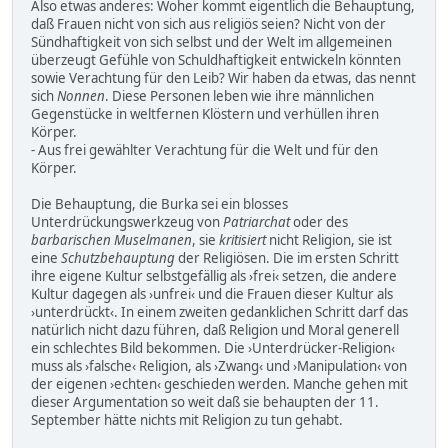
Also etwas anderes: Woher kommt eigentlich die Behauptung,
daß Frauen nicht von sich aus religiös seien? Nicht von der
Sündhaftigkeit von sich selbst und der Welt im allgemeinen
überzeugt Gefühle von Schuldhaftigkeit entwickeln könnten
sowie Verachtung für den Leib? Wir haben da etwas, das nennt
sich
Nonnen
. Diese Personen leben wie ihre männlichen
Gegenstücke in weltfernen Klöstern und verhüllen ihren
Körper.
- Aus frei gewählter Verachtung für die Welt und für den
Körper.
Die Behauptung, die Burka sei ein blosses
Unterdrückungswerkzeug von
Patriarchat
oder des
barbarischen Muselmanen
, sie
kritisiert
nicht Religion, sie ist
eine
Schutzbehauptung
der Religiösen. Die im ersten Schritt
ihre eigene Kultur selbstgefällig als ›frei‹ setzen, die andere
Kultur dagegen als ›unfrei‹ und die Frauen dieser Kultur als
›unterdrückt‹. In einem zweiten gedanklichen Schritt darf das
natürlich nicht dazu führen, daß Religion und Moral generell
ein schlechtes Bild bekommen. Die ›Unterdrücker-Religion‹
muss als ›falsche‹ Religion, als ›Zwang‹ und ›Manipulation‹ von
der eigenen ›echten‹ geschieden werden. Manche gehen mit
dieser Argumentation so weit daß sie behaupten der 11.
September hätte nichts mit Religion zu tun gehabt.