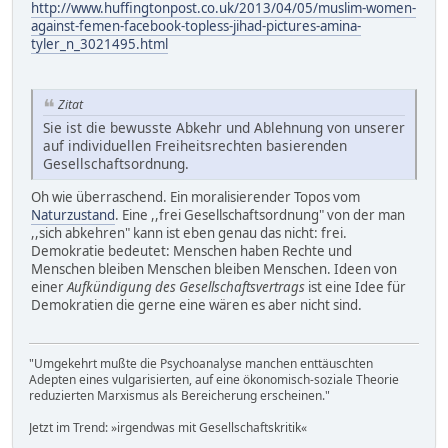
http://www.huffingtonpost.co.uk/2013/04/05/muslim-women-
against-femen-facebook-topless-jihad-pictures-amina-
tyler_n_3021495.html
Zitat
Sie ist die bewusste Abkehr und Ablehnung von unserer
auf individuellen Freiheitsrechten basierenden
Gesellschaftsordnung.
Oh wie überraschend. Ein moralisierender Topos vom
Naturzustand
. Eine ,,frei Gesellschaftsordnung" von der man
,,sich abkehren" kann ist eben genau das nicht: frei.
Demokratie bedeutet: Menschen haben Rechte und
Menschen bleiben Menschen bleiben Menschen. Ideen von
einer
Aufkündigung des Gesellschaftsvertrags
ist eine Idee für
Demokratien die gerne eine wären es aber nicht sind.
"Umgekehrt mußte die Psychoanalyse manchen enttäuschten
Adepten eines vulgarisierten, auf eine ökonomisch-soziale Theorie
reduzierten Marxismus als Bereicherung erscheinen."
Jetzt im Trend: »irgendwas mit Gesellschaftskritik«