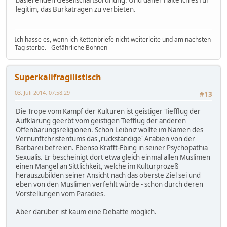
basierenden Gesellschaftsordnung. Und daher halte ich es für
legitim, das Burkatragen zu verbieten.
Ich hasse es, wenn ich Kettenbriefe nicht weiterleite und am nächsten
Tag sterbe. - Gefährliche Bohnen
Superkalifragilistisch
03. Juli 2014, 07:58:29
#13
Die Trope vom Kampf der Kulturen ist geistiger Tiefflug der
Aufklärung geerbt vom geistigen Tiefflug der anderen
Offenbarungsreligionen. Schon Leibniz wollte im Namen des
Vernunftchristentums das ,rückständige' Arabien von der
Barbarei befreien. Ebenso Krafft-Ebing in seiner Psychopathia
Sexualis. Er bescheinigt dort etwa gleich einmal allen Muslimen
einen Mangel an Sittlichkeit, welche im Kulturprozeß
herauszubilden seiner Ansicht nach das oberste Ziel sei und
eben von den Muslimen verfehlt würde - schon durch deren
Vorstellungen vom Paradies.
Aber darüber ist kaum eine Debatte möglich.