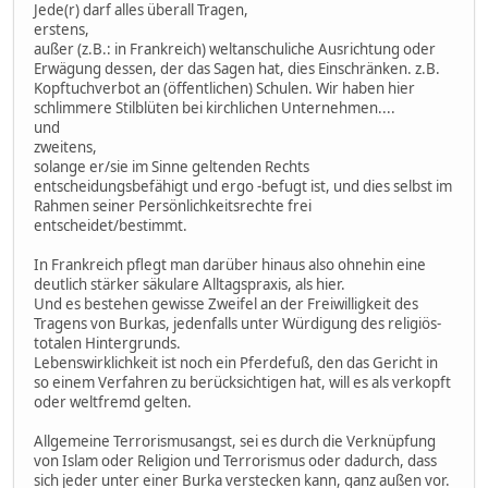
Jede(r) darf alles überall Tragen,
erstens,
außer (z.B.: in Frankreich) weltanschuliche Ausrichtung oder
Erwägung dessen, der das Sagen hat, dies Einschränken. z.B.
Kopftuchverbot an (öffentlichen) Schulen. Wir haben hier
schlimmere Stilblüten bei kirchlichen Unternehmen....
und
zweitens,
solange er/sie im Sinne geltenden Rechts
entscheidungsbefähigt und ergo -befugt ist, und dies selbst im
Rahmen seiner Persönlichkeitsrechte frei
entscheidet/bestimmt.
In Frankreich pflegt man darüber hinaus also ohnehin eine
deutlich stärker säkulare Alltagspraxis, als hier.
Und es bestehen gewisse Zweifel an der Freiwilligkeit des
Tragens von Burkas, jedenfalls unter Würdigung des religiös-
totalen Hintergrunds.
Lebenswirklichkeit ist noch ein Pferdefuß, den das Gericht in
so einem Verfahren zu berücksichtigen hat, will es als verkopft
oder weltfremd gelten.
Allgemeine Terrorismusangst, sei es durch die Verknüpfung
von Islam oder Religion und Terrorismus oder dadurch, dass
sich jeder unter einer Burka verstecken kann, ganz außen vor.