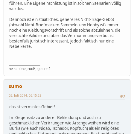
führen. Eine Eigeneinschätzung ist in solchen Szenarien völlig
wertlos.
Dennoch ist ein staatliches, generelles Nicht-Trage-Gebot
(obwohl Nicht-Briefmarken-Sammeln kein Hobby ist) immer
noch eine Kleidungsvorschrift und als solche abzulehnen, die
versuchte Validierung über das Vermummungsverbot ist
bestenfalls juristisch interessant, jedoch faktisch nur eine
Nebelkerze.
_____________________
ne schöne jrooß, gesine2
sumo
03. Juli 2014, 05:15:28
#7
das ist vermintes Gebiet!
Im Gegensatz zu anderer Bekleidung und auch zu
geschmacklichen Verirrungen wie Arschgeweihen wird eine
Burka (wie auch Niqab, Tschador, Kopftuch) als ein religiöses
und politisches Statement wahrgenommen. Es ist nicht einfach