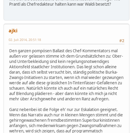
Prantl als Chefredakteur halten kann war Waldi besetzt?
ajki
02. Juli 2014, 20:51:18
#2
Den ganzen pompösen Ballast des Chef-Kommentators mal
außen vor gelassen stimme ich dem Grundsätzlichen zu: Ober-
und Unterbekleidung sind kein regelungsnotwendiges
Aktionsfeld staatlicher Institutionen. Das liegt schon alleine
daran, dass ich selbst versucht bin, ständig politische Burka-
Zwangs-Initiativen zu starten, wenn ich mal wieder gezwungen
werde auf alle diese grässlichen In-Tintenfässer-Gefallenen zu
schauen. Natürlich könnte ich auch auf ein natürliches Recht
auf Blendung plädieren - aber dann könnte ich mich ja nicht
mehr über Arschgeweihe und anderen Ranz aufregen.
Ganz nebenbei ist die Folge eh' nur zur Eskalation geeignet.
Wenn das Narrativ auch nur in kleinen Mengen stimmt und die
gehirngewaschenen fremdbestimmten Superburkinistinnen
anfangen, sich medienwirksam gegen Zwangsmaßnahmen zu
wehren, wird sich zeigen, dass auf programmatisch