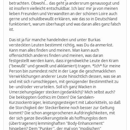
betrachten. Obwohl... das geht ja andersrum genausogut und
ist insofern vielleicht entschuldbar. Ich lass' mir ja von meinen
lieben Freunden und Verwandten an der schönen Loire auch
gerne und schuldbewußt erklären, wie das so in Deutschland
funktioniert, warum überhaupt und was daran alles ganz falsch
ist.
Das ist ja für manche handelnden und unter Burkas
versteckten Leuten bestimmt richtig, was Du da anmerkst.
Kann man alles finden und meinen. Man kann auch
offensichtlich anderes finden und meinen, was daran
festgestellt werden kann, dass irgendwelche Leute den Kram
("bewußt" und gewollt und akklamiert) tragen. *Ich* für meine
Person bin zumindest nicht in der Lage die geschmacklichen
Verwirklichungen anderer Leute hinsichtlich dessen, was sie an
und mit sich rumschleppen, mit genügender Bestimmtheit zu
be- und/oder verurteilen. Soll ich ganz Wacken in
Umerziehungslager stecken (gedanklich)? Mich selbst auch?
Die bekloppten Gothics im Osten? Die Sandalen-
Kurzsockenträger, leistungsgesteigert mit Laborkitteln, so daß
die Storchigkeit der Steckerlbeine noch besser zur Geltung
kommt? Die schon angesprochenen Aufdringlichkeiten, mit
der sich ganze Bevölkerungsteile als hoffnungslos dem
(übertragenen) lemminghaften "Body-Enhancement"
hingeben? Dem "Punker", der mal von "modischen"