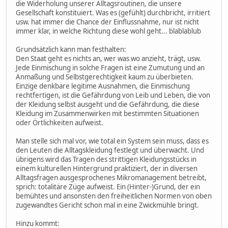
die Widerholung unserer Alltagsroutinen, die unsere
Gesellschaft konstituiert. Was es (gefühlt) durchbricht, irritiert
usw. hat immer die Chance der Einflussnahme, nur ist nicht
immer klar, in welche Richtung diese wohl geht... blablablub
Grundsätzlich kann man festhalten:
Den Staat geht es nichts an, wer was wo anzieht, trägt, usw.
Jede Einmischung in solche Fragen ist eine Zumutung und an
Anmaßung und Selbstgerechtigkeit kaum zu überbieten.
Einzige denkbare legitime Ausnahmen, die Einmischung
rechtfertigen, ist die Gefährdung von Leib und Leben, die von
der Kleidung selbst ausgeht und die Gefährdung, die diese
Kleidung im Zusammenwirken mit bestimmten Situationen
oder Örtlichkeiten aufweist.
Man stelle sich mal vor, wie total ein System sein muss, dass es
den Leuten die Alltagskleidung festlegt und überwacht. Und
übrigens wird das Tragen des strittigen Kleidungsstücks in
einem kulturellen Hintergrund praktiziert, der in diversen
Alltagsfragen ausgesprochenes Mikromanagement betreibt,
sprich: totalitäre Züge aufweist. Ein (Hinter-)Grund, der ein
bemühtes und ansonsten den freiheitlichen Normen von oben
zugewandtes Gericht schon mal in eine Zwickmühle bringt.
Hinzu kommt: