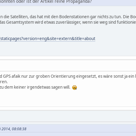
könnten oder ist der Artikel reine Propaganda?
en die Satelliten, das hat mit den Bodenstationen gar nichts zu tun. Die B
das Gesamtsystem wird etwas zuverlässiger, wenn sie weg sind funktionier
staticpages?version=eng&site=extern&title=about
 GPS afaik nur zur groben Orientierung eingesetzt, es wäre sonst ja ein 
eren.
a zu dem keiner irgendetwas sagen will.
i 2014, 08:08:38