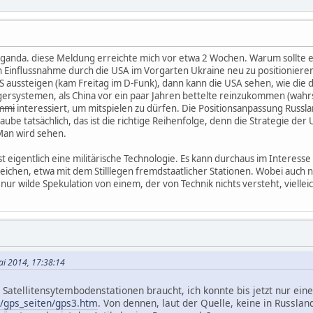
aganda. diese Meldung erreichte mich vor etwa 2 Wochen. Warum sollte es 
en Einflussnahme durch die USA im Vorgarten Ukraine neu zu positioniere
aussteigen (kam Freitag im D-Funk), dann kann die USA sehen, wie die 
ersystemen, als China vor ein paar Jahren bettelte reinzukommen (wahrsc
mmi
interessiert, um mitspielen zu dürfen. Die Positionsanpassung Russl
laube tatsächlich, das ist die richtige Reihenfolge, denn die Strategie der
 Man wird sehen.
ist eigentlich eine militärische Technologie. Es kann durchaus im Interess
ichen, etwa mit dem Stilllegen fremdstaatlicher Stationen. Wobei auch n
 nur wilde Spekulation von einem, der von Technik nichts versteht, viellei
Mai 2014, 17:38:14
n Satellitensytembodenstationen braucht, ich konnte bis jetzt nur eine
ps/gps_seiten/gps3.htm
. Von dennen, laut der Quelle, keine in Russla