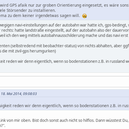
wird GPS afaik nur zur groben Orientierung eingesetzt, es wäre sons
ele Störsender zu installieren.
hema zu dem keiner irgendetwas sagen will.
wegigen navi-einstellungen auf der autobahn war hatte ich, gps-bedingt, 
rechts: hatte landstraße eingestellt, auf der autobahn also der dauervo
weil ich den weg mittels autobahnausschilderung mache und das navi erst 
agenten (selbstredend mit beobachter-status) von nichts abhalten, aber g
ss die mit zivil-gps herumgurken)
eit reden wir denn eigentlich, wenn so bodenstationen z.B. in russland w
m 18. Mai 2014, 09:08:03
igkeit reden wir denn eigentlich, wenn so bodenstationen z.B. in ru
nk von mir oben. Bist doch sonst auch nicht so hilflos. Dann wüsstest Du,
?".