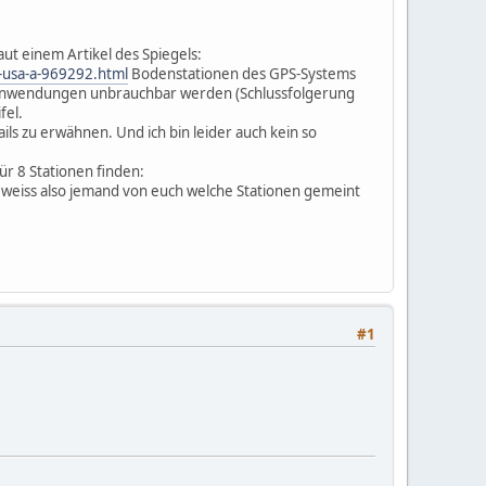
aut einem Artikel des Spiegels:
n-usa-a-969292.html
Bodenstationen des GPS-Systems
che Anwendungen unbrauchbar werden (Schlussfolgerung
fel.
ls zu erwähnen. Und ich bin leider auch kein so
für 8 Stationen finden:
t, weiss also jemand von euch welche Stationen gemeint
#1