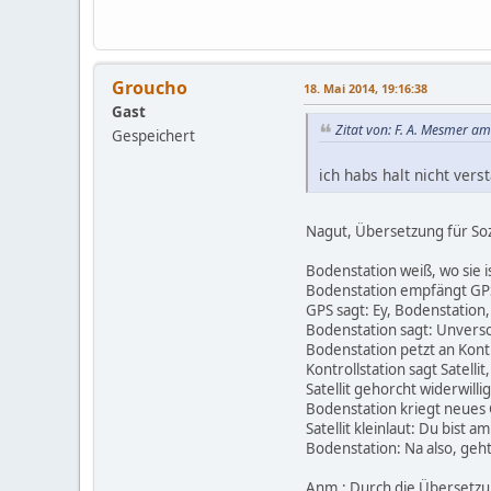
Groucho
18. Mai 2014, 19:16:38
Gast
Zitat von: F. A. Mesmer a
Gespeichert
ich habs halt nicht ver
Nagut, Übersetzung für Soz
Bodenstation weiß, wo sie is
Bodenstation empfängt GP
GPS sagt: Ey, Bodenstation, 
Bodenstation sagt: Unversc
Bodenstation petzt an Kontro
Kontrollstation sagt Satell
Satellit gehorcht widerwilli
Bodenstation kriegt neues 
Satellit kleinlaut: Du bist a
Bodenstation: Na also, geh
Anm.: Durch die Übersetzu