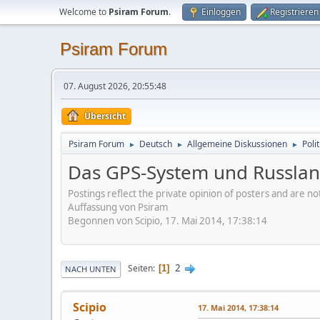
Welcome to
Psiram Forum
.
Einloggen
Registrieren
Psiram Forum
07. August 2026, 20:55:48
Übersicht
Psiram Forum
Deutsch
Allgemeine Diskussionen
Poli
►
►
►
Das GPS-System und Russla
Postings reflect the private opinion of posters and are n
Auffassung von Psiram
Begonnen von Scipio, 17. Mai 2014, 17:38:14
2
Seiten
1
NACH UNTEN
Scipio
17. Mai 2014, 17:38:14