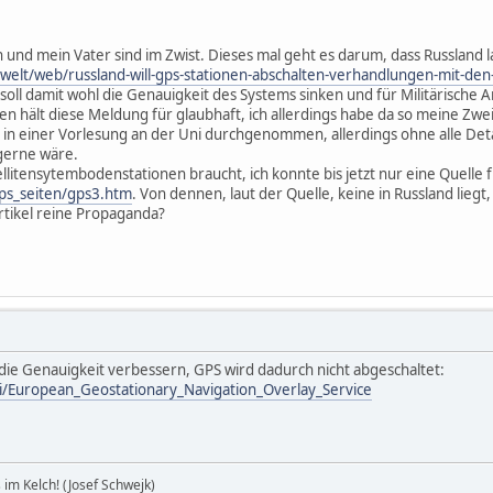
ich und mein Vater sind im Zwist. Dieses mal geht es darum, dass Russland l
zwelt/web/russland-will-gps-stationen-abschalten-verhandlungen-mit-de
kel soll damit wohl die Genauigkeit des Systems sinken und für Militäris
n hält diese Meldung für glaubhaft, ich allerdings habe da so meine Zwei
 in einer Vorlesung an der Uni durchgenommen, allerdings ohne alle Detai
 gerne wäre.
tellitensytembodenstationen braucht, ich konnte bis jetzt nur eine Quelle 
gps_seiten/gps3.htm
. Von dennen, laut der Quelle, keine in Russland lieg
rtikel reine Propaganda?
 die Genauigkeit verbessern, GPS wird dadurch nicht abgeschaltet:
ki/European_Geostationary_Navigation_Overlay_Service
im Kelch! (Josef Schwejk)