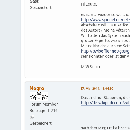
Gast
Hi Leute,
Gespeichert
es ist mal wieder so weit, 
http://www.spiegel.de/net
abschalten will. Laut Arti
des Autors). Meine Väterche
Wir hatten das System auch
großer Experte, wie ich es
Mir ist klar das auch ein Sa
http://bwloeffler.net/gps/
sein könnten oder ist der A
MfG Scipio
Nogro
17. Mai 2014, 18:04:30
Das sind nur Stationen, die
http://de.wikipedia.org/wi
Forum Member
Beiträge: 1,716
Gespeichert
Nach dem Krieg um halb sechs 