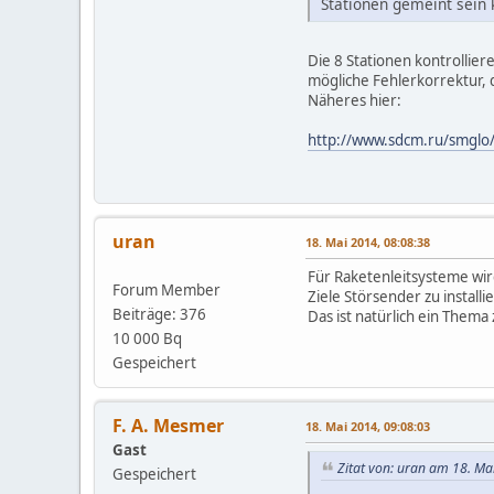
Stationen gemeint sein 
Die 8 Stationen kontrollier
mögliche Fehlerkorrektur, 
Näheres hier:
http://www.sdcm.ru/smglo/
uran
18. Mai 2014, 08:08:38
Für Raketenleitsysteme wird
Forum Member
Ziele Störsender zu installi
Beiträge: 376
Das ist natürlich ein Them
10 000 Bq
Gespeichert
F. A. Mesmer
18. Mai 2014, 09:08:03
Gast
Zitat von: uran am 18. Ma
Gespeichert