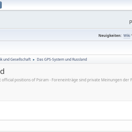
P
Neuigkeiten:
Wiki
tik und Gesellschaft
Das GPS-System und Russland
►
nd
ot official positions of Psiram - Foreneinträge sind private Meinungen d