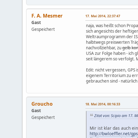
F. A. Mesmer
17. Mai 2014, 22:37:47
Gast
naja, was heißt schon Prop
Gespeichert
sich angesichts der heftig
Weltraumprogramm der ISS 
halbtwegs preiswerten Träg
nachvollziehbar, zu
gelb
ko
USA zur Folge haben - ich g
seit längerem so verfolgt.
Edit: nicht vergessen, GPS 
eigenem Territorium zu erre
gebrauchen sind - natürlich
Groucho
18. Mai 2014, 00:16:33
Gast
Zitat von: Scipio am 17. 
Gespeichert
Mir ist klar das auch ei
http://bwloeffler.net/g