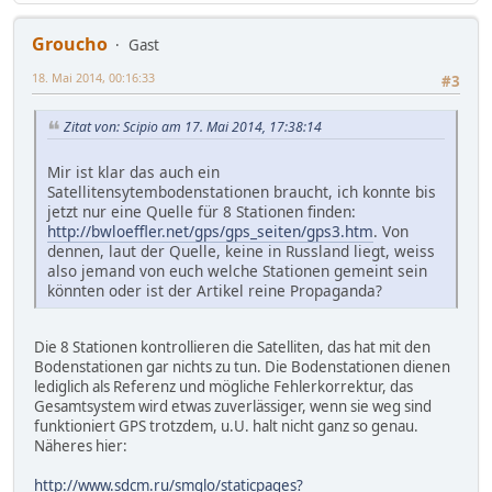
Groucho
Gast
18. Mai 2014, 00:16:33
#3
Zitat von: Scipio am 17. Mai 2014, 17:38:14
Mir ist klar das auch ein
Satellitensytembodenstationen braucht, ich konnte bis
jetzt nur eine Quelle für 8 Stationen finden:
http://bwloeffler.net/gps/gps_seiten/gps3.htm
. Von
dennen, laut der Quelle, keine in Russland liegt, weiss
also jemand von euch welche Stationen gemeint sein
könnten oder ist der Artikel reine Propaganda?
Die 8 Stationen kontrollieren die Satelliten, das hat mit den
Bodenstationen gar nichts zu tun. Die Bodenstationen dienen
lediglich als Referenz und mögliche Fehlerkorrektur, das
Gesamtsystem wird etwas zuverlässiger, wenn sie weg sind
funktioniert GPS trotzdem, u.U. halt nicht ganz so genau.
Näheres hier:
http://www.sdcm.ru/smglo/staticpages?