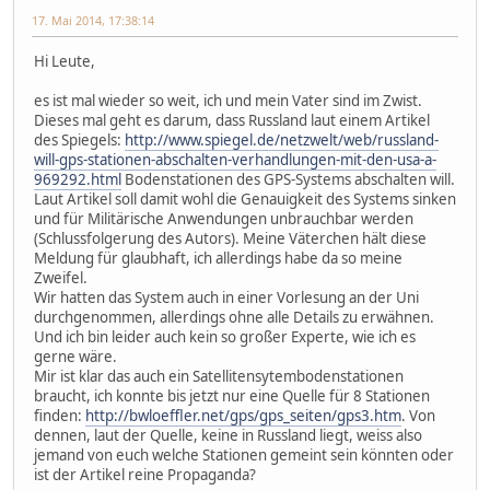
17. Mai 2014, 17:38:14
Hi Leute,
es ist mal wieder so weit, ich und mein Vater sind im Zwist.
Dieses mal geht es darum, dass Russland laut einem Artikel
des Spiegels:
http://www.spiegel.de/netzwelt/web/russland-
will-gps-stationen-abschalten-verhandlungen-mit-den-usa-a-
969292.html
Bodenstationen des GPS-Systems abschalten will.
Laut Artikel soll damit wohl die Genauigkeit des Systems sinken
und für Militärische Anwendungen unbrauchbar werden
(Schlussfolgerung des Autors). Meine Väterchen hält diese
Meldung für glaubhaft, ich allerdings habe da so meine
Zweifel.
Wir hatten das System auch in einer Vorlesung an der Uni
durchgenommen, allerdings ohne alle Details zu erwähnen.
Und ich bin leider auch kein so großer Experte, wie ich es
gerne wäre.
Mir ist klar das auch ein Satellitensytembodenstationen
braucht, ich konnte bis jetzt nur eine Quelle für 8 Stationen
finden:
http://bwloeffler.net/gps/gps_seiten/gps3.htm
. Von
dennen, laut der Quelle, keine in Russland liegt, weiss also
jemand von euch welche Stationen gemeint sein könnten oder
ist der Artikel reine Propaganda?