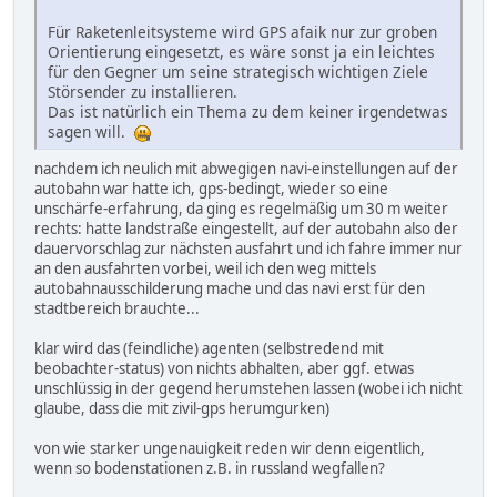
Für Raketenleitsysteme wird GPS afaik nur zur groben
Orientierung eingesetzt, es wäre sonst ja ein leichtes
für den Gegner um seine strategisch wichtigen Ziele
Störsender zu installieren.
Das ist natürlich ein Thema zu dem keiner irgendetwas
sagen will.
nachdem ich neulich mit abwegigen navi-einstellungen auf der
autobahn war hatte ich, gps-bedingt, wieder so eine
unschärfe-erfahrung, da ging es regelmäßig um 30 m weiter
rechts: hatte landstraße eingestellt, auf der autobahn also der
dauervorschlag zur nächsten ausfahrt und ich fahre immer nur
an den ausfahrten vorbei, weil ich den weg mittels
autobahnausschilderung mache und das navi erst für den
stadtbereich brauchte...
klar wird das (feindliche) agenten (selbstredend mit
beobachter-status) von nichts abhalten, aber ggf. etwas
unschlüssig in der gegend herumstehen lassen (wobei ich nicht
glaube, dass die mit zivil-gps herumgurken)
von wie starker ungenauigkeit reden wir denn eigentlich,
wenn so bodenstationen z.B. in russland wegfallen?