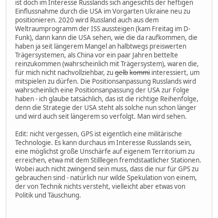
ist doch im Interesse Russlands sich angesichts der heftigen
Einflussnahme durch die USA im Vorgarten Ukraine neu zu
positionieren. 2020 wird Russland auch aus dem
Weltraumprogramm der ISS aussteigen (kam Freitag im D-
Funk), dann kann die USA sehen, wie die da raufkommen, die
haben ja seit längerem Mangel an halbtwegs preiswerten
Trägersystemen, als China vor ein paar Jahren bettelte
reinzukommen (wahrscheinlich mit Trägersystem), waren die,
für mich nicht nachvollziehbar, zu
gelb
kommi
interessiert, um
mitspielen zu dürfen. Die Positionsanpassung Russlands wird
wahrscheinlich eine Positionsanpassung der USA zur Folge
haben - ich glaube tatsächlich, das ist die richtige Reihenfolge,
denn die Strategie der USA steht als solche nun schon länger
und wird auch seit längerem so verfolgt. Man wird sehen.
Edit: nicht vergessen, GPS ist eigentlich eine militärische
Technologie. Es kann durchaus im Interesse Russlands sein,
eine möglichst große Unschärfe auf eigenem Territorium zu
erreichen, etwa mit dem Stilllegen fremdstaatlicher Stationen.
Wobei auch nicht zwingend sein muss, dass die nur für GPS zu
gebrauchen sind - natürlich nur wilde Spekulation von einem,
der von Technik nichts versteht, vielleicht aber etwas von
Politik und Täuschung.