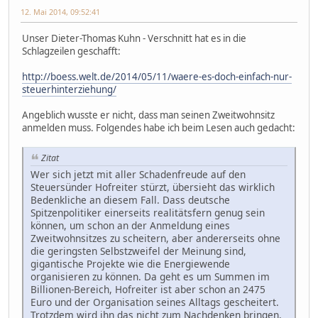
12. Mai 2014, 09:52:41
Unser Dieter-Thomas Kuhn - Verschnitt hat es in die
Schlagzeilen geschafft:
http://boess.welt.de/2014/05/11/waere-es-doch-einfach-nur-
steuerhinterziehung/
Angeblich wusste er nicht, dass man seinen Zweitwohnsitz
anmelden muss. Folgendes habe ich beim Lesen auch gedacht:
Zitat
Wer sich jetzt mit aller Schadenfreude auf den
Steuersünder Hofreiter stürzt, übersieht das wirklich
Bedenkliche an diesem Fall. Dass deutsche
Spitzenpolitiker einerseits realitätsfern genug sein
können, um schon an der Anmeldung eines
Zweitwohnsitzes zu scheitern, aber andererseits ohne
die geringsten Selbstzweifel der Meinung sind,
gigantische Projekte wie die Energiewende
organisieren zu können. Da geht es um Summen im
Billionen-Bereich, Hofreiter ist aber schon an 2475
Euro und der Organisation seines Alltags gescheitert.
Trotzdem wird ihn das nicht zum Nachdenken bringen,