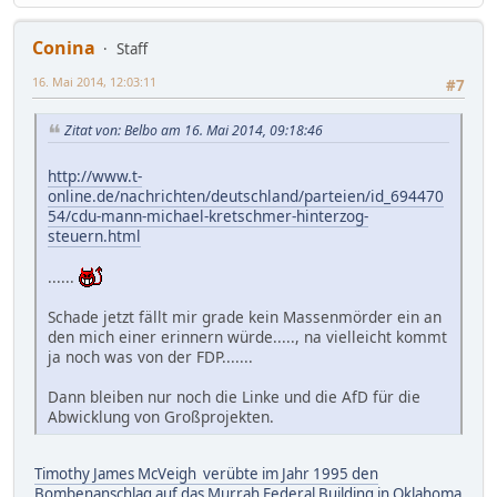
Conina
Staff
16. Mai 2014, 12:03:11
#7
Zitat von: Belbo am 16. Mai 2014, 09:18:46
http://www.t-
online.de/nachrichten/deutschland/parteien/id_694470
54/cdu-mann-michael-kretschmer-hinterzog-
steuern.html
......
Schade jetzt fällt mir grade kein Massenmörder ein an
den mich einer erinnern würde....., na vielleicht kommt
ja noch was von der FDP.......
Dann bleiben nur noch die Linke und die AfD für die
Abwicklung von Großprojekten.
Timothy James McVeigh verübte im Jahr 1995 den
Bombenanschlag auf das Murrah Federal Building in Oklahoma