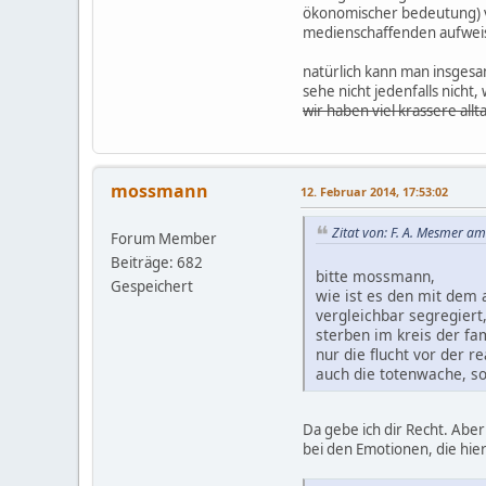
ökonomischer bedeutung) vi
medienschaffenden aufweis
natürlich kann man insges
sehe nicht jedenfalls nicht,
wir haben viel krassere all
mossmann
12. Februar 2014, 17:53:02
Zitat von: F. A. Mesmer a
Forum Member
Beiträge: 682
bitte mossmann,
Gespeichert
wie ist es den mit dem 
vergleichbar segregiert
sterben im kreis der fam
nur die flucht vor der r
auch die totenwache, so 
Da gebe ich dir Recht. Aber
bei den Emotionen, die hier