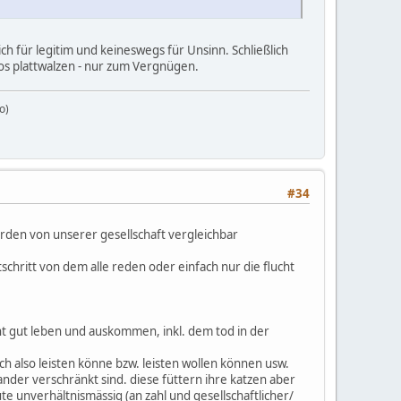
ich für legitim und keineswegs für Unsinn. Schließlich
tos plattwalzen - nur zum Vergnügen.
o)
#34
erden von unserer gesellschaft vergleichbar
rtschritt von dem alle reden oder einfach nur die flucht
echt gut leben und auskommen, inkl. dem tod in der
ch also leisten könne bzw. leisten wollen können usw.
nder verschränkt sind. diese füttern ihre katzen aber
te unverhältnismässig (an zahl und gesellschaftlicher/