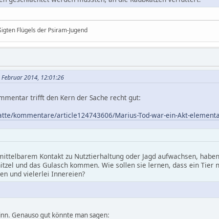
ßigten Flügels der Psiram-Jugend
. Februar 2014, 12:01:26
mmentar trifft den Kern der Sache recht gut:
atte/kommentare/article124743606/Marius-Tod-war-ein-Akt-elementa
unmittelbarem Kontakt zu Nutztierhaltung oder Jagd aufwachsen, hab
itzel und das Gulasch kommen. Wie sollen sie lernen, dass ein Tier n
n und vielerlei Innereien?
sinn. Genauso gut könnte man sagen: