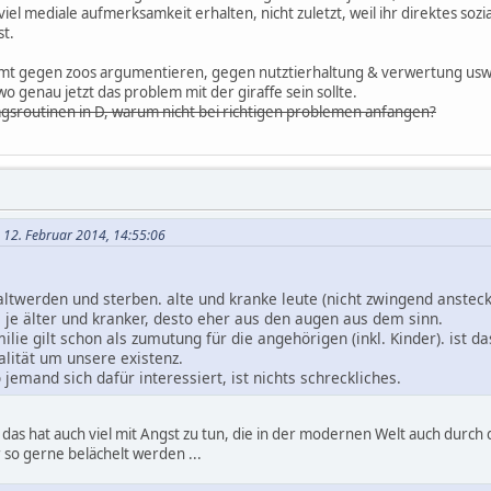
el mediale aufmerksamkeit erhalten, nicht zuletzt, weil ihr direktes soz
t.
amt gegen zoos argumentieren, gegen nutztierhaltung & verwertung usw.
 wo genau jetzt das problem mit der giraffe sein sollte.
tagsroutinen in D, warum nicht bei richtigen problemen anfangen?
m 12. Februar 2014, 14:55:06
altwerden und sterben. alte und kranke leute (nicht zwingend anstec
, je älter und kranker, desto eher aus den augen aus dem sinn.
ilie gilt schon als zumutung für die angehörigen (inkl. Kinder). ist d
ealität um unsere existenz.
jemand sich dafür interessiert, ist nichts schreckliches.
 das hat auch viel mit Angst zu tun, die in der modernen Welt auch durch
 so gerne belächelt werden ...