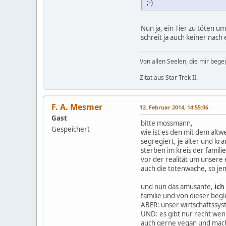
;-)
Nun ja, ein Tier zu töten um
schreit ja auch keiner nac
Von allen Seelen, die mir beg
Zitat aus Star Trek II.
F. A. Mesmer
12. Februar 2014, 14:55:06
Gast
bitte mossmann,
Gespeichert
wie ist es den mit dem alt
segregiert, je älter und kr
sterben im kreis der familie
vor der realität um unsere 
auch die totenwache, so jema
und nun das amüsante,
ich
familie und von dieser begle
ABER: unser wirtschaftssys
UND: es gibt nur recht weni
auch gerne vegan und machen