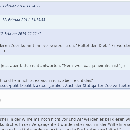
2. Februar 2014, 11:54:33
 12. Februar 2014, 11:16:53
12. Februar 2014, 11:11:45
deren Zoos kommt mir vor wie zu rufen: "Haltet den Dieb!" Es werden
ich.
etzt aber bitte nicht antworten: "Nein, weil das ja heimlich ist" ;-)
t, und heimlich ist es auch nicht, aber reicht das?
de/politik/politik-aktuell_artikel,-Auch-der-Stuttgarter-Zoo-verfuett
?
isher in der Wilhelma noch nicht vor und wir werden es bei diesen 
kontrolle. In der Vergangenheit wurden aber auch in der Wilhelma sc
en geschlachtet werden mussten, an die Raubkatzen verfüttert."