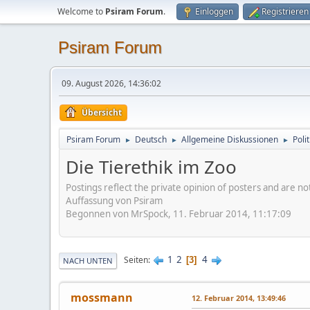
Welcome to
Psiram Forum
.
Einloggen
Registrieren
Psiram Forum
09. August 2026, 14:36:02
Übersicht
Psiram Forum
Deutsch
Allgemeine Diskussionen
Poli
►
►
►
Die Tierethik im Zoo
Postings reflect the private opinion of posters and are n
Auffassung von Psiram
Begonnen von MrSpock, 11. Februar 2014, 11:17:09
1
2
4
Seiten
3
NACH UNTEN
mossmann
12. Februar 2014, 13:49:46