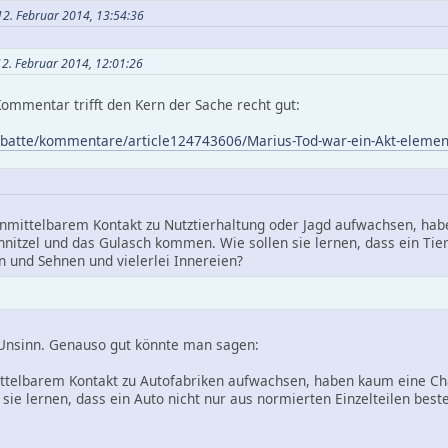
2. Februar 2014, 13:54:36
12. Februar 2014, 12:01:26
Kommentar trifft den Kern der Sache recht gut:
ebatte/kommentare/article124743606/Marius-Tod-war-ein-Akt-elemen
n unmittelbarem Kontakt zu Nutztierhaltung oder Jagd aufwachsen, h
nitzel und das Gulasch kommen. Wie sollen sie lernen, dass ein Tier 
 und Sehnen und vielerlei Innereien?
 Unsinn. Genauso gut könnte man sagen:
mittelbarem Kontakt zu Autofabriken aufwachsen, haben kaum eine C
sie lernen, dass ein Auto nicht nur aus normierten Einzelteilen bes