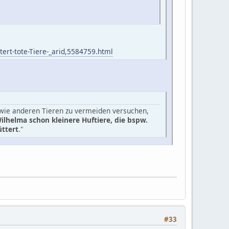
ttert-tote-Tiere-_arid,5584759.html
n wie anderen Tieren zu vermeiden versuchen,
lhelma schon kleinere Huftiere, die bspw.
ttert
."
#33