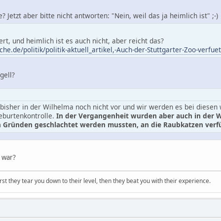
 Jetzt aber bitte nicht antworten: "Nein, weil das ja heimlich ist" ;-)
ert, und heimlich ist es auch nicht, aber reicht das?
e.de/politik/politik-aktuell_artikel,-Auch-der-Stuttgarter-Zoo-verfue
gell?
 bisher in der Wilhelma noch nicht vor und wir werden es bei diese
eburtenkontrolle.
In der Vergangenheit wurden aber auch in der Wi
n Gründen geschlachtet werden mussten, an die Raubkatzen verfü
 war?
first they tear you down to their level, then they beat you with their experience.