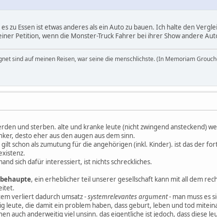
 es zu Essen ist etwas anderes als ein Auto zu bauen. Ich halte den Vergle
h einer Petition, wenn die Monster-Truck Fahrer bei ihrer Show andere Au
egnet sind auf meinen Reisen, war seine die menschlichste. (In Memoriam Grouch
werden und sterben. alte und kranke leute (nicht zwingend ansteckend) w
anker, desto eher aus den augen aus dem sinn.
 gilt schon als zumutung für die angehörigen (inkl. Kinder). ist das der fo
existenz.
nd sich dafür interessiert, ist nichts schreckliches.
 behaupte
, ein erheblicher teil unserer gesellschaft kann mit all dem r
itet.
tem verliert dadurch umsatz -
systemrelevantes argument
- man muss es si
g leute, die damit ein problem haben, dass geburt, leben und tod miteina
 auch anderweitig viel unsinn. das eigentliche ist jedoch, dass diese leu