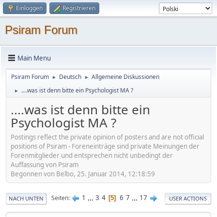
Einloggen
Registrieren
Psiram Forum
Main Menu
Psiram Forum
Deutsch
Allgemeine Diskussionen
►
►
....was ist denn bitte ein Psychologist MA ?
►
....was ist denn bitte ein
Psychologist MA ?
Postings reflect the private opinion of posters and are not official
positions of Psiram - Foreneinträge sind private Meinungen der
Forenmitglieder und entsprechen nicht unbedingt der
Auffassung von Psiram
Begonnen von Belbo, 25. Januar 2014, 12:18:59
1
...
3
4
6
7
...
17
Seiten
5
NACH UNTEN
USER ACTIONS