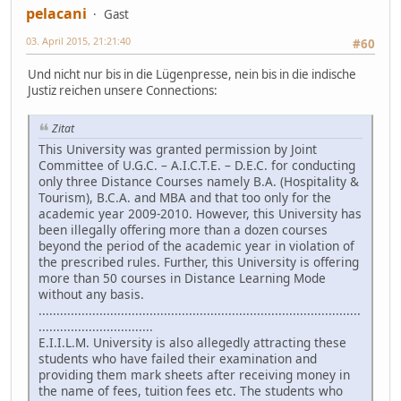
pelacani
Gast
03. April 2015, 21:21:40
#60
Und nicht nur bis in die Lügenpresse, nein bis in die indische
Justiz reichen unsere Connections:
Zitat
This University was granted permission by Joint
Committee of U.G.C. – A.I.C.T.E. – D.E.C. for conducting
only three Distance Courses namely B.A. (Hospitality &
Tourism), B.C.A. and MBA and that too only for the
academic year 2009-2010. However, this University has
been illegally offering more than a dozen courses
beyond the period of the academic year in violation of
the prescribed rules. Further, this University is offering
more than 50 courses in Distance Learning Mode
without any basis.
..........................................................................................
................................
E.I.I.L.M. University is also allegedly attracting these
students who have failed their examination and
providing them mark sheets after receiving money in
the name of fees, tuition fees etc. The students who