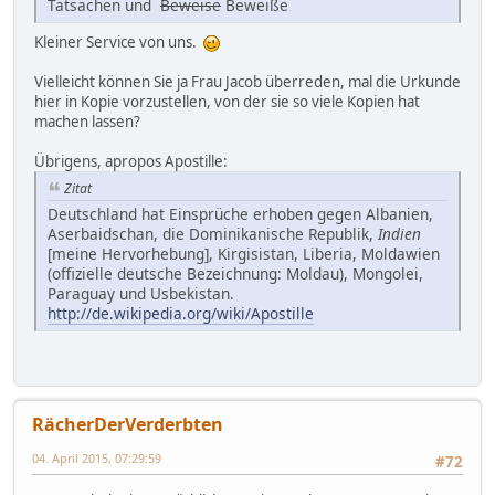
Tatsachen und
Beweise
Beweiße
Kleiner Service von uns.
Vielleicht können Sie ja Frau Jacob überreden, mal die Urkunde
hier in Kopie vorzustellen, von der sie so viele Kopien hat
machen lassen?
Übrigens, apropos Apostille:
Zitat
Deutschland hat Einsprüche erhoben gegen Albanien,
Aserbaidschan, die Dominikanische Republik,
Indien
[meine Hervorhebung], Kirgisistan, Liberia, Moldawien
(offizielle deutsche Bezeichnung: Moldau), Mongolei,
Paraguay und Usbekistan.
http://de.wikipedia.org/wiki/Apostille
RächerDerVerderbten
04. April 2015, 07:29:59
#72