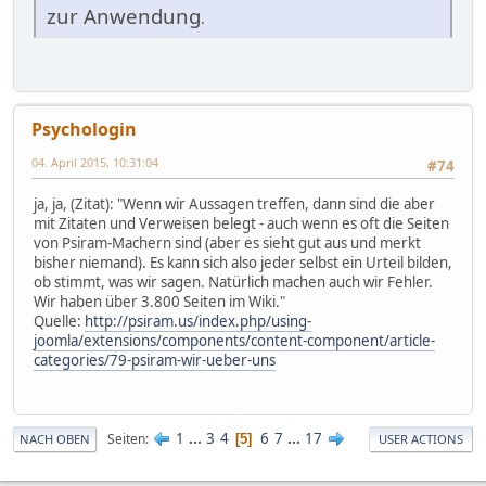
zur Anwendung
.
Psychologin
04. April 2015, 10:31:04
#74
ja, ja, (Zitat): "Wenn wir Aussagen treffen, dann sind die aber
mit Zitaten und Verweisen belegt - auch wenn es oft die Seiten
von Psiram-Machern sind (aber es sieht gut aus und merkt
bisher niemand). Es kann sich also jeder selbst ein Urteil bilden,
ob stimmt, was wir sagen. Natürlich machen auch wir Fehler.
Wir haben über 3.800 Seiten im Wiki."
Quelle:
http://psiram.us/index.php/using-
joomla/extensions/components/content-component/article-
categories/79-psiram-wir-ueber-uns
1
...
3
4
6
7
...
17
Seiten
5
NACH OBEN
USER ACTIONS