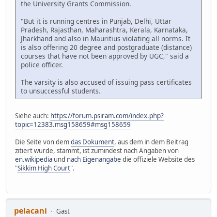
the University Grants Commission.
"But it is running centres in Punjab, Delhi, Uttar
Pradesh, Rajasthan, Maharashtra, Kerala, Karnataka,
Jharkhand and also in Mauritius violating all norms. It
is also offering 20 degree and postgraduate (distance)
courses that have not been approved by UGC," said a
police officer.
The varsity is also accused of issuing pass certificates
to unsuccessful students.
Siehe auch:
https://forum.psiram.com/index.php?
topic=12383.msg158659#msg158659
Die Seite von dem
das Dokument
, aus dem in dem Beitrag
zitiert wurde, stammt, ist zumindest nach Angaben von
en.wikipedia
und
nach Eigenangabe
die offiziele Website des
"
Sikkim High Court
".
pelacani
Gast