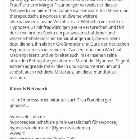
Frau/Partnerin Margot Fraunberger verwaltet er dieses
Netzwerk und bietet heutzutage v.a. Seminare für (Show- uind
therapeutische )Hypnose und diverse weitere
alternativmedizinische Verfahren an. Weiterhin vertreibt er
Hypnose-CDs mit fragwürdigen (Heil-) Versprechen und fällt
durch ein breites Spektrum parawissenschaftlicher und
wissenschaftsfeindlicher Behauptungen auf, die vor allem
dazu dienen, ihn als den Großmeister und Guru der deutschen
Hypnoseszene zu inszenieren. Cain legt enormen Wert auf
Medienpräsenz und verbreitet auch im Fernsehen seine
absurden Behauptungen über die Macht der Hypnose. Er geht
extrem aggressiv mit Kritikern und Konkurrenten um und
schöpft auch rechtliche Mittel aus, um diese mundtot zu
machen.
Künzels Netzwerk
--> im Impressum ist mitunter auch Frau Fraunberger
genannt...
hypnoselernen.de
hypnosegesellschaft.de (Freie Gesellschaft für Hypnose)
hypnoseakademie.de (Hypnoseakademie)
VGWort
http://www.kuesta.de/
(Küsta GbR)