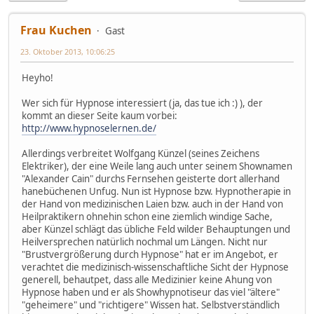
Frau Kuchen
Gast
23. Oktober 2013, 10:06:25
Heyho!
Wer sich für Hypnose interessiert (ja, das tue ich :) ), der
kommt an dieser Seite kaum vorbei:
http://www.hypnoselernen.de/
Allerdings verbreitet Wolfgang Künzel (seines Zeichens
Elektriker), der eine Weile lang auch unter seinem Shownamen
"Alexander Cain" durchs Fernsehen geisterte dort allerhand
hanebüchenen Unfug. Nun ist Hypnose bzw. Hypnotherapie in
der Hand von medizinischen Laien bzw. auch in der Hand von
Heilpraktikern ohnehin schon eine ziemlich windige Sache,
aber Künzel schlägt das übliche Feld wilder Behauptungen und
Heilversprechen natürlich nochmal um Längen. Nicht nur
"Brustvergrößerung durch Hypnose" hat er im Angebot, er
verachtet die medizinisch-wissenschaftliche Sicht der Hypnose
generell, behautpet, dass alle Medizinier keine Ahung von
Hypnose haben und er als Showhypnotiseur das viel "ältere"
"geheimere" und "richtigere" Wissen hat. Selbstverständlich