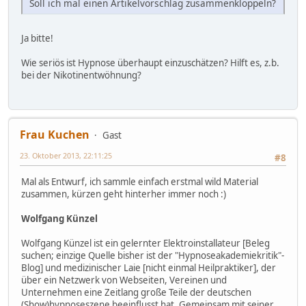
Soll ich mal einen Artikelvorschlag zusammenklöppeln?
Ja bitte!
Wie seriös ist Hypnose überhaupt einzuschätzen? Hilft es, z.b.
bei der Nikotinentwöhnung?
Frau Kuchen
Gast
23. Oktober 2013, 22:11:25
#8
Mal als Entwurf, ich sammle einfach erstmal wild Material
zusammen, kürzen geht hinterher immer noch :)
Wolfgang Künzel
Wolfgang Künzel ist ein gelernter Elektroinstallateur [Beleg
suchen; einzige Quelle bisher ist der "Hypnoseakademiekritik"-
Blog] und medizinischer Laie [nicht einmal Heilpraktiker], der
über ein Netzwerk von Webseiten, Vereinen und
Unternehmen eine Zeitlang große Teile der deutschen
(Show)hypnoseszene beeinflusst hat. Gemeinsam mit seiner