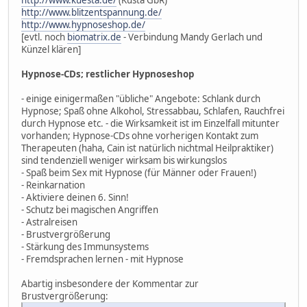
http://www.blitzentspannung.de/
http://www.hypnoseshop.de/
[evtl. noch
biomatrix.de
- Verbindung Mandy Gerlach und
Künzel klären]
Hypnose-CDs; restlicher Hypnoseshop
- einige einigermaßen "übliche" Angebote: Schlank durch
Hypnose; Spaß ohne Alkohol, Stressabbau, Schlafen, Rauchfrei
durch Hypnose etc. - die Wirksamkeit ist im Einzelfall mitunter
vorhanden; Hypnose-CDs ohne vorherigen Kontakt zum
Therapeuten (haha, Cain ist natürlich nichtmal Heilpraktiker)
sind tendenziell weniger wirksam bis wirkungslos
- Spaß beim Sex mit Hypnose (für Männer oder Frauen!)
- Reinkarnation
- Aktiviere deinen 6. Sinn!
- Schutz bei magischen Angriffen
- Astralreisen
- Brustvergrößerung
- Stärkung des Immunsystems
- Fremdsprachen lernen - mit Hypnose
Abartig insbesondere der Kommentar zur
Brustvergrößerung: