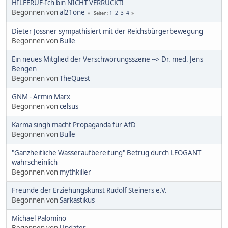
HILFERUF-Ich bin NICHT VERRÜCKT!
Begonnen von
al21one
1
2
3
4
Seiten
Dieter Jossner sympathisiert mit der Reichsbürgerbewegung
Begonnen von
Bulle
Ein neues Mitglied der Verschwörungsszene --> Dr. med. Jens
Bengen
Begonnen von
TheQuest
GNM - Armin Marx
Begonnen von
celsus
Karma singh macht Propaganda für AfD
Begonnen von
Bulle
"Ganzheitliche Wasseraufbereitung" Betrug durch LEOGANT
wahrscheinlich
Begonnen von
mythkiller
Freunde der Erziehungskunst Rudolf Steiners e.V.
Begonnen von
Sarkastikus
Michael Palomino
Begonnen von
Updater