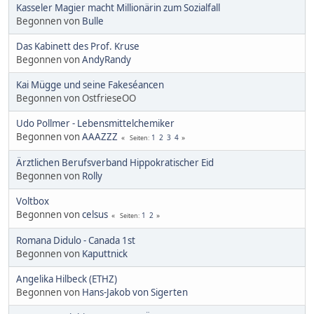
Kasseler Magier macht Millionärin zum Sozialfall
Begonnen von
Bulle
Das Kabinett des Prof. Kruse
Begonnen von
AndyRandy
Kai Mügge und seine Fakeséancen
Begonnen von OstfrieseOO
Udo Pollmer - Lebensmittelchemiker
Begonnen von
AAAZZZ
1
2
3
4
Seiten
Ärztlichen Berufsverband Hippokratischer Eid
Begonnen von
Rolly
Voltbox
Begonnen von
celsus
1
2
Seiten
Romana Didulo - Canada 1st
Begonnen von
Kaputtnick
Angelika Hilbeck (ETHZ)
Begonnen von
Hans-Jakob von Sigerten