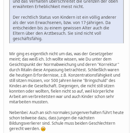
und das Verhalten überschreitet die Grenzen der oben
erwähnten Erheblichkeit meist nicht.
Der rechtlich Status von Kindern ist ein völlig anderer
als der von Erwachsenen, bzw. von 17-Jährigen. Da
entscheiden bis zu einem gewissen Alter auch die
Eltern über den Arztbesuch. Sie sind nicht voll
geschäftsfähig.
Mir ging es eigentlich nicht um das, was der Gesetzgeber
meint; das weiß ich. Ich wollte wissen, wie Du unter dem
Gesichtspunkt der Normabweichung und deren "Korrektur"
durch Ritalin diese Anpassung betrachtest. Schließlich waren
die heutigen Erfordernisse, z.B. Konzentrationsfähigkeit und
still sitzen müssen, vor 500 Jahren keine "Bringschuld" des
Kindes an die Gesellschaft. Diejenigen, die nicht still sitzen
konnten oder wollten, fielen nicht so auf, weil körperliche
Arbeit am verbreitetsten war und auch Kinder schon sehr
mitarbeiten mussten.
Nebenbei: Auch an sich normales Jungenverhalten führt heute
schon teilweise dazu, dass Jungen die nächsten
Bildungsverlierer sind. Schule muss beiden Geschlechtern
gerecht werden.