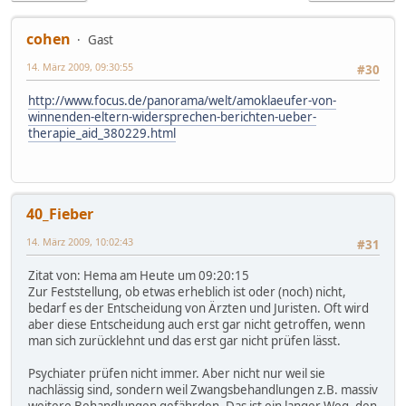
cohen
Gast
14. März 2009, 09:30:55
#30
http://www.focus.de/panorama/welt/amoklaeufer-von-
winnenden-eltern-widersprechen-berichten-ueber-
therapie_aid_380229.html
40_Fieber
14. März 2009, 10:02:43
#31
Zitat von: Hema am Heute um 09:20:15
Zur Feststellung, ob etwas erheblich ist oder (noch) nicht,
bedarf es der Entscheidung von Ärzten und Juristen. Oft wird
aber diese Entscheidung auch erst gar nicht getroffen, wenn
man sich zurücklehnt und das erst gar nicht prüfen lässt.
Psychiater prüfen nicht immer. Aber nicht nur weil sie
nachlässig sind, sondern weil Zwangsbehandlungen z.B. massiv
weitere Behandlungen gefährden. Das ist ein langer Weg, den