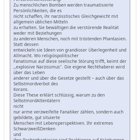
Zu menschlichen Bomben werden traumatisierte
Persönlichkeiten, die es
nicht schaffen, ihr narzisstisches Gleichgewicht mit
allgemein üblichen Mitteln
zu erhalten. Sie bewältigen die verstörende Realität
weder mit Beziehungen
zu anderen Menschen, noch mit tröstenden Phantasien.
Statt dessen
entwickeln sie Ideen von grandioser Überlegenheit und
Allmacht. Wo religiöspolitischer
Fanatismus auf diese seelische Störung trifft, keimt der
,,explosive Narzissmus". Die eigene Rechthaberei wird
über das Leben
anderer und über die Gesetze gestellt – auch über das
Selbstmordverbot des
Korans.
Diese These erklärt schlüssig, warum zu den
SelbstmordAttentätern
nicht
nur arme verzweifelte Fanatiker zählen, sondern auch
gebildete, gut situierte
Menschen mit Lebensperspektiven. Ihr extremes
SchwarzweißDenken
und
ihre Rachephantasien sind Reaktionen auf Kränkungen