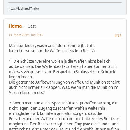
http://kidmed*info/
Hema
Gast
14. März 2009, 10:13:45
#32
Mal überlegen, was man ändern könnte (betrifft
logischerweise nur die Waffen in legalem Besitz):
1. Die Schützenvereine wollen ja die Waffen nicht bei sich
aufbewahren. Die Waffenbesitzkarten-Inhaber können auch
mal was vergessen, zum Beispiel den Schlüssel zum Schrank
liegen lassen.
Die getrennte Aufbewahrung von Waffe und Munition scheint
auch nicht immer zu klappen. Was, wenn man die Munition im
Verein lassen muss?
2. Wenn man nun auch "Sportschützen" (=Waffennarren), die
nicht jagen, den Zugang zu scharfen Waffen weiterhin
ermöglichen will, könnte man dafür sorgen, dass die
Entsicherung der Waffe nur noch in 1 m Umkreis des Besitzers
möglich ist. Der Besitzer trägt einen Chip (wie die Hunde- und
Katzenchips, also unter der Haut) und die Waffe ist nur auf ihn