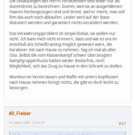
Die Einlassungen des Herrn Vorsitzenden sind leider nur als
dummdreist zu bezeichnen. Dumm, weil sie an ausgefallenen
Haaren herbeigezogen sind und dreist, weil er meint, man soll
ihm das auch noch abkaufen. Leider wird auf der Basis
diskutiert werden und garantiert nichts verändert werden.
Das Verwahrungsproblem ist simpel lösbar, sie wollen nur
nicht. Ich kann mich nicht erinnern, dass und wie es uns im
Anschluß ans Schießtraining möglich gewesen wäre, die
Karabiner mit nach Hause zu nehmen. Sag ich mal als alter
Ossi. Selbst die vom Klassenkampf schwer überzeugten
Kampfgruppenfuzzis hatten weder Bedürfnis, noch
Möglichkeit, sich das Zeug zu Hause in den Schrank zu stellen.
Munition im Verein lassen und Waffe mit unters Kopfkissen
nach Hause nehmen bringt nichts, die gibt es doch leicht zu
besorgen.
40_Fieber
14. März 2009, 12:54:39
#37