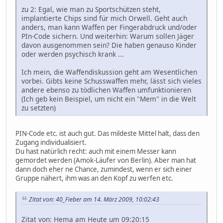
zu 2: Egal, wie man zu Sportschützen steht,
implantierte Chips sind für mich Orwell. Geht auch
anders, man kann Waffen per Fingerabdruck und/oder
PIn-Code sichern. Und weiterhin: Warum sollen Jäger
davon ausgenommen sein? Die haben genauso Kinder
oder werden psychisch krank ...
Ich mein, die Waffendiskussion geht am Wesentlichen
vorbei. Gibts keine Schusswaffen mehr, lässt sich vieles
andere ebenso zu tödlichen Waffen umfunktionieren
(Ich geb kein Beispiel, um nicht ein "Mem" in die Welt
zu setzten)
PIN-Code etc. ist auch gut. Das mildeste Mittel halt, dass den
Zugang individualisiert.
Du hast natürlich recht: auch mit einem Messer kann
gemordet werden (Amok-Läufer von Berlin). Aber man hat
dann doch eher ne Chance, zumindest, wenn er sich einer
Gruppe nähert, ihm was an den Kopf zu werfen etc.
Zitat von: 40_Fieber am 14. März 2009, 10:02:43
Zitat von: Hema am Heute um 09:20:15