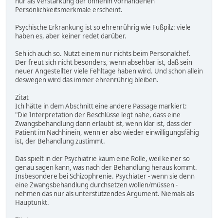
nur als Verstärkung der ohnehin vorhandenen
Persönlichkeitsmerkmale erscheint.
Psychische Erkrankung ist so ehrenrührig wie Fußpilz: viele
haben es, aber keiner redet darüber.
Seh ich auch so. Nutzt einem nur nichts beim Personalchef.
Der freut sich nicht besonders, wenn absehbar ist, daß sein
neuer Angestellter viele Fehltage haben wird. Und schon allein
deswegen wird das immer ehrenrührig bleiben.
Zitat
Ich hätte in dem Abschnitt eine andere Passage markiert:
"Die Interpretation der Beschlüsse legt nahe, dass eine
Zwangsbehandlung dann erlaubt ist, wenn klar ist, dass der
Patient im Nachhinein, wenn er also wieder einwilligungsfähig
ist, der Behandlung zustimmt.
Das spielt in der Psychiatrie kaum eine Rolle, weil keiner so
genau sagen kann, was nach der Behandlung heraus kommt.
Insbesondere bei Schizophrenie. Psychiater - wenn sie denn
eine Zwangsbehandlung durchsetzen wollen/müssen -
nehmen das nur als unterstützendes Argument. Niemals als
Hauptunkt.