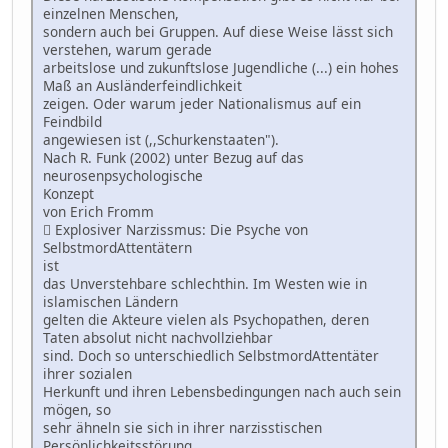
einzelnen Menschen,
sondern auch bei Gruppen. Auf diese Weise lässt sich
verstehen, warum gerade
arbeitslose und zukunftslose Jugendliche (...) ein hohes
Maß an Ausländerfeindlichkeit
zeigen. Oder warum jeder Nationalismus auf ein
Feindbild
angewiesen ist (,,Schurkenstaaten").
Nach R. Funk (2002) unter Bezug auf das
neurosenpsychologische
Konzept
von Erich Fromm
 Explosiver Narzissmus: Die Psyche von
SelbstmordAttentätern
ist
das Unverstehbare schlechthin. Im Westen wie in
islamischen Ländern
gelten die Akteure vielen als Psychopathen, deren
Taten absolut nicht nachvollziehbar
sind. Doch so unterschiedlich SelbstmordAttentäter
ihrer sozialen
Herkunft und ihren Lebensbedingungen nach auch sein
mögen, so
sehr ähneln sie sich in ihrer narzisstischen
Persönlichkeitsstörung.