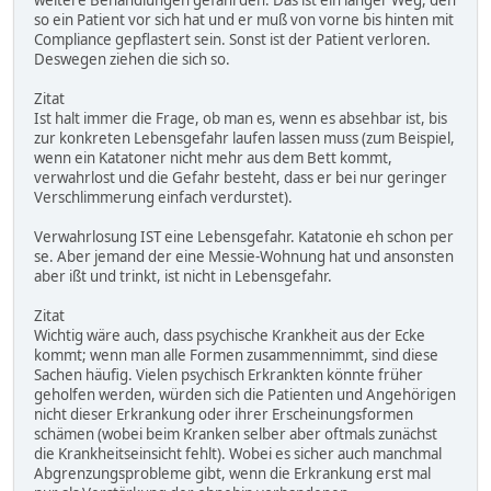
so ein Patient vor sich hat und er muß von vorne bis hinten mit
Compliance gepflastert sein. Sonst ist der Patient verloren.
Deswegen ziehen die sich so.
Zitat
Ist halt immer die Frage, ob man es, wenn es absehbar ist, bis
zur konkreten Lebensgefahr laufen lassen muss (zum Beispiel,
wenn ein Katatoner nicht mehr aus dem Bett kommt,
verwahrlost und die Gefahr besteht, dass er bei nur geringer
Verschlimmerung einfach verdurstet).
Verwahrlosung IST eine Lebensgefahr. Katatonie eh schon per
se. Aber jemand der eine Messie-Wohnung hat und ansonsten
aber ißt und trinkt, ist nicht in Lebensgefahr.
Zitat
Wichtig wäre auch, dass psychische Krankheit aus der Ecke
kommt; wenn man alle Formen zusammennimmt, sind diese
Sachen häufig. Vielen psychisch Erkrankten könnte früher
geholfen werden, würden sich die Patienten und Angehörigen
nicht dieser Erkrankung oder ihrer Erscheinungsformen
schämen (wobei beim Kranken selber aber oftmals zunächst
die Krankheitseinsicht fehlt). Wobei es sicher auch manchmal
Abgrenzungsprobleme gibt, wenn die Erkrankung erst mal