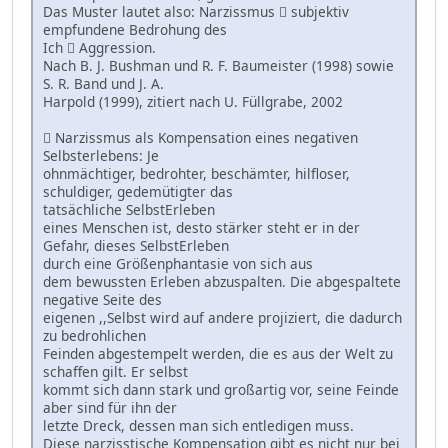
Das Muster lautet also: Narzissmus  subjektiv
empfundene Bedrohung des
Ich  Aggression.
Nach B. J. Bushman und R. F. Baumeister (1998) sowie
S. R. Band und J. A.
Harpold (1999), zitiert nach U. Füllgrabe, 2002
 Narzissmus als Kompensation eines negativen
Selbsterlebens: Je
ohnmächtiger, bedrohter, beschämter, hilfloser,
schuldiger, gedemütigter das
tatsächliche SelbstErleben
eines Menschen ist, desto stärker steht er in der
Gefahr, dieses SelbstErleben
durch eine Größenphantasie von sich aus
dem bewussten Erleben abzuspalten. Die abgespaltete
negative Seite des
eigenen ,,Selbst wird auf andere projiziert, die dadurch
zu bedrohlichen
Feinden abgestempelt werden, die es aus der Welt zu
schaffen gilt. Er selbst
kommt sich dann stark und großartig vor, seine Feinde
aber sind für ihn der
letzte Dreck, dessen man sich entledigen muss.
Diese narzisstische Kompensation gibt es nicht nur bei