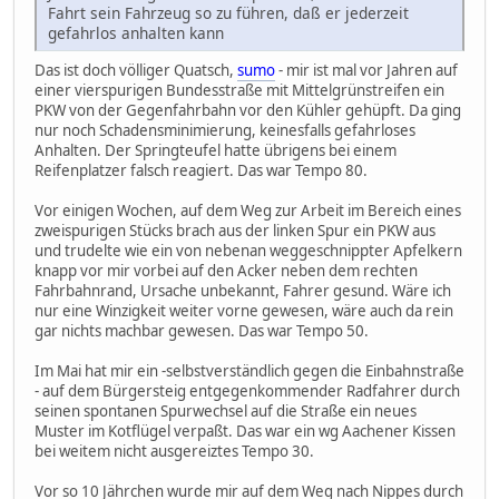
Fahrt sein Fahrzeug so zu führen, daß er jederzeit
gefahrlos anhalten kann
Das ist doch völliger Quatsch,
sumo
- mir ist mal vor Jahren auf
einer vierspurigen Bundesstraße mit Mittelgrünstreifen ein
PKW von der Gegenfahrbahn vor den Kühler gehüpft. Da ging
nur noch Schadensminimierung, keinesfalls gefahrloses
Anhalten. Der Springteufel hatte übrigens bei einem
Reifenplatzer falsch reagiert. Das war Tempo 80.
Vor einigen Wochen, auf dem Weg zur Arbeit im Bereich eines
zweispurigen Stücks brach aus der linken Spur ein PKW aus
und trudelte wie ein von nebenan weggeschnippter Apfelkern
knapp vor mir vorbei auf den Acker neben dem rechten
Fahrbahnrand, Ursache unbekannt, Fahrer gesund. Wäre ich
nur eine Winzigkeit weiter vorne gewesen, wäre auch da rein
gar nichts machbar gewesen. Das war Tempo 50.
Im Mai hat mir ein -selbstverständlich gegen die Einbahnstraße
- auf dem Bürgersteig entgegenkommender Radfahrer durch
seinen spontanen Spurwechsel auf die Straße ein neues
Muster im Kotflügel verpaßt. Das war ein wg Aachener Kissen
bei weitem nicht ausgereiztes Tempo 30.
Vor so 10 Jährchen wurde mir auf dem Weg nach Nippes durch