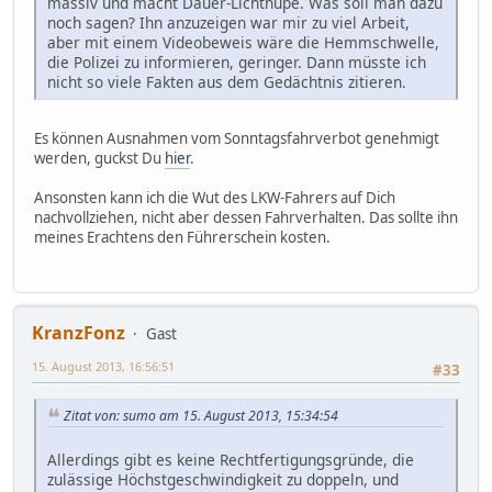
massiv und macht Dauer-Lichthupe. Was soll man dazu
noch sagen? Ihn anzuzeigen war mir zu viel Arbeit,
aber mit einem Videobeweis wäre die Hemmschwelle,
die Polizei zu informieren, geringer. Dann müsste ich
nicht so viele Fakten aus dem Gedächtnis zitieren.
Es können Ausnahmen vom Sonntagsfahrverbot genehmigt
werden, guckst Du
hier
.
Ansonsten kann ich die Wut des LKW-Fahrers auf Dich
nachvollziehen, nicht aber dessen Fahrverhalten. Das sollte ihn
meines Erachtens den Führerschein kosten.
KranzFonz
Gast
15. August 2013, 16:56:51
#33
Zitat von: sumo am 15. August 2013, 15:34:54
Allerdings gibt es keine Rechtfertigungsgründe, die
zulässige Höchstgeschwindigkeit zu doppeln, und