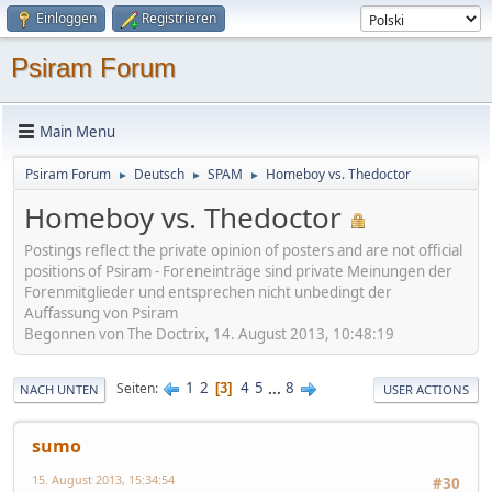
Einloggen
Registrieren
Psiram Forum
Main Menu
Psiram Forum
Deutsch
SPAM
Homeboy vs. Thedoctor
►
►
►
Homeboy vs. Thedoctor
Postings reflect the private opinion of posters and are not official
positions of Psiram - Foreneinträge sind private Meinungen der
Forenmitglieder und entsprechen nicht unbedingt der
Auffassung von Psiram
Begonnen von The Doctrix, 14. August 2013, 10:48:19
1
2
4
5
...
8
Seiten
3
NACH UNTEN
USER ACTIONS
sumo
15. August 2013, 15:34:54
#30