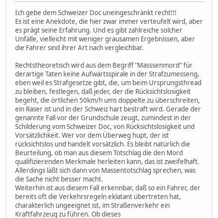
Ich gebe dem Schweizer Doc uneingeschränkt recht!!!
Es ist eine Anekdote, die hier zwar immer verteufelt wird, aber
es prägt seine Erfahrung. Und es gibt zahlreiche solcher
Unfälle, vielleicht mit weniger grausamen Ergebnissen, aber
die Fahrer sind ihrer Art nach vergleichbar.
Rechtstheoretisch wird aus dem Begriff "Masssenmord" für
derartige Taten keine Aufwärtsspirale in der Strafzumesseng,
eben weil es Strafgesetze gibt, die, um beim Ursprungsthread
zu bleiben, festlegen, daß jeder, der die Rücksichtslosigkeit
begeht, die örtlichen 50km/h ums doppelte zu überschreiten,
ein Raser ist und in der Schweiz hart bestraft wird. Gerade der
genannte Fall vor der Grundschule zeugt, zumindest in der
Schilderung vom Schweizer Doc, von Rücksichtslosigkeit und
Vorsätzlichkeit. Wer vor dem Überweg hupt, der ist
rücksichtslos und handelt vorsätzlich. Es bleibt natürlich die
Beurteilung, ob man aus diesem Totschlag die den Mord
qualifizierenden Merkmale herleiten kann, das ist zweifelhaft.
Allerdings läßt sich dann von Massentotschlag sprechen, was
die Sache nicht besser macht.
Weiterhin ist aus diesem Fall erkennbar, daß so ein Fahrer, der
bereits oft die Verkehrsregeln eklatant übertreten hat,
charakterlich ungeeignet ist, im Straßenverkehr ein
Kraftfahrzeug zu führen. Ob dieses