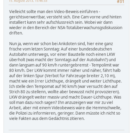
15. August 2013, 15:46:33
#31
Vielleicht sollte man den Video-Beweis einführen -
gerichtsverwertbar, versteht sich. Eine Cam vorne und hinten
installiert kann sehr aufschlussreich sein. Wobei wir dann
wieder in den Bereich der NSA-Totalüberwachunsgsdiskussion
driften.
Nun ja, wenn wir schon bei Ankdoten sind, hier eine ganz
frische vom letzen Sonntag: Auf einer bundesdeutschen
Autobahn unterwegs, vor einer Baustelle noch einen LKW
überholt (was macht der Sonntags auf der Autobahn?) und
dann langsam auf 90 km/h runtergebremst - Tempolimit war
80 km/h. Der LKW kommt immer näher und näher, fährt halb
auf der linken Spur (Verbot für Fahrzeuge breiter 2,10 m),
macht wie ein Irrer Lichthupe, drängelt und weiter Lichthupe.
Ich stelle den Tempomat auf 90 km/h (war versucht den auf
Strich 80 zu stellenn, wollte aber bewusst nicht provozieren).
LKW drängelt weiter massiv und macht Dauer-Lichthupe. Was
soll man dazu noch sagen? Ihn anzuzeigen war mir zu viel
Arbeit, aber mit einem Videobeweis wäre die Hemmschwelle,
die Polizei zu informieren, geringer. Dann müsste ich nicht so
viele Fakten aus dem Gedächtnis zitieren.