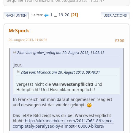
Begonnen von KranzFonz, 09. August 2013, 11:53:47
1
...
19
20
Seiten
21
NACH UNTEN
USER ACTIONS
MrSpock
20. August 2013, 11:06:05
#300
Zitat von: grober_unfug am 20. August 2013, 11:03:13
'jour,
Zitat von: MrSpock am 20. August 2013, 09:48:31
Vergesst nicht die
Warnwestenpfllicht!
Und
Helmpflicht! Und Hosenklammernpflicht!
In Frankreich hat man darauf angemessen reagiert
und deswegen ist das wieder gekippt.
Das letzte Bild zeigt was dir bei Warnwestenpflicht
blüht:
http://ukfrancebikers.com/2011/06/18/france-
completely-paralysed-by-almost-100000-bikers/