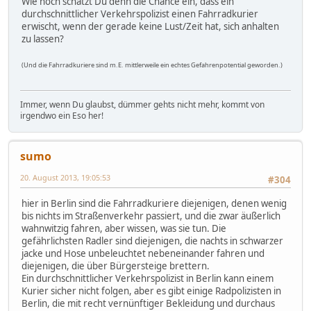
Wie hoch schätzt Du denn die Chance ein, dass ein
durchschnittlicher Verkehrspolizist einen Fahrradkurier
erwischt, wenn der gerade keine Lust/Zeit hat, sich anhalten
zu lassen?
(Und die Fahrradkuriere sind m.E. mittlerweile ein echtes Gefahrenpotential geworden.)
Immer, wenn Du glaubst, dümmer gehts nicht mehr, kommt von
irgendwo ein Eso her!
sumo
20. August 2013, 19:05:53
#304
hier in Berlin sind die Fahrradkuriere diejenigen, denen wenig
bis nichts im Straßenverkehr passiert, und die zwar äußerlich
wahnwitzig fahren, aber wissen, was sie tun. Die
gefährlichsten Radler sind diejenigen, die nachts in schwarzer
jacke und Hose unbeleuchtet nebeneinander fahren und
diejenigen, die über Bürgersteige brettern.
Ein durchschnittlicher Verkehrspolizist in Berlin kann einem
Kurier sicher nicht folgen, aber es gibt einige Radpolizisten in
Berlin, die mit recht vernünftiger Bekleidung und durchaus