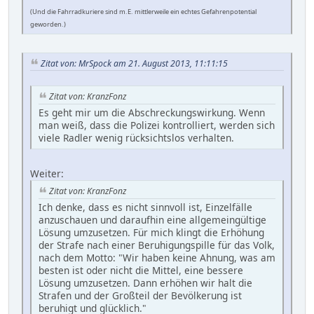
(Und die Fahrradkuriere sind m.E. mittlerweile ein echtes Gefahrenpotential
geworden.)
Zitat von: MrSpock am 21. August 2013, 11:11:15
Zitat von: KranzFonz
Es geht mir um die Abschreckungswirkung. Wenn
man weiß, dass die Polizei kontrolliert, werden sich
viele Radler wenig rücksichtslos verhalten.
Weiter:
Zitat von: KranzFonz
Ich denke, dass es nicht sinnvoll ist, Einzelfälle
anzuschauen und daraufhin eine allgemeingültige
Lösung umzusetzen. Für mich klingt die Erhöhung
der Strafe nach einer Beruhigungspille für das Volk,
nach dem Motto: "Wir haben keine Ahnung, was am
besten ist oder nicht die Mittel, eine bessere
Lösung umzusetzen. Dann erhöhen wir halt die
Strafen und der Großteil der Bevölkerung ist
beruhigt und glücklich."