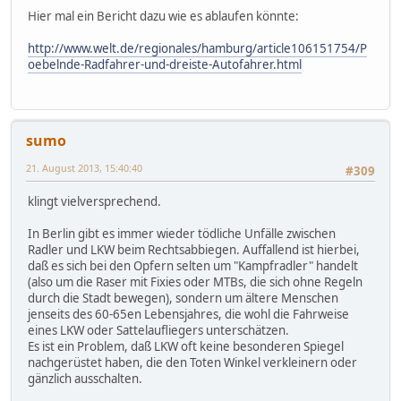
Hier mal ein Bericht dazu wie es ablaufen könnte:
http://www.welt.de/regionales/hamburg/article106151754/P
oebelnde-Radfahrer-und-dreiste-Autofahrer.html
sumo
21. August 2013, 15:40:40
#309
klingt vielversprechend.
In Berlin gibt es immer wieder tödliche Unfälle zwischen
Radler und LKW beim Rechtsabbiegen. Auffallend ist hierbei,
daß es sich bei den Opfern selten um "Kampfradler" handelt
(also um die Raser mit Fixies oder MTBs, die sich ohne Regeln
durch die Stadt bewegen), sondern um ältere Menschen
jenseits des 60-65en Lebensjahres, die wohl die Fahrweise
eines LKW oder Sattelaufliegers unterschätzen.
Es ist ein Problem, daß LKW oft keine besonderen Spiegel
nachgerüstet haben, die den Toten Winkel verkleinern oder
gänzlich ausschalten.