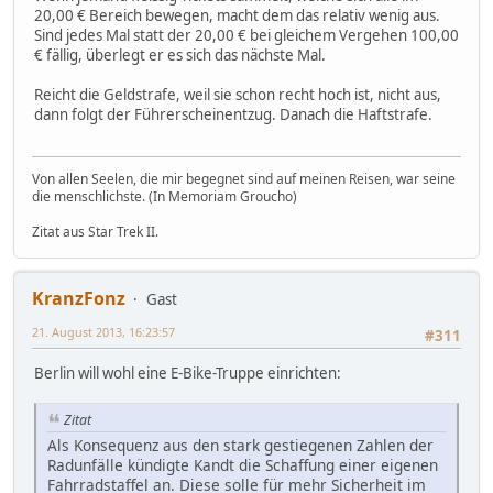
20,00 € Bereich bewegen, macht dem das relativ wenig aus.
Sind jedes Mal statt der 20,00 € bei gleichem Vergehen 100,00
€ fällig, überlegt er es sich das nächste Mal.
Reicht die Geldstrafe, weil sie schon recht hoch ist, nicht aus,
dann folgt der Führerscheinentzug. Danach die Haftstrafe.
Von allen Seelen, die mir begegnet sind auf meinen Reisen, war seine
die menschlichste. (In Memoriam Groucho)
Zitat aus Star Trek II.
KranzFonz
Gast
21. August 2013, 16:23:57
#311
Berlin will wohl eine E-Bike-Truppe einrichten:
Zitat
Als Konsequenz aus den stark gestiegenen Zahlen der
Radunfälle kündigte Kandt die Schaffung einer eigenen
Fahrradstaffel an. Diese solle für mehr Sicherheit im