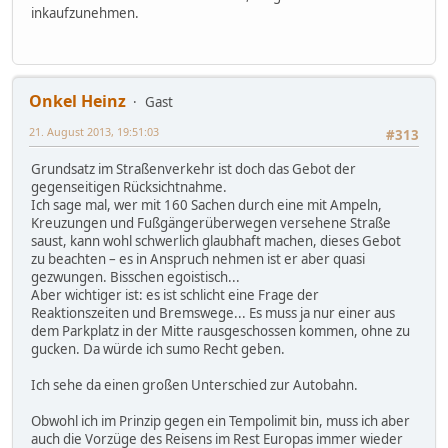
inkaufzunehmen.
Onkel Heinz
Gast
21. August 2013, 19:51:03
#313
Grundsatz im Straßenverkehr ist doch das Gebot der
gegenseitigen Rücksichtnahme.
Ich sage mal, wer mit 160 Sachen durch eine mit Ampeln,
Kreuzungen und Fußgängerüberwegen versehene Straße
saust, kann wohl schwerlich glaubhaft machen, dieses Gebot
zu beachten – es in Anspruch nehmen ist er aber quasi
gezwungen. Bisschen egoistisch...
Aber wichtiger ist: es ist schlicht eine Frage der
Reaktionszeiten und Bremswege... Es muss ja nur einer aus
dem Parkplatz in der Mitte rausgeschossen kommen, ohne zu
gucken. Da würde ich sumo Recht geben.
Ich sehe da einen großen Unterschied zur Autobahn.
Obwohl ich im Prinzip gegen ein Tempolimit bin, muss ich aber
auch die Vorzüge des Reisens im Rest Europas immer wieder