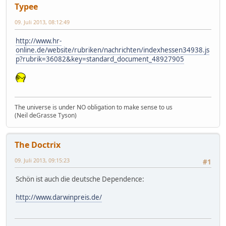
Typee
09. Juli 2013, 08:12:49
http://www.hr-
online.de/website/rubriken/nachrichten/indexhessen34938.js
p?rubrik=36082&key=standard_document_48927905
The universe is under NO obligation to make sense to us
(Neil deGrasse Tyson)
The Doctrix
09. Juli 2013, 09:15:23
#1
Schön ist auch die deutsche Dependence:
http://www.darwinpreis.de/