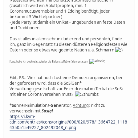
(zusätzlich wird ein Abluftpropfen, min. 1
Coronamucusvernebler und 1 Edding benötigt, jeder
bekommt 3 Wichtelpartner)
- Jede Party ist damit ein Unikat - ungebunden an feste Daten
und Traditionen
Das ist alles in allem sehr inkludierend und persönlich, finde
ich, ganz im Gegensatz zu diesen düsteren Religionsfesten wie
Ostern oder so etwas wie geeinte Nation u.ä. Schmarrn
[Ups, habe ich doch glatt wieder die Ballaststofftüte fallen gelassen
]
Edit, P.S.: Wer hat noch Lust eine Demo zu organisieren, bei
der gefordert wird, dass die SoSiGen*
Verwaltungsgesellschaft zur Feier dreimal im Tertial die SoSi
mit einer Corona versehen muss?
*
So
nnen-
Si
mulations-
Gen
erator,
Achtung
: nicht zu
verwechseln mit
Sosig!
https://i.kym-
cdn.com/entries/icons/original/000/020/978/13664722_1118
435051549227_802492048_n.png