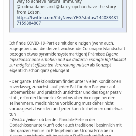
way to achieve natural immunity.
@rodmaldaner and @darcyropchan have the story
from Edson.
https://twitter.com/CityNewsYEG/status/144083481
7159884807
Ich finde COVID-19-Parties mit der einzigen (wenn auch,
zugegeben, auf die derzeit wachsende Coronapartylandschaft
bezogen etwas pyramidensystemartigen) Prämisse
Eigene
Infektionschance erhöhen und die dadurch erlangte Infektiosität
zur möglichst effizienten Verbreitung nutzen
als Konzept
eigentlich schon ganz gelungen!
- Der ganze Infektionskram findet unter vielen Konditionen
zuverlässig, zunächst - auf jeden Fall für den Partyverlauf! -
unbemerkbar und praktisch unsichtbar und das sogar passiv
statt, erfordert keinerlei Kenntnis über Virologie bei den
Teilnehmern, medizinische Vorbildung muss daher nicht
vorausgesetzt werden und jeder kann teilnehmen und etwas
tun
-
Wirklich
jeder
-
ob bei der Randale-Fete in der
Obdachlosenunterkunft oder auch traditionell besinnlich mit
der ganzen Familie im Pflegeheim bei Uroma Erna beim
Nasszellenwichteln mit benutzten Stofftaschentüchern