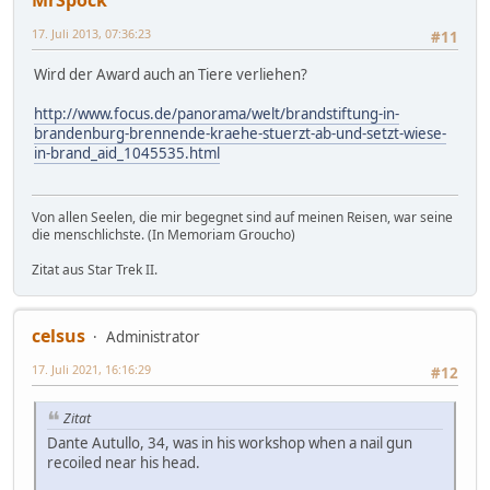
17. Juli 2013, 07:36:23
#11
Wird der Award auch an Tiere verliehen?
http://www.focus.de/panorama/welt/brandstiftung-in-
brandenburg-brennende-kraehe-stuerzt-ab-und-setzt-wiese-
in-brand_aid_1045535.html
Von allen Seelen, die mir begegnet sind auf meinen Reisen, war seine
die menschlichste. (In Memoriam Groucho)
Zitat aus Star Trek II.
celsus
Administrator
17. Juli 2021, 16:16:29
#12
Zitat
Dante Autullo, 34, was in his workshop when a nail gun
recoiled near his head.