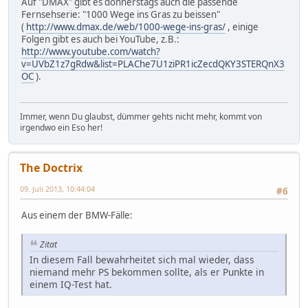
Auf "DMAX" gibt es donnerstags auch die passende
Fernsehserie: "1000 Wege ins Gras zu beissen"
(
http://www.dmax.de/web/1000-wege-ins-gras/
, einige
Folgen gibt es auch bei YouTube, z.B.:
http://www.youtube.com/watch?
v=UVbZ1z7gRdw&list=PLAChe7U1ziPR1icZecdQKY3STERQnX3
OC
).
Immer, wenn Du glaubst, dümmer gehts nicht mehr, kommt von
irgendwo ein Eso her!
The Doctrix
09. Juli 2013, 10:44:04
#6
Aus einem der BMW-Fälle:
Zitat
In diesem Fall bewahrheitet sich mal wieder, dass
niemand mehr PS bekommen sollte, als er Punkte in
einem IQ-Test hat.