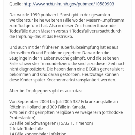
Quelle :
http://www.ncbi.nlm.nih.gov/pubmed/10589903
Das wurde 1999 publiziert. Sonst gibt in der gesamten
Weltliteratur keine weiteren Fälle wo der Masern- Impfstamm
zum Tod geführt hat. Also in dieser Zeit hunderttausende
Todesfälle durch Masern versus 1 Todesfall verursacht durch
die Impfung- das ist das Restrisiko.
Und auch mit der früheren Tuberkuloseimpfung hat es aus
demselben Grund Probleme gegeben: Da wurden die
Säuglinge in der 1.Lebenswoche geimpft. Und die seltenen
Fälle schwerster Immundefizienz die sind ja zu dieser Zeit noch
nicht diagnostiziert. Die haben dann eine BCGitis generalisiert
bekommen und sind daran gestorben. Heutzutage können
diese Kinder später Knochenmarkstransplantiert werden.
Aber bei Impfgegners gibt es auch das:
Von September 2004 bis Juli 2005 387 Erkrankungsfälle an
Röteln in Holland und 309 Fälle in Kanada.
97% bei nicht geimpften religiösen Verweigerern (orthodoxe
Protestanten)
32 Fälle bei Schwangeren (15/32 1.Trimenon)
2 fetale Todesfälle
14 Fälle kongenitaler Infektion