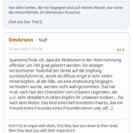
Von allen Seelen, die mir begegnet sind auf meinen Reisen, war seine
die menschlichste. (In Memoriam Groucho)
Zitat aus Star Trek II.
Omikronn
Staff
14. Juni 2013, 11:01:48
#14
Spannend finde ich, dass die Relationen in der Wahrnehmung
offenbar um 180 grad gekehrt werden. Ein einziger
verzeichneter Todesfall der direkt auf die Impfung
zurückzuführen ist, steckt als diffuse Angst in sehr vielen
Hinterköpfen, all die fälle, wo eine Ansteckung hingegen
verhindert wurde, werden nicht wahrgenommen. Das hat
m.M. nach fast den Charackter von Urbanen Legenden, die
u.U. sehr detailliert in vielen Köpfen ihr Unwesen treiben... (So
nach dem Motto: Das kind eines befreundeten Paares, das ein
Freund eines Freundes eines Freundes kennt usw, usf...)
Don't try to argue with idiots, first they tear you down to their level,
then they beat you with their experience.