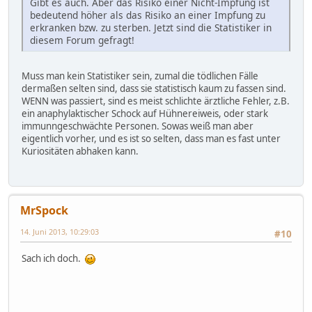
Gibt es auch. Aber das Risiko einer Nicht-Impfung ist
bedeutend höher als das Risiko an einer Impfung zu
erkranken bzw. zu sterben. Jetzt sind die Statistiker in
diesem Forum gefragt!
Muss man kein Statistiker sein, zumal die tödlichen Fälle
dermaßen selten sind, dass sie statistisch kaum zu fassen sind.
WENN was passiert, sind es meist schlichte ärztliche Fehler, z.B.
ein anaphylaktischer Schock auf Hühnereiweis, oder stark
immunngeschwächte Personen. Sowas weiß man aber
eigentlich vorher, und es ist so selten, dass man es fast unter
Kuriositäten abhaken kann.
MrSpock
14. Juni 2013, 10:29:03
#10
Sach ich doch.