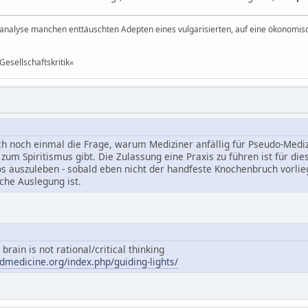
nalyse manchen enttäuschten Adepten eines vulgarisierten, auf eine ökonomisc
Gesellschaftskritik«
ch noch einmal die Frage, warum Mediziner anfällig für Pseudo-Medizi
zum Spiritismus gibt. Die Zulassung eine Praxis zu führen ist für die
auszuleben - sobald eben nicht der handfeste Knochenbruch vorlie
iche Auslegung ist.
brain is not rational/critical thinking
medicine.org/index.php/guiding-lights/