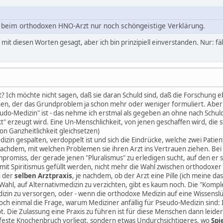
h beim orthodoxen HNO-Arzt nur noch schöngeistige Verklärung.
ht mit diesen Worten gesagt, aber ich bin prinzipiell einverstanden. Nur: fä
t? Ich möchte nicht sagen, daß sie daran Schuld sind, daß die Forschung eb
en, der das Grundproblem ja schon mehr oder weniger formuliert. Aber
seudo-Medizin" ist - das nehme ich erstmal als gegeben an ohne nach Sch
t" erzeugt wird. Eine Un-Menschlichkeit, von jenen geschaffen wird, die s
von Ganzheitlichkeit gleichsetzen)
edizin gespalten, verdoppelt ist und sich die Eindrücke, welche zwei Pat
achdem, mit welchen Problemen sie ihren Arzt ins Vertrauen ziehen. Be
promiss, der gerade jenen "Pluralismus" zu erledigen sucht, auf den er s
mit Spiritismus gefüllt werden, nicht mehr die Wahl zwischen orthodoxe
n der
selben Arztpraxis
, je nachdem, ob der Arzt eine Pille (ich meine da
Wahl, auf Alternativmedizin zu verzichten, gibt es kaum noch. Die "Komp
zin zu versorgen, oder - wenn die orthodoxe Medizin auf eine Wissenslück
och einmal die Frage, warum Mediziner anfällig für Pseudo-Medizin sind:
ibt. Die Zulassung eine Praxis zu führen ist für diese Menschen dann lei
dfeste Knochenbruch vorliegt, sondern etwas Undurchsichtigeres, wo
Spi