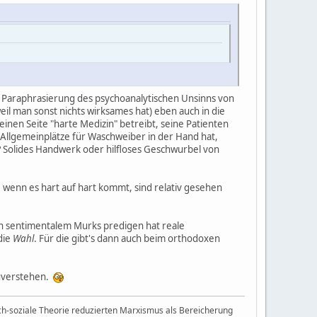
he Paraphrasierung des psychoanalytischen Unsinns von
l man sonst nichts wirksames hat) eben auch in die
einen Seite "harte Medizin" betreibt, seine Patienten
s Allgemeinplätze für Waschweiber in der Hand hat,
?
Solides Handwerk oder hilfloses Geschwurbel von
, wenn es hart auf hart kommt, sind relativ gesehen
 an sentimentalem Murks predigen hat reale
die
Wahl
. Für die gibt's dann auch beim orthodoxen
zuverstehen.
h-soziale Theorie reduzierten Marxismus als Bereicherung