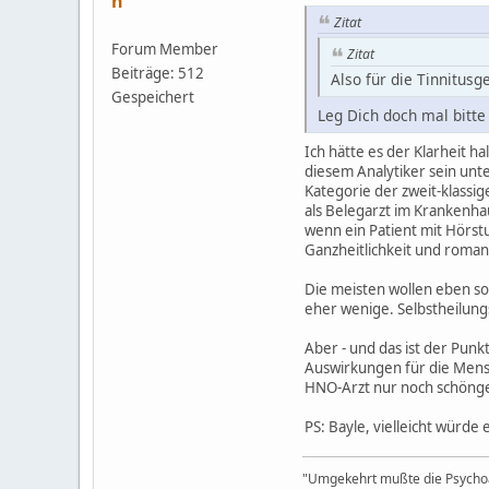
h
Zitat
Forum Member
Zitat
Beiträge: 512
Also für die Tinnitusg
Gespeichert
Leg Dich doch mal bitte 
Ich hätte es der Klarheit h
diesem Analytiker sein unt
Kategorie der zweit-klassig
als Belegarzt im Krankenhau
wenn ein Patient mit Hörst
Ganzheitlichkeit und roman
Die meisten wollen eben sol
eher wenige. Selbstheilungsk
Aber - und das ist der Pun
Auswirkungen für die Mensc
HNO-Arzt nur noch schönge
PS: Bayle, vielleicht würd
"Umgekehrt mußte die Psychoa