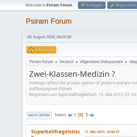
Welcome to
Psiram Forum
.
Einloggen
Registrieren
Psiram Forum
08. August 2026, 04:25:38
Übersicht
Psiram Forum
Deutsch
Allgemeine Diskussionen
Skep
►
►
►
Zwei-Klassen-Medizin ?
Postings reflect the private opinion of posters and are n
Auffassung von Psiram
Begonnen von Superkalifragilistisch, 10. Mai 2013, 07:34
1
3
Seiten
2
NACH UNTEN
Superkalifragilistisc
11. Mai 2013, 16:56:47