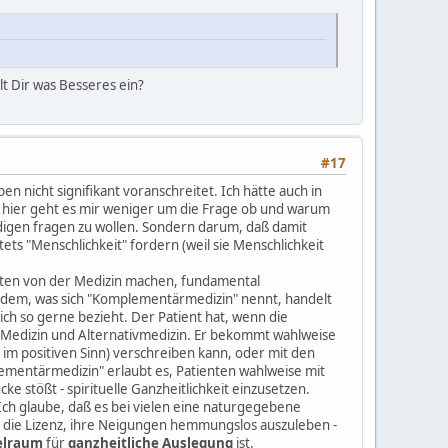
llt Dir was Besseres ein?
#17
en nicht signifikant voranschreitet. Ich hätte auch in
 hier geht es mir weniger um die Frage ob und warum
uldigen fragen zu wollen. Sondern darum, daß damit
tets "Menschlichkeit" fordern (weil sie Menschlichkeit
ienten von der Medizin machen, fundamental
i dem, was sich "Komplementärmedizin" nennt, handelt
ich so gerne bezieht. Der Patient hat, wenn die
r Medizin und Alternativmedizin. Er bekommt wahlweise
s im positiven Sinn) verschreiben kann, oder mit den
lementärmedizin" erlaubt es, Patienten wahlweise mit
e stößt - spirituelle Ganzheitlichkeit einzusetzen.
 Ich glaube, daß es bei vielen eine naturgegebene
der die Lizenz, ihre Neigungen hemmungslos auszuleben -
elraum
für
ganzheitliche Auslegung
ist.