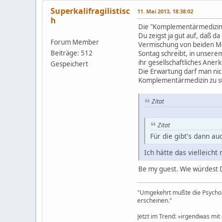
Superkalifragilistisc
11. Mai 2013, 18:38:02
h
Die "Komplementärmedizin" 
Du zeigst ja gut auf, daß da
Forum Member
Vermischung von beiden Med
Beiträge: 512
Sontag schreibt, in unserem
ihr gesellschaftliches Aner
Gespeichert
Die Erwartung darf man nich
Komplementärmedizin zu su
Zitat
Zitat
Für die gibt's dann a
Ich hätte das vielleicht
Be my guest. Wie würdest 
"Umgekehrt mußte die Psychoa
erscheinen."
Jetzt im Trend: »irgendwas mit 