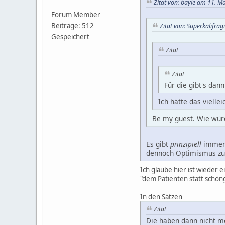
Zitat von: bayle am 11. M
Forum Member
Beiträge: 512
Zitat von: Superkalifrag
Gespeichert
Zitat
Zitat
Für die gibt's da
Ich hätte das vielle
Be my guest. Wie wür
Es gibt
prinzipiell
immer 
dennoch Optimismus zu 
Ich glaube hier ist wieder 
"dem Patienten statt schön
In den Sätzen
Zitat
Die haben dann nicht me