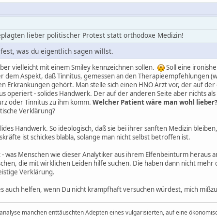
eplagten lieber politischer Protest statt orthodoxe Medizin!
fest, was du eigentlich sagen willst.
alber vielleicht mit einem Smiley kennzeichnen sollen.
Soll eine ironis
er dem Aspekt, daß Tinnitus, gemessen an den Therapieempfehlungen (wei
en Erkrankungen gehört. Man stelle sich einen HNO Arzt vor, der auf der 
s operiert - solides Handwerk. Der auf der anderen Seite aber nichts al
urz oder Tinnitus zu ihm komm.
Welcher Patient wäre man wohl lieber
tische Verklärung?
ides Handwerk. So ideologisch, daß sie bei ihrer sanften Medizin bleiben
räfte ist schickes blabla, solange man nicht selbst betroffen ist.
kt - was Menschen wie dieser Analytiker aus ihrem Elfenbeinturm heraus
hen, die mit wirklichen Leiden hilfe suchen. Die haben dann nicht mehr 
istige Verklärung.
e es auch helfen, wenn Du nicht krampfhaft versuchen würdest, mich miß
nalyse manchen enttäuschten Adepten eines vulgarisierten, auf eine ökonomisc