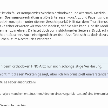
ist ein fauler Kompromiss zwischen orthodoxer und alternativ Medizin.
 ein
Spannungsverhältnis
ist (Die Interessen von Arzt und Patient sind 
izinkonzepten unter diesem Gesichtspunkt? Hilft das dem "Pluralismus"
 Zeitalter erwarten wir von der Medizin, daß sie alles kann. Und die Medi
kennen zu mehren. Da lastet doch von institutioneller Seite ein Druck auf
t enttäuschen. Auch ein eigentlich seriöser Arzt fühlt sich da doch dazu 
chen - zum Nachteil des Patienten.
uch beim orthodoxen HNO-Arzt nur noch schöngeistige Verklärung.
 nicht mit diesen Worten gesagt, aber ich bin prinzipiell einverstanden
Du es lieber ausdrücken?
nalyse manchen enttäuschten Adepten eines vulgarisierten, auf eine ökonomisc
Gesellschaftskritik«