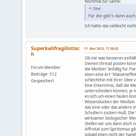
Nochmal zur Sache:
Zitat
Für die gibt's dann auc
Ich hätte das vielleicht nic
Superkalifragilistisc
11. Mai 2013, 17:38:02
h
Ob mir was besseres einfäll
Deinen thread posten könn
Forum Member
die Medizin "anfällig für P
Beiträge: 512
eben eine Art "Klasseneffek
schlechthin mit ihrer Idee 
Gespeichert
Eine Erkenntnis, daß die M
unterscheiden können, je n
es sich um einen faulen Kom
Wissenslücken der Medizin 
das eine oder das andere i
Schultern zucken muß. Die 
wirksamer biologischer Medi
Stellen wir uns dann doch n
Affinität zum Spiritismus g
sobald eben nicht der han