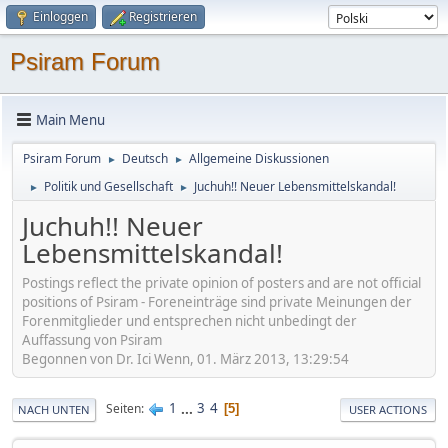
Einloggen
Registrieren
Psiram Forum
Main Menu
Psiram Forum
Deutsch
Allgemeine Diskussionen
►
►
Politik und Gesellschaft
Juchuh!! Neuer Lebensmittelskandal!
►
►
Juchuh!! Neuer
Lebensmittelskandal!
Postings reflect the private opinion of posters and are not official
positions of Psiram - Foreneinträge sind private Meinungen der
Forenmitglieder und entsprechen nicht unbedingt der
Auffassung von Psiram
Begonnen von Dr. Ici Wenn, 01. März 2013, 13:29:54
1
...
3
4
Seiten
5
NACH UNTEN
USER ACTIONS