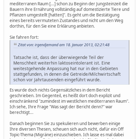
mediterranen Raum [...] schon zu Beginn der Jungsteinzeit die
Bauern ihre Ernährung vollständig auf domestizierte Tiere und
Pflanzen umgestellt [hatten]". Es geht um die Bestätigung
eines bereits vermuteten Zustandes und nicht um den Weg
dorthin, für den Sie eine Erklärung anbieten.
Sie fahren fort:
Zitat von: irgendjemand am 18. Januar 2013, 02:21:48
Tatsache ist, dass der überwiegende Teil der
Menschheit weiterhin laktoseintolerant ist. Eine
weitestgehende Anpassung hat nur in den Gebieten
stattgefunden, in denen die Getreide/Milchwirtschaft
schon vor Jahrtausenden eingeführt wurde.
Es wurde doch nichts Gegensätzliches in dem Bericht
geschrieben. Im Gegenteil, es heißt dort doch explizit und
einschränkend "zumindest im westlichen mediterranen Raum".
Ich sehe, Ihre Frage "Was sagt der Bericht denn?" war
berechtigt...
Danach beginnen Sie zu spekulieren und bewerben einige
Ihre diversen Thesen, scheuen sich auch nicht, dafür ein Off
Topic-Thema (Migräne) einzuschieben. Ich lasse es mal dabei