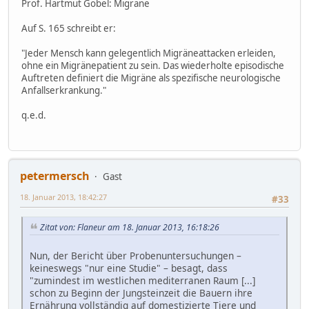
Prof. Hartmut Göbel: Migräne
Auf S. 165 schreibt er:
"Jeder Mensch kann gelegentlich Migräneattacken erleiden,
ohne ein Migränepatient zu sein. Das wiederholte episodische
Auftreten definiert die Migräne als spezifische neurologische
Anfallserkrankung."
q.e.d.
petermersch
Gast
18. Januar 2013, 18:42:27
#33
Zitat von: Flaneur am 18. Januar 2013, 16:18:26
Nun, der Bericht über Probenuntersuchungen –
keineswegs "nur eine Studie" – besagt, dass
"zumindest im westlichen mediterranen Raum [...]
schon zu Beginn der Jungsteinzeit die Bauern ihre
Ernährung vollständig auf domestizierte Tiere und