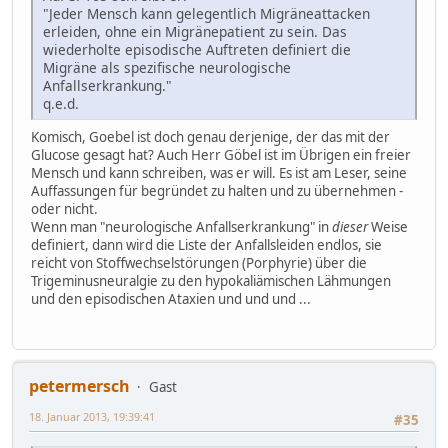
"Jeder Mensch kann gelegentlich Migräneattacken
erleiden, ohne ein Migränepatient zu sein. Das
wiederholte episodische Auftreten definiert die
Migräne als spezifische neurologische
Anfallserkrankung."
q.e.d.
Komisch, Goebel ist doch genau derjenige, der das mit der
Glucose gesagt hat? Auch Herr Göbel ist im Übrigen ein freier
Mensch und kann schreiben, was er will. Es ist am Leser, seine
Auffassungen für begründet zu halten und zu übernehmen -
oder nicht.
Wenn man "neurologische Anfallserkrankung" in
dieser
Weise
definiert, dann wird die Liste der Anfallsleiden endlos, sie
reicht von Stoffwechselstörungen (Porphyrie) über die
Trigeminusneuralgie zu den hypokaliämischen Lähmungen
und den episodischen Ataxien und und und ...
petermersch
Gast
18. Januar 2013, 19:39:41
#35