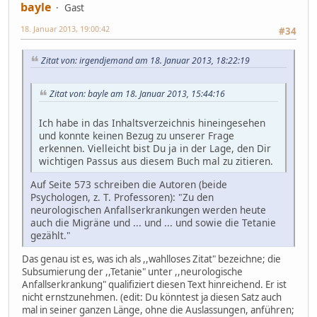
bayle
Gast
18. Januar 2013, 19:00:42
#34
Zitat von: irgendjemand am 18. Januar 2013, 18:22:19
Zitat von: bayle am 18. Januar 2013, 15:44:16
Ich habe in das Inhaltsverzeichnis hineingesehen
und konnte keinen Bezug zu unserer Frage
erkennen. Vielleicht bist Du ja in der Lage, den Dir
wichtigen Passus aus diesem Buch mal zu zitieren.
Auf Seite 573 schreiben die Autoren (beide
Psychologen, z. T. Professoren): "Zu den
neurologischen Anfallserkrankungen werden heute
auch die Migräne und ... und ... und sowie die Tetanie
gezählt."
Das genau ist es, was ich als ,,wahlloses Zitat" bezeichne; die
Subsumierung der ,,Tetanie" unter ,,neurologische
Anfallserkrankung" qualifiziert diesen Text hinreichend. Er ist
nicht ernstzunehmen. (edit: Du könntest ja diesen Satz auch
mal in seiner ganzen Länge, ohne die Auslassungen, anführen;