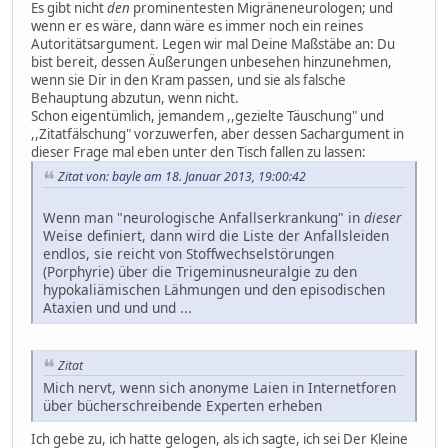
Es gibt nicht
den
prominentesten Migräneneurologen; und
wenn er es wäre, dann wäre es immer noch ein reines
Autoritätsargument. Legen wir mal Deine Maßstäbe an: Du
bist bereit, dessen Äußerungen unbesehen hinzunehmen,
wenn sie Dir in den Kram passen, und sie als falsche
Behauptung abzutun, wenn nicht.
Schon eigentümlich, jemandem ,,gezielte Täuschung" und
,,Zitatfälschung" vorzuwerfen, aber dessen Sachargument in
dieser Frage mal eben unter den Tisch fallen zu lassen:
Zitat von: bayle am 18. Januar 2013, 19:00:42
Wenn man "neurologische Anfallserkrankung" in
dieser
Weise definiert, dann wird die Liste der Anfallsleiden
endlos, sie reicht von Stoffwechselstörungen
(Porphyrie) über die Trigeminusneuralgie zu den
hypokaliämischen Lähmungen und den episodischen
Ataxien und und und ...
Zitat
Mich nervt, wenn sich anonyme Laien in Internetforen
über bücherschreibende Experten erheben
Ich gebe zu, ich hatte gelogen, als ich sagte, ich sei Der Kleine