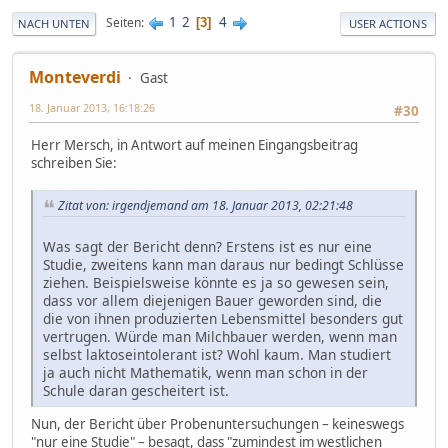
1
2
4
Seiten
3
NACH UNTEN
USER ACTIONS
Monteverdi
Gast
18. Januar 2013, 16:18:26
#30
Herr Mersch, in Antwort auf meinen Eingangsbeitrag
schreiben Sie:
Zitat von: irgendjemand am 18. Januar 2013, 02:21:48
Was sagt der Bericht denn? Erstens ist es nur eine
Studie, zweitens kann man daraus nur bedingt Schlüsse
ziehen. Beispielsweise könnte es ja so gewesen sein,
dass vor allem diejenigen Bauer geworden sind, die
die von ihnen produzierten Lebensmittel besonders gut
vertrugen. Würde man Milchbauer werden, wenn man
selbst laktoseintolerant ist? Wohl kaum. Man studiert
ja auch nicht Mathematik, wenn man schon in der
Schule daran gescheitert ist.
Nun, der Bericht über Probenuntersuchungen – keineswegs
"nur eine Studie" – besagt, dass "zumindest im westlichen