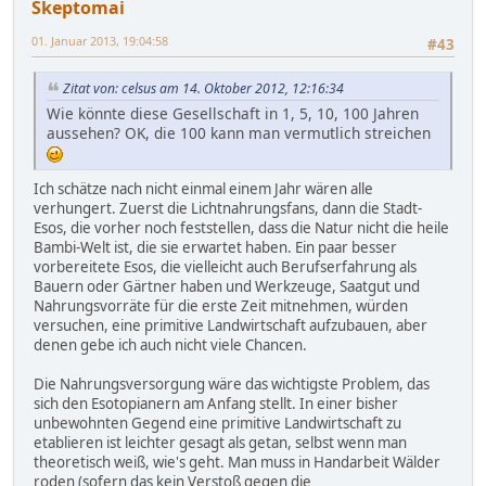
Skeptomai
01. Januar 2013, 19:04:58
#43
Zitat von: celsus am 14. Oktober 2012, 12:16:34
Wie könnte diese Gesellschaft in 1, 5, 10, 100 Jahren
aussehen? OK, die 100 kann man vermutlich streichen
Ich schätze nach nicht einmal einem Jahr wären alle
verhungert. Zuerst die Lichtnahrungsfans, dann die Stadt-
Esos, die vorher noch feststellen, dass die Natur nicht die heile
Bambi-Welt ist, die sie erwartet haben. Ein paar besser
vorbereitete Esos, die vielleicht auch Berufserfahrung als
Bauern oder Gärtner haben und Werkzeuge, Saatgut und
Nahrungsvorräte für die erste Zeit mitnehmen, würden
versuchen, eine primitive Landwirtschaft aufzubauen, aber
denen gebe ich auch nicht viele Chancen.
Die Nahrungsversorgung wäre das wichtigste Problem, das
sich den Esotopianern am Anfang stellt. In einer bisher
unbewohnten Gegend eine primitive Landwirtschaft zu
etablieren ist leichter gesagt als getan, selbst wenn man
theoretisch weiß, wie's geht. Man muss in Handarbeit Wälder
roden (sofern das kein Verstoß gegen die