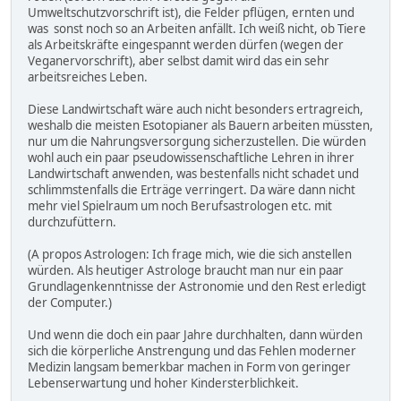
Umweltschutzvorschrift ist), die Felder pflügen, ernten und
was sonst noch so an Arbeiten anfällt. Ich weiß nicht, ob Tiere
als Arbeitskräfte eingespannt werden dürfen (wegen der
Veganervorschrift), aber selbst damit wird das ein sehr
arbeitsreiches Leben.
Diese Landwirtschaft wäre auch nicht besonders ertragreich,
weshalb die meisten Esotopianer als Bauern arbeiten müssten,
nur um die Nahrungsversorgung sicherzustellen. Die würden
wohl auch ein paar pseudowissenschaftliche Lehren in ihrer
Landwirtschaft anwenden, was bestenfalls nicht schadet und
schlimmstenfalls die Erträge verringert. Da wäre dann nicht
mehr viel Spielraum um noch Berufsastrologen etc. mit
durchzufüttern.
(A propos Astrologen: Ich frage mich, wie die sich anstellen
würden. Als heutiger Astrologe braucht man nur ein paar
Grundlagenkenntnisse der Astronomie und den Rest erledigt
der Computer.)
Und wenn die doch ein paar Jahre durchhalten, dann würden
sich die körperliche Anstrengung und das Fehlen moderner
Medizin langsam bemerkbar machen in Form von geringer
Lebenserwartung und hoher Kindersterblichkeit.