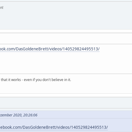
n!
book.com/DasGoldeneBrett/videos/140529824495513/
hat it works - even if you don't believe in it.
Dezember 2020, 20:26:06
acebook.com/DasGoldeneBrett/videos/140529824495513/