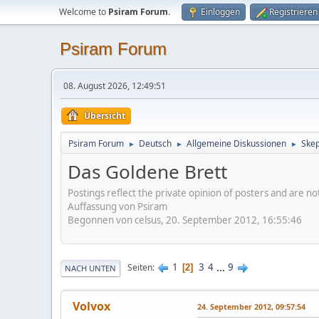
Welcome to
Psiram Forum
.
Einloggen
Registrieren
Psiram Forum
08. August 2026, 12:49:51
Übersicht
Psiram Forum
Deutsch
Allgemeine Diskussionen
Skep
►
►
►
Das Goldene Brett
Postings reflect the private opinion of posters and are n
Auffassung von Psiram
Begonnen von celsus, 20. September 2012, 16:55:46
1
3
4
...
9
Seiten
2
NACH UNTEN
Volvox
24. September 2012, 09:57:54