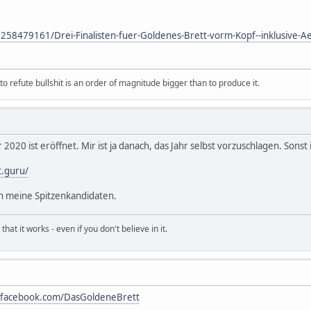
0258479161/Drei-Finalisten-fuer-Goldenes-Brett-vorm-Kopf--inklusive-
 refute bullshit is an order of magnitude bigger than to produce it.
020 ist eröffnet. Mir ist ja danach, das Jahr selbst vorzuschlagen. Sonst 
t.guru/
n meine Spitzenkandidaten.
hat it works - even if you don't believe in it.
//facebook.com/DasGoldeneBrett