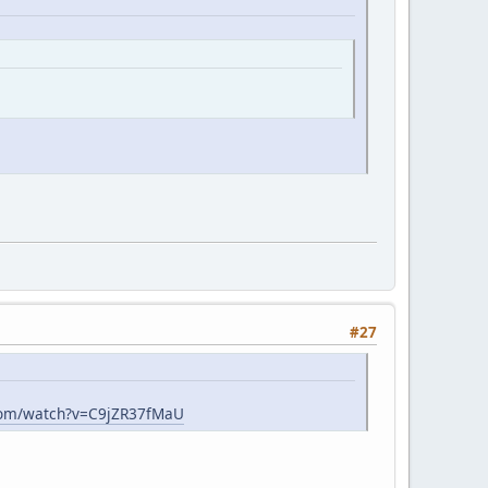
#27
com/watch?v=C9jZR37fMaU