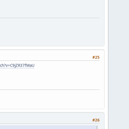
#25
tch?v=C9jZR37fMaU
#26