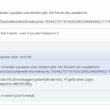
ander-Laudatio vom letzten Jahr mit Psiram als Laudatorin:
m/DasGoldeneBrett/videos/vb.195442737167426/2685246004902117/?
hat it works - even if you don't believe in it.
Dezember 2020, 18:57:09
e Grander-Laudatio vom letzten Jahr mit Psiram als Laudatorin:
com/DasGoldeneBrett/videos/vb.195442737167426/268524600490211
ei FB sich einloggen (jedenfalls bei mir). YT geht ohne Login:
watch?v=MlS79f-hlPg
im Kelch! (Josef Schwejk)