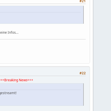
#21
eine Infos...
#22
aking News+++
gestreamt!