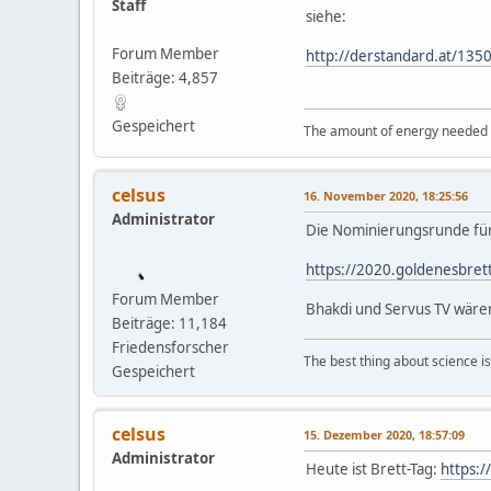
Staff
siehe:
Forum Member
http://derstandard.at/135
Beiträge: 4,857
Gespeichert
The amount of energy needed to
celsus
16. November 2020, 18:25:56
Administrator
Die Nominierungsrunde für 2
https://2020.goldenesbret
Forum Member
Bhakdi und Servus TV wäre
Beiträge: 11,184
Friedensforscher
The best thing about science is t
Gespeichert
celsus
15. Dezember 2020, 18:57:09
Administrator
Heute ist Brett-Tag:
https: