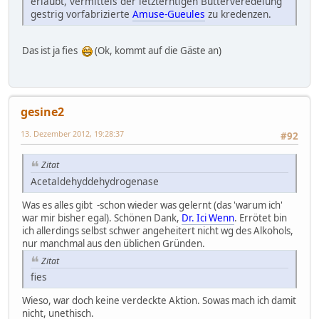
erlaubt, vermittels der letzterntigen Butterveredelung
gestrig vorfabrizierte
Amuse-Gueules
zu kredenzen.
Das ist ja fies
(Ok, kommt auf die Gäste an)
gesine2
13. Dezember 2012, 19:28:37
#92
Zitat
Acetaldehyddehydrogenase
Was es alles gibt -schon wieder was gelernt (das 'warum ich'
war mir bisher egal). Schönen Dank,
Dr. Ici Wenn
. Errötet bin
ich allerdings selbst schwer angeheitert nicht wg des Alkohols,
nur manchmal aus den üblichen Gründen.
Zitat
fies
Wieso, war doch keine verdeckte Aktion. Sowas mach ich damit
nicht, unethisch.