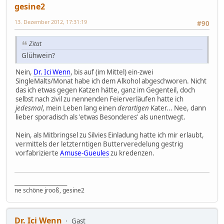
gesine2
13. Dezember 2012, 17:31:19
#90
Zitat
Glühwein?
Nein,
Dr. Ici Wenn
, bis auf (im Mittel) ein-zwei
SingleMalts/Monat habe ich dem Alkohol abgeschworen. Nicht
das ich etwas gegen Katzen hätte, ganz im Gegenteil, doch
selbst nach zivil zu nennenden Feierverläufen hatte ich
jedesmal
, mein Leben lang einen
derartigen
Kater... Nee, dann
lieber sporadisch als 'etwas Besonderes' als unentwegt.
Nein, als Mitbringsel zu Silvies Einladung hatte ich mir erlaubt,
vermittels der letzterntigen Butterveredelung gestrig
vorfabrizierte
Amuse-Gueules
zu kredenzen.
_____________________
ne schöne jrooß, gesine2
Dr. Ici Wenn
Gast