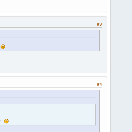
#3
t
#4
tet