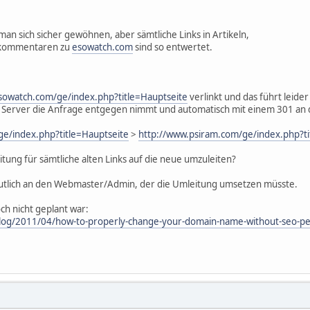
 sich sicher gewöhnen, aber sämtliche Links in Artikeln,
gkommentaren zu
esowatch.com
sind so entwertet.
sowatch.com/ge/index.php?title=Hauptseite
verlinkt und das führt leider 
 Server die Anfrage entgegen nimmt und automatisch mit einem 301 an d
e/index.php?title=Hauptseite
>
http://www.psiram.com/ge/index.php?ti
eitung für sämtliche alten Links auf die neue umzuleiten?
rmutlich an den Webmaster/Admin, der die Umleitung umsetzen müsste.
noch nicht geplant war:
log/2011/04/how-to-properly-change-your-domain-name-without-seo-pe