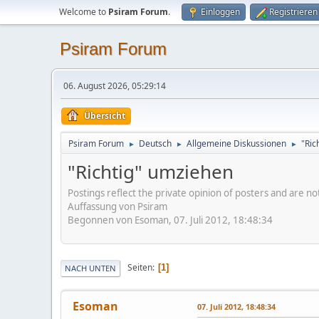
Welcome to
Psiram Forum
.
Einloggen
Registrieren
Psiram Forum
06. August 2026, 05:29:14
Übersicht
Psiram Forum
Deutsch
Allgemeine Diskussionen
"Ric
►
►
►
"Richtig" umziehen
Postings reflect the private opinion of posters and are n
Auffassung von Psiram
Begonnen von Esoman, 07. Juli 2012, 18:48:34
Seiten
1
NACH UNTEN
Esoman
07. Juli 2012, 18:48:34