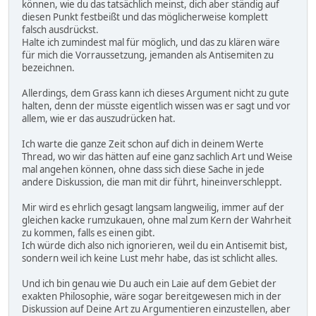
können, wie du das tatsächlich meinst, dich aber ständig auf
diesen Punkt festbeißt und das möglicherweise komplett
falsch ausdrückst.
Halte ich zumindest mal für möglich, und das zu klären wäre
für mich die Vorraussetzung, jemanden als Antisemiten zu
bezeichnen.
Allerdings, dem Grass kann ich dieses Argument nicht zu gute
halten, denn der müsste eigentlich wissen was er sagt und vor
allem, wie er das auszudrücken hat.
Ich warte die ganze Zeit schon auf dich in deinem Werte
Thread, wo wir das hätten auf eine ganz sachlich Art und Weise
mal angehen können, ohne dass sich diese Sache in jede
andere Diskussion, die man mit dir führt, hineinverschleppt.
Mir wird es ehrlich gesagt langsam langweilig, immer auf der
gleichen kacke rumzukauen, ohne mal zum Kern der Wahrheit
zu kommen, falls es einen gibt.
Ich würde dich also nich ignorieren, weil du ein Antisemit bist,
sondern weil ich keine Lust mehr habe, das ist schlicht alles.
Und ich bin genau wie Du auch ein Laie auf dem Gebiet der
exakten Philosophie, wäre sogar bereitgewesen mich in der
Diskussion auf Deine Art zu Argumentieren einzustellen, aber