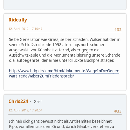
Ridcully
12. April 2012, 17:10:47
#32
Selbe Generation wie Grass, selber Schaden. Walser hat den in
seiner Schlußstrichrede 1998 allerdings noch schöner
ausgewalzt, vor Kühnheit zitternd, als er gegen die
Ausschwitzkeule und die Monumentalisierung unsere Schande
o.ä. aufbegehrte, der arme unterdrückte Buchpreisträger.
http://www.hdg.de/lemo/html/dokumente/WegeInDieGegen
wart_redeWalserZumFriedenspreis/
Chris224
Gast
12. April 2012, 17:20:54
#33
Ich hab dich ganz bewust nicht als Antisemiten bezeichnet
Pipo, vor allem aus dem Grund, da ich Glaube verstehen zu