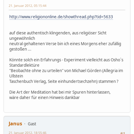
21. Januar 2012, 05:15:44
http://www.religiononline.de/showthread.php?tid=5633
auf diese authentisch klingenden, aus religiöser Sicht
ungewöhnlich
neutral gehaltenen Verse bin ich eines Morgens eher zufällig
gestoßen ...
Könnte solch ein Erfahrungs - Experiment vielleicht aus Osho`s
Standardlektüre
"Beobachte ohne zu urteilen" von Michael Görden (Allegria im
Ullstein
Taschenbuch Verlag, Seite einhundertsechzehn) stammen ?
Die Art der Meditation hat bei mir Spuren hinterlassen,
wäre daher für einen Hinweis dankbar
Janus
Gast
21. Januar 2012, 18:55:46
#1