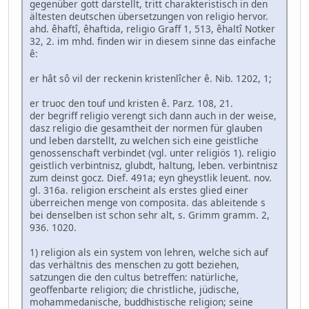
gegenüber gott darstellt, tritt charakteristisch in den
ältesten deutschen übersetzungen von religio hervor.
ahd. êhaftî, êhaftida, religio Graff 1, 513, êhaltî Notker
32, 2. im mhd. finden wir in diesem sinne das einfache
ê:
er hât sô vil der reckenin kristenlîcher ê. Nib. 1202, 1;
er truoc den touf und kristen ê. Parz. 108, 21.
der begriff religio verengt sich dann auch in der weise,
dasz religio die gesamtheit der normen für glauben
und leben darstellt, zu welchen sich eine geistliche
genossenschaft verbindet (vgl. unter religiös 1). religio
geistlich verbintnisz, glubdt, haltung, leben. verbintnisz
zum deinst gocz. Dief. 491a; eyn gheystlik leuent. nov.
gl. 316a. religion erscheint als erstes glied einer
überreichen menge von composita. das ableitende s
bei denselben ist schon sehr alt, s. Grimm gramm. 2,
936. 1020.
1) religion als ein system von lehren, welche sich auf
das verhältnis des menschen zu gott beziehen,
satzungen die den cultus betreffen: natürliche,
geoffenbarte religion; die christliche, jüdische,
mohammedanische, buddhistische religion; seine