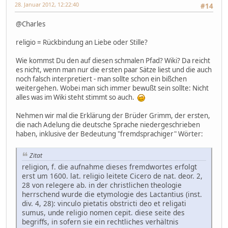
28. Januar 2012, 12:22:40
#14
@Charles
religio = Rückbindung an Liebe oder Stille?
Wie kommst Du den auf diesen schmalen Pfad? Wiki? Da reicht
es nicht, wenn man nur die ersten paar Sätze liest und die auch
noch falsch interpretiert - man sollte schon ein bißchen
weitergehen. Wobei man sich immer bewußt sein sollte: Nicht
alles was im Wiki steht stimmt so auch.
Nehmen wir mal die Erklärung der Brüder Grimm, der ersten,
die nach Adelung die deutsche Sprache niedergeschrieben
haben, inklusive der Bedeutung "fremdsprachiger" Wörter:
Zitat
religion, f. die aufnahme dieses fremdwortes erfolgt
erst um 1600. lat. religio leitete Cicero de nat. deor. 2,
28 von relegere ab. in der christlichen theologie
herrschend wurde die etymologie des Lactantius (inst.
div. 4, 28): vinculo pietatis obstricti deo et religati
sumus, unde religio nomen cepit. diese seite des
begriffs, in sofern sie ein rechtliches verhältnis