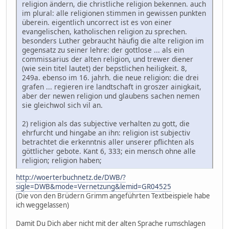
religion ändern, die christliche religion bekennen. auch
im plural: alle religionen stimmen in gewissen punkten
überein. eigentlich uncorrect ist es von einer
evangelischen, katholischen religion zu sprechen.
besonders Luther gebraucht häufig die alte religion im
gegensatz zu seiner lehre: der gottlose ... als ein
commissarius der alten religion, und trewer diener
(wie sein titel lautet) der bepstlichen heiligkeit. 8,
249a. ebenso im 16. jahrh. die neue religion: die drei
grafen ... regieren ire landtschaft in groszer ainigkait,
aber der newen religion und glaubens sachen nemen
sie gleichwol sich vil an.
2) religion als das subjective verhalten zu gott, die
ehrfurcht und hingabe an ihn: religion ist subjectiv
betrachtet die erkenntnis aller unserer pflichten als
göttlicher gebote. Kant 6, 333; ein mensch ohne alle
religion; religion haben;
http://woerterbuchnetz.de/DWB/?
sigle=DWB&mode=Vernetzung&lemid=GR04525
(Die von den Brüdern Grimm angeführten Textbeispiele habe
ich weggelassen)
Damit Du Dich aber nicht mit der alten Sprache rumschlagen