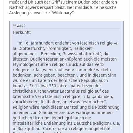
mußt und Dir auch der Griff zu einem Duden oder anderen
Nachschlagwerk erspart bleibt, hier mal das für eine solche
Auslegung sinnvollere "Wikitonary":
Zitat
Herkunft:
im 16. Jahrhundert entlehnt von lateinisch religio →
la ,,Gottesfurcht, Frömmigkeit, Heiligkeit",
allgemeiner: ,,Bedenken, Gewissenhaftigkeit"; die
ältesten Quellen (daran anknüpfend auch die meisten
Etymologen) führen religio zurück auf das Verb
relegere → la ,,wiederauflesen/-sammeln/-wickeln,
bedenken, acht geben, beachten", und in diesem Sinn
wurde es im Latein der Römischen Republik auch
benutzt. Erst etwa 350 Jahre später bezog der
christliche Kirchenvater Lactantius religio auf das
lateinische Verb lateinisch religare → la ,,anbinden,
zurückbinden, festhalten, an etwas festmachen".
Religion wäre nach dieser Darstellung die Rückbindung
an einen von Gläubigen an- bzw. wahrgenommenen
göttlichen Urgrund. Jedoch griff auch die
mittelalterliche Entlehnung ins Deutsche (Religion), u.a.
in Rückgriff auf Cicero, die an relegere angelehnte