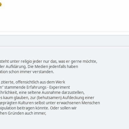
teht unter religio jeder nur das, was er gerne möchte,
er Aufklärung. Die Medien jedenfalls haben
tion schon immer verstanden.
 zitierte, offensichtlich aus dem Werk
en" stammende Erfahrungs - Experiment
hrlichkeit, eine seltene Ausnahme darzustellen,
 es kaum glauben, zur (behutsamen) Aufdeckung einer
h geprägten Kulturen selbst unter erwachsenen Menschen
ipulation beitragen könnte. Oder sollen wir
elchen Gründen auch immer,