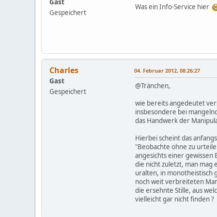
Gast
Was ein Info-Service hier
Gespeichert
Charles
04. Februar 2012, 08:26:27
Gast
@Tränchen,
Gespeichert
wie bereits angedeutet vers
insbesondere bei mangelnd
das Handwerk der Manipula
Hierbei scheint das anfangs
"Beobachte ohne zu urteil
angesichts einer gewissen E
die nicht zuletzt, man mag
uralten, in monotheistisc
noch weit verbreiteten Man
die ersehnte Stille, aus w
vielleicht gar nicht finden ?