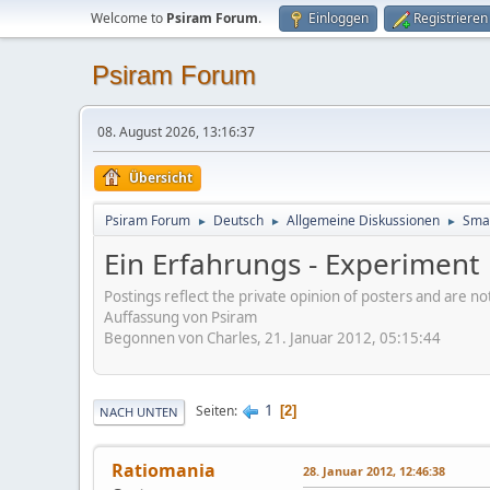
Welcome to
Psiram Forum
.
Einloggen
Registrieren
Psiram Forum
08. August 2026, 13:16:37
Übersicht
Psiram Forum
Deutsch
Allgemeine Diskussionen
Smal
►
►
►
Ein Erfahrungs - Experiment
Postings reflect the private opinion of posters and are n
Auffassung von Psiram
Begonnen von Charles, 21. Januar 2012, 05:15:44
1
Seiten
2
NACH UNTEN
Ratiomania
28. Januar 2012, 12:46:38