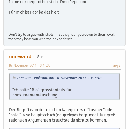
In meiner gegend heisst das Ding Peperoni...
Für mich ist Paprika das hier:
Don't try to argue with idiots, first they tear you down to their level,
then they beat you with their experience.
rincewind
Gast
16. November 2011, 13:41:35
#17
Zitat von: Omikronn am 16. November 2011, 13:18:43
Ich halte "Bio" grösstenteils für
Konsumententäuschung:
Der Begriff ist in der gleichen Kategorie wie "koscher" oder
"hallal". Also hauptsächlich (neu)religiös begründet. Mit groß
rationalen Argumenten brauchste da nicht zu kommen.