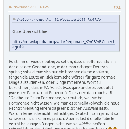
16. November 2011, 16:15:59
#24
Zitat von: rincewind am 16. November 2011, 13:41:35
Gute Übersicht hier:
http://de.wikipedia.org/wiki/Regionale_K%C3%BCchenb
egriffe
Es ist immer wieder putzig zu sehen, dass ich offensichtlich in
der einzigen Gegend lebe, in der man richtiges Deutsch
spricht; sobald man sich nur ein bisschen davon entfernt,
fangen die Leute an, sich komische Wörter für ganz normale
Dinge auszudenken, oder Dinge mit einem, Wort zu
bezeichnen, dass in
Wahrheit
etwas ganz anderes bedeutet
(wie eben Paprika und Peperoni). Die sagen dann auch z. B.
"Geldbeutel" zum Portmonee, vermutlich, weil sie bei
Portmonee nicht wissen, wie man es schreibt (obwohl die neue
Rechtschreibung einem da ja ein bisschen Auswahl lässt).
Warum lernen die nicht mal richtiges Deutsch, kann ja nicht so
schwer sein, ich kann es ja auch. Aber selbst die tolle Tabelle
verrät bei einigen Dingen nicht, wie sie
wirklich
heißen.
Schrecklich ist das! *duck und weg* (Nicht hauen, bitte!)