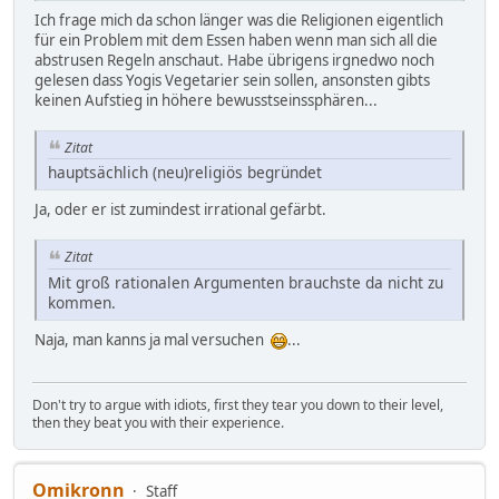
Ich frage mich da schon länger was die Religionen eigentlich
für ein Problem mit dem Essen haben wenn man sich all die
abstrusen Regeln anschaut. Habe übrigens irgnedwo noch
gelesen dass Yogis Vegetarier sein sollen, ansonsten gibts
keinen Aufstieg in höhere bewusstseinssphären...
Zitat
hauptsächlich (neu)religiös begründet
Ja, oder er ist zumindest irrational gefärbt.
Zitat
Mit groß rationalen Argumenten brauchste da nicht zu
kommen.
Naja, man kanns ja mal versuchen
...
Don't try to argue with idiots, first they tear you down to their level,
then they beat you with their experience.
Omikronn
Staff