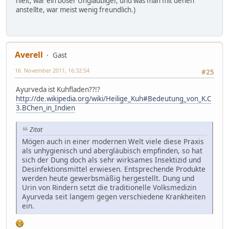
hielt, war ein böser Ungläubiger, und was man mit denen
anstellte, war meist wenig freundlich.)
Averell
Gast
16. November 2011, 16:32:54
#25
Ayurveda ist Kuhfladen??!?
http://de.wikipedia.org/wiki/Heilige_Kuh#Bedeutung_von_K.C
3.BChen_in_Indien
Zitat
Mögen auch in einer modernen Welt viele diese Praxis
als unhygienisch und abergläubisch empfinden, so hat
sich der Dung doch als sehr wirksames Insektizid und
Desinfektionsmittel erwiesen. Entsprechende Produkte
werden heute gewerbsmäßig hergestellt. Dung und
Urin von Rindern setzt die traditionelle Volksmedizin
Ayurveda seit langem gegen verschiedene Krankheiten
ein.