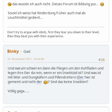
das wusste ich auch nicht. Dieses Forum ist Bildung pur...
Soviel ich weiss hat Rinderdung früher auch mal als
Leuchtmittel gedient...
Don't try to argue with idiots, first they tear you down to their level,
then they beat you with their experience.
Binky
Gast
16. November 2011, 16:42:08
#28
Und warum schwirren dann die Fliegen um den Kuhfladen und
legen ihre Eier da rein, wenn er ein Insektizid ist? Und was ist
mit Mist- und Dungkäfern und Pillendrehern (
Der
hier ist
gemeint und nicht
der
)? Sind das keine Insekten?
Völlig gaga.....