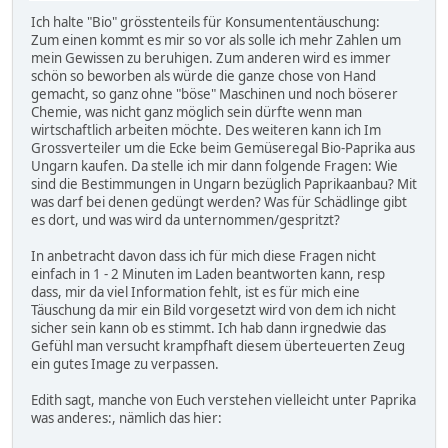
Ich halte "Bio" grösstenteils für Konsumententäuschung:
Zum einen kommt es mir so vor als solle ich mehr Zahlen um
mein Gewissen zu beruhigen. Zum anderen wird es immer
schön so beworben als würde die ganze chose von Hand
gemacht, so ganz ohne "böse" Maschinen und noch böserer
Chemie, was nicht ganz möglich sein dürfte wenn man
wirtschaftlich arbeiten möchte. Des weiteren kann ich Im
Grossverteiler um die Ecke beim Gemüseregal Bio-Paprika aus
Ungarn kaufen. Da stelle ich mir dann folgende Fragen: Wie
sind die Bestimmungen in Ungarn bezüglich Paprikaanbau? Mit
was darf bei denen gedüngt werden? Was für Schädlinge gibt
es dort, und was wird da unternommen/gespritzt?
In anbetracht davon dass ich für mich diese Fragen nicht
einfach in 1 - 2 Minuten im Laden beantworten kann, resp
dass, mir da viel Information fehlt, ist es für mich eine
Täuschung da mir ein Bild vorgesetzt wird von dem ich nicht
sicher sein kann ob es stimmt. Ich hab dann irgnedwie das
Gefühl man versucht krampfhaft diesem überteuerten Zeug
ein gutes Image zu verpassen.
Edith sagt, manche von Euch verstehen vielleicht unter Paprika
was anderes:, nämlich das hier: