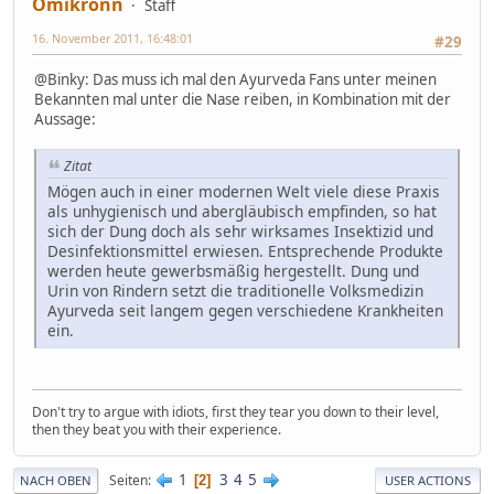
Omikronn
Staff
16. November 2011, 16:48:01
#29
@Binky: Das muss ich mal den Ayurveda Fans unter meinen
Bekannten mal unter die Nase reiben, in Kombination mit der
Aussage:
Zitat
Mögen auch in einer modernen Welt viele diese Praxis
als unhygienisch und abergläubisch empfinden, so hat
sich der Dung doch als sehr wirksames Insektizid und
Desinfektionsmittel erwiesen. Entsprechende Produkte
werden heute gewerbsmäßig hergestellt. Dung und
Urin von Rindern setzt die traditionelle Volksmedizin
Ayurveda seit langem gegen verschiedene Krankheiten
ein.
Don't try to argue with idiots, first they tear you down to their level,
then they beat you with their experience.
1
3
4
5
Seiten
2
NACH OBEN
USER ACTIONS