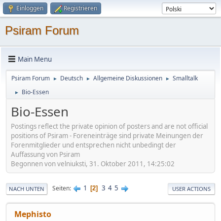
Einloggen
Registrieren
Psiram Forum
Main Menu
Psiram Forum
Deutsch
Allgemeine Diskussionen
Smalltalk
►
►
►
Bio-Essen
►
Bio-Essen
Postings reflect the private opinion of posters and are not official
positions of Psiram - Foreneinträge sind private Meinungen der
Forenmitglieder und entsprechen nicht unbedingt der
Auffassung von Psiram
Begonnen von velniuksti, 31. Oktober 2011, 14:25:02
1
3
4
5
Seiten
2
NACH UNTEN
USER ACTIONS
Mephisto