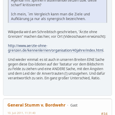
Agenda mit Spinnern auseinandersetzen bzw. diese
scharf kritisieren?
Ich mein, `im Vergleich kann man die Ziele und
Aufklärung ja nur als synergisch bezeichnen.
Wikipedia wird am Schreibtisch geschrieben, "Ärzte ohne
Grenzen" machen das hier, vor Ort (Videoschauen erwünscht):
http://www.aerzte-ohne-
grenzen.de/kennenlernen/organisation/40jahre/index.html
.
Und wieder einmal: es ist auch in unseren Breiten EINE Sache
gegen diese Eso-Idioten auf der Tastatur vor dem Bildschirm
zu Felde zu ziehen und eine ANDERE Sache, mit den Ängsten
und dem Leid der dir Anvertrauten (!) umzugehen. Und dafür
verantwortlich zu sein. Ein ganz großer Unterschied, Ratio.
General Stumm v. Bordwehr
Gast
10. Juli 2011, 11:31:40
#34