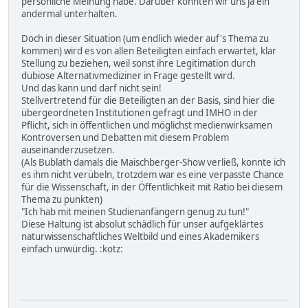
persönliche Meinung habe. Darüber könnten wir uns ja ein
andermal unterhalten.
Doch in dieser Situation (um endlich wieder auf's Thema zu
kommen) wird es von allen Beteiligten einfach erwartet, klar
Stellung zu beziehen, weil sonst ihre Legitimation durch
dubiose Alternativmediziner in Frage gestellt wird.
Und das kann und darf nicht sein!
Stellvertretend für die Beteiligten an der Basis, sind hier die
übergeordneten Institutionen gefragt und IMHO in der
Pflicht, sich in öffentlichen und möglichst medienwirksamen
Kontroversen und Debatten mit diesem Problem
auseinanderzusetzen.
(Als Bublath damals die Maischberger-Show verließ, konnte ich
es ihm nicht verübeln, trotzdem war es eine verpasste Chance
für die Wissenschaft, in der Öffentlichkeit mit Ratio bei diesem
Thema zu punkten)
"Ich hab mit meinen Studienanfängern genug zu tun!"
Diese Haltung ist absolut schädlich für unser aufgeklärtes
naturwissenschaftliches Weltbild und eines Akademikers
einfach unwürdig. :kotz: