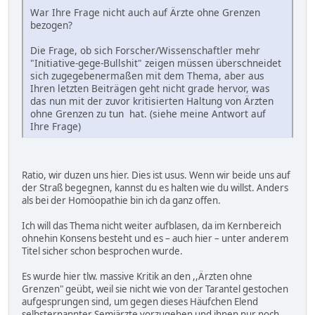
War Ihre Frage nicht auch auf Ärzte ohne Grenzen
bezogen?
Die Frage, ob sich Forscher/Wissenschaftler mehr
"Initiative-gege-Bullshit" zeigen müssen überschneidet
sich zugegebenermaßen mit dem Thema, aber aus
Ihren letzten Beiträgen geht nicht grade hervor, was
das nun mit der zuvor kritisierten Haltung von Ärzten
ohne Grenzen zu tun hat. (siehe meine Antwort auf
Ihre Frage)
Ratio, wir duzen uns hier. Dies ist usus. Wenn wir beide uns auf
der Straß begegnen, kannst du es halten wie du willst. Anders
als bei der Homöopathie bin ich da ganz offen.
Ich will das Thema nicht weiter aufblasen, da im Kernbereich
ohnehin Konsens besteht und es – auch hier – unter anderem
Titel sicher schon besprochen wurde.
Es wurde hier tlw. massive Kritik an den ,,Ärzten ohne
Grenzen" geübt, weil sie nicht wie von der Tarantel gestochen
aufgesprungen sind, um gegen dieses Häufchen Elend
selbsternannter Semiärzte vorzugehen und ihnen nur noch