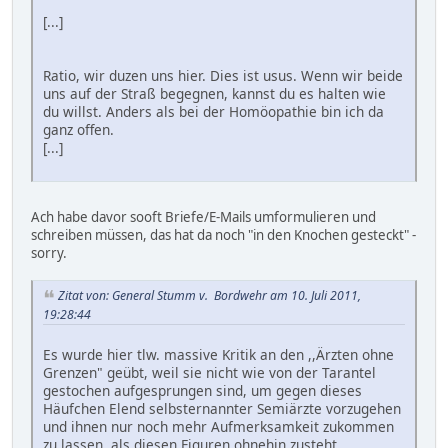
[...]
Ratio, wir duzen uns hier. Dies ist usus. Wenn wir beide
uns auf der Straß begegnen, kannst du es halten wie
du willst. Anders als bei der Homöopathie bin ich da
ganz offen.
[...]
Ach habe davor sooft Briefe/E-Mails umformulieren und
schreiben müssen, das hat da noch "in den Knochen gesteckt" -
sorry.
Zitat von: General Stumm v. Bordwehr am 10. Juli 2011,
19:28:44
Es wurde hier tlw. massive Kritik an den ,,Ärzten ohne
Grenzen" geübt, weil sie nicht wie von der Tarantel
gestochen aufgesprungen sind, um gegen dieses
Häufchen Elend selbsternannter Semiärzte vorzugehen
und ihnen nur noch mehr Aufmerksamkeit zukommen
zu lassen, als diesen Figuren ohnehin zusteht.