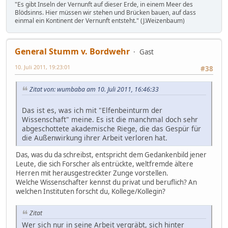
"Es gibt Inseln der Vernunft auf dieser Erde, in einem Meer des
Blödsinns. Hier müssen wir stehen und Brücken bauen, auf dass
einmal ein Kontinent der Vernunft entsteht." (J.Weizenbaum)
General Stumm v. Bordwehr
Gast
10. Juli 2011, 19:23:01
#38
Zitat von: wumbaba am 10. Juli 2011, 16:46:33
Das ist es, was ich mit "Elfenbeinturm der
Wissenschaft" meine. Es ist die manchmal doch sehr
abgeschottete akademische Riege, die das Gespür für
die Außenwirkung ihrer Arbeit verloren hat.
Das, was du da schreibst, entspricht dem Gedankenbild jener
Leute, die sich Forscher als entrückte, weltfremde ältere
Herren mit herausgestreckter Zunge vorstellen.
Welche Wissenschafter kennst du privat und beruflich? An
welchen Instituten forscht du, Kollege/Kollegin?
Zitat
Wer sich nur in seine Arbeit vergräbt, sich hinter