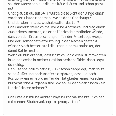
soll den Menschen nur die Realität erklären und schon passt
es?
Und: glaubst du, auf SAT1 würde diese Sicht der Dinge einen
vorderen Platz einnehmen? Wenn denn überhaupt?
Und darüber hinaus: weshalb soll er das tun?
Oder anders: stell dich mal vor eine Apotheke und frag einen
Zuckerkonsumenten, ob er es für richtig empfinden würde,
dass von der Krebsforschung ein Teil der Mittel abgezweigt
und der Homöopathieforschung in den Rachen gesteckt
würde? Noch besser: stell die Frage einem Apotheker, der
damit Kohle macht.
Wenn du nun erahnst, dass ich mich von diesen Dummköpfen
in keiner Weise in meiner Position bedroht fühle, dann liegst
du richtig.
Den Elfenbeinturm hat dir ,,C12" schon dargelegt, man sollte
seine Äußerung noch insofern ergänzen, dass – je nach
Position – ein erheblicher Teil der Tätigkeiten eines Forscher
bürokratische Aufgaben sind. Wo soll er denn dann noch Zeit
für die Idioten nehmen?
Oder wie ein mir bekannter Physik-Prof mal meinte: "Ich hab
mit meinen Studienanfängern genug zu tun!"