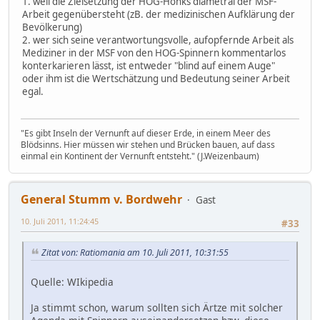
1. weil die Zielsetzung der HOG-Honks diametral der MSF-
Arbeit gegenübersteht (zB. der medizinischen Aufklärung der
Bevölkerung)
2. wer sich seine verantwortungsvolle, aufopfernde Arbeit als
Mediziner in der MSF von den HOG-Spinnern kommentarlos
konterkarieren lässt, ist entweder "blind auf einem Auge"
oder ihm ist die Wertschätzung und Bedeutung seiner Arbeit
egal.
"Es gibt Inseln der Vernunft auf dieser Erde, in einem Meer des
Blödsinns. Hier müssen wir stehen und Brücken bauen, auf dass
einmal ein Kontinent der Vernunft entsteht." (J.Weizenbaum)
General Stumm v. Bordwehr
Gast
10. Juli 2011, 11:24:45
#33
Zitat von: Ratiomania am 10. Juli 2011, 10:31:55
Quelle: WIkipedia
Ja stimmt schon, warum sollten sich Ärtze mit solcher