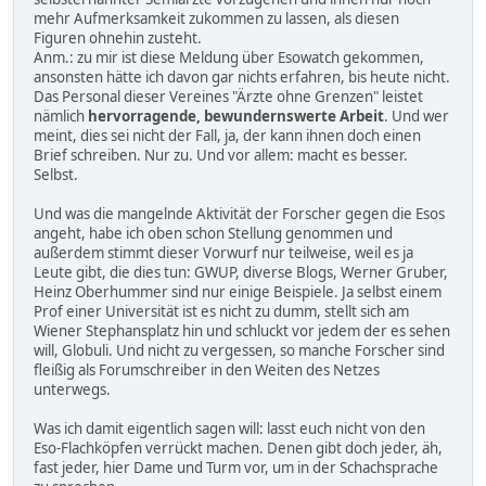
mehr Aufmerksamkeit zukommen zu lassen, als diesen
Figuren ohnehin zusteht.
Anm.: zu mir ist diese Meldung über Esowatch gekommen,
ansonsten hätte ich davon gar nichts erfahren, bis heute nicht.
Das Personal dieser Vereines "Ärzte ohne Grenzen" leistet
nämlich
hervorragende, bewundernswerte Arbeit
. Und wer
meint, dies sei nicht der Fall, ja, der kann ihnen doch einen
Brief schreiben. Nur zu. Und vor allem: macht es besser.
Selbst.
Und was die mangelnde Aktivität der Forscher gegen die Esos
angeht, habe ich oben schon Stellung genommen und
außerdem stimmt dieser Vorwurf nur teilweise, weil es ja
Leute gibt, die dies tun: GWUP, diverse Blogs, Werner Gruber,
Heinz Oberhummer sind nur einige Beispiele. Ja selbst einem
Prof einer Universität ist es nicht zu dumm, stellt sich am
Wiener Stephansplatz hin und schluckt vor jedem der es sehen
will, Globuli. Und nicht zu vergessen, so manche Forscher sind
fleißig als Forumschreiber in den Weiten des Netzes
unterwegs.
Was ich damit eigentlich sagen will: lasst euch nicht von den
Eso-Flachköpfen verrückt machen. Denen gibt doch jeder, äh,
fast jeder, hier Dame und Turm vor, um in der Schachsprache