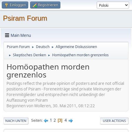
Einloggen
Registrieren
Psiram Forum
Main Menu
Psiram Forum
Deutsch
Allgemeine Diskussionen
►
►
Skeptisches Denken
Homöopathen morden grenzenlos
►
►
Homöopathen morden
grenzenlos
Postings reflect the private opinion of posters and are not official
positions of Psiram - Foreneinträge sind private Meinungen der
Forenmitglieder und entsprechen nicht unbedingt der
Auffassung von Psiram
Begonnen von Wolleren, 30. Mai 2011, 08:12:22
1
2
4
Seiten
3
NACH UNTEN
USER ACTIONS