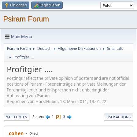
Einloggen
Registrieren
Psiram Forum
Main Menu
Psiram Forum
Deutsch
Allgemeine Diskussionen
Smalltalk
►
►
►
Profitgier ....
►
Profitgier ....
Postings reflect the private opinion of posters and are not official
positions of Psiram - Foreneinträge sind private Meinungen der
Forenmitglieder und entsprechen nicht unbedingt der
Auffassung von Psiram
Begonnen von HorstHuber, 18. März 2011, 19:01:22
1
3
Seiten
2
NACH UNTEN
USER ACTIONS
cohen
Gast