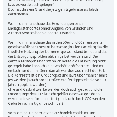
Versuchsanlage (und es wurden Dinge sicherlich beschönigt
bzw. es wurde auch gelogen).
Doch ist dies ein Grund die jetzigen Ergebnisse als falsch
darzustellen
Wenn ich mir anschaue das Erkundungen eines
Endlagerstandortes ohner Angabe von Gründen und
Alternativvorschlägen eingestellt wurden.
Wenn ich mir anschaue das in den 50er und 60er ein breiter
gesellschaftlicher Konsens herrschte (in allen Parteien) das die
friedliche Nutzung der Kernenergie wohlstand bringt und das
die Entsorgungsproblematik eh gelöst werden wird. Die
ganzen Aussagen über "wenn ich heute die Entsorgung nicht
geregelt habe kann ich kein Geschäft eröffnen etc." sind mE
einfach nur dumm. Denn damals war dies auch nicht der Fall.
Die Kernkraft ist ein Großprojekt und läuft über mehrer Jahre
(es werden ja auch noch Straßen etc. fertiggestellt die vor 30
Jahren geplant wurden)
ohle und Gaskraftwerke werden doch auch gebaut und die
Entsorgunge des CO2 ist nicht geklärt geschweigen denn
werden diese sofort abgestellt (und auch durch CO2 werden
Gebiete nachhaltig unbewohnbar)
Vorallem bei Deinem letzte Satz handelt es sich mE um