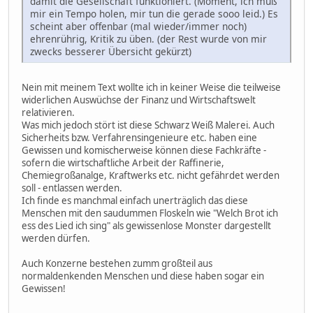
damit die Gesellschaft funktioniert. (Moment, ich muß
mir ein Tempo holen, mir tun die gerade sooo leid.) Es
scheint aber offenbar (mal wieder/immer noch)
ehrenrührig, Kritik zu üben. (der Rest wurde von mir
zwecks besserer Übersicht gekürzt)
Nein mit meinem Text wollte ich in keiner Weise die teilweise
widerlichen Auswüchse der Finanz und Wirtschaftswelt
relativieren.
Was mich jedoch stört ist diese Schwarz Weiß Malerei. Auch
Sicherheits bzw. Verfahrensingenieure etc. haben eine
Gewissen und komischerweise können diese Fachkräfte -
sofern die wirtschaftliche Arbeit der Raffinerie,
Chemiegroßanalge, Kraftwerks etc. nicht gefährdet werden
soll - entlassen werden.
Ich finde es manchmal einfach unerträglich das diese
Menschen mit den saudummen Floskeln wie "Welch Brot ich
ess des Lied ich sing" als gewissenlose Monster dargestellt
werden dürfen.
Auch Konzerne bestehen zumm großteil aus
normaldenkenden Menschen und diese haben sogar ein
Gewissen!