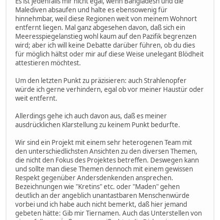
Es ist jedenfalls mir nicht egal, wenn Bangladesh und die
Malediven absaufen und halte es ebensowenig für
hinnehmbar, weil diese Regionen weit von meinem Wohnort
entfernt liegen. Mal ganz abgesehen davon, daß sich ein
Meeresspiegelanstieg wohl kaum auf den Pazifik begrenzen
wird; aber ich will keine Debatte darüber führen, ob du dies
für möglich hältst oder mir auf diese Weise unelegant Blödheit
attestieren möchtest.
Um den letzten Punkt zu präzisieren: auch Strahlenopfer
würde ich gerne verhindern, egal ob vor meiner Haustür oder
weit entfernt.
Allerdings gehe ich auch davon aus, daß es meiner
ausdrücklichen Klarstellung zu keinem Punkt bedurfte.
Wir sind ein Projekt mit einem sehr heterogenen Team mit
den unterschiedlichsten Ansichten zu den diversen Themen,
die nicht den Fokus des Projektes betreffen. Deswegen kann
und sollte man diese Themen dennoch mit einem gewissen
Respekt gegenüber Andersdenkenden ansprechen.
Bezeichnungen wie "Kretins" etc. oder "Maden" gehen
deutlich an der angeblich unantastbaren Menschenwürde
vorbei und ich habe auch nicht bemerkt, daß hier jemand
gebeten hätte: Gib mir Tiernamen. Auch das Unterstellen von