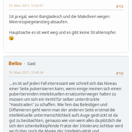
19. März 2011, 15:02:07
#15
Ist ja egal, wenn Bangladesch und die Malediven wegen
Meeresspiegelanstieg absaufen.
Hauptsache es ist weit weg und es gibt keine Strahlenopfer.
Belbo
Gast
19. März 2011, 15:45:34
#16
...es ist auf jeden Fall interessant wie schnell sich das Niveau
einer Seite pulverisieren kann, wenn einige meinen sich einen
pubertierenden intelektuellen ersatzunterweger halten zu
müssen um sich ein Ventil für selber unterdrückte
"Hasstiraden" zu schaffen. Wie fein das Beleidigen und
Diffamieren geht wenn man der anderen Seite erstmal die
intellektuelle untermenschlichkeit aufs Auge gedrückt ist da
gut zu beobachten, genauso wie von wem alles da plötzlich die
sich den schenkelklopfende Fratze der Intoleranz sichtbar wird
wo früher noch die Maske der Intellektualität und