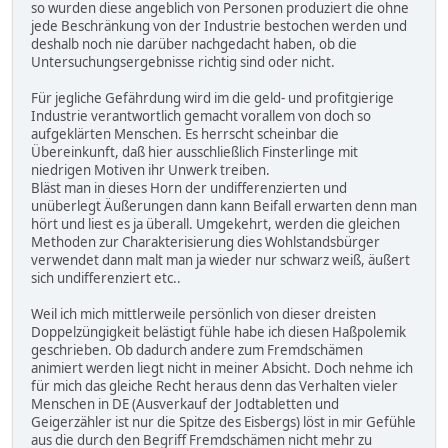
so wurden diese angeblich von Personen produziert die ohne
jede Beschränkung von der Industrie bestochen werden und
deshalb noch nie darüber nachgedacht haben, ob die
Untersuchungsergebnisse richtig sind oder nicht.
Für jegliche Gefährdung wird im die geld- und profitgierige
Industrie verantwortlich gemacht vorallem von doch so
aufgeklärten Menschen. Es herrscht scheinbar die
Übereinkunft, daß hier ausschließlich Finsterlinge mit
niedrigen Motiven ihr Unwerk treiben.
Bläst man in dieses Horn der undifferenzierten und
unüberlegt Äußerungen dann kann Beifall erwarten denn man
hört und liest es ja überall. Umgekehrt, werden die gleichen
Methoden zur Charakterisierung dies Wohlstandsbürger
verwendet dann malt man ja wieder nur schwarz weiß, äußert
sich undifferenziert etc..
Weil ich mich mittlerweile persönlich von dieser dreisten
Doppelzüngigkeit belästigt fühle habe ich diesen Haßpolemik
geschrieben. Ob dadurch andere zum Fremdschämen
animiert werden liegt nicht in meiner Absicht. Doch nehme ich
für mich das gleiche Recht heraus denn das Verhalten vieler
Menschen in DE (Ausverkauf der Jodtabletten und
Geigerzähler ist nur die Spitze des Eisbergs) löst in mir Gefühle
aus die durch den Begriff Fremdschämen nicht mehr zu