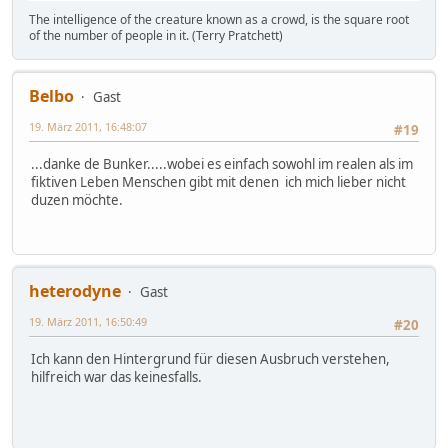
The intelligence of the creature known as a crowd, is the square root
of the number of people in it. (Terry Pratchett)
Belbo
Gast
19. März 2011, 16:48:07
#19
...danke de Bunker.....wobei es einfach sowohl im realen als im
fiktiven Leben Menschen gibt mit denen ich mich lieber nicht
duzen möchte.
heterodyne
Gast
19. März 2011, 16:50:49
#20
Ich kann den Hintergrund für diesen Ausbruch verstehen,
hilfreich war das keinesfalls.