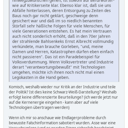
hinwegzuwünschen gehen, ist sowohl auf Befürworter-
wie auf Kritikerseite klar. Ebenso klar ist, daß sie uns
Abfälle hinterlassen, deren Entsorgung zu Zeiten des
Baus noch gar nicht geklärt, geschweige denn
gesichert war und daß im so niedlich benannten
Störfall sehr häßliche Folgen für viele Menschen, für
viele Generationen entstehen. Es hat mein Vertrauen
auch nicht sonderlich erhöht, daß in den 70er Jahren
der strahlende Bahlsenkeks Ernst Albrecht vollmundig
verkündete, man brauche Gorleben, "und, meine
Damen und Herren, Katastrophen dürfen eben einfach
nicht passieren". Das ist ein Paradebeispiel für
Volksverdummung. Wenn Volksvertreter und Industrie
derart "verantwortungsbewußt" mit Technologien
umgehen, möchte ich ihnen noch nicht mal einen
Legokasten in die Hand geben.
Komisch, weshalb wieder nur Kritik an der Industrie und teile
der Politik? Ist dies keine Schwarz-Weiß-Darstellung? Weshalb
erfolgt keine differenzierte Beurteilunge? (ich werde jetzt nur
auf die Kernenergie eingehen - kann aber auf viele
Technologien übertragen werden)
Wenn ich mir so anschaue wie Endlagerprobleme durch
bewusste Falschinformation sabotiert wurden. Asse war eine