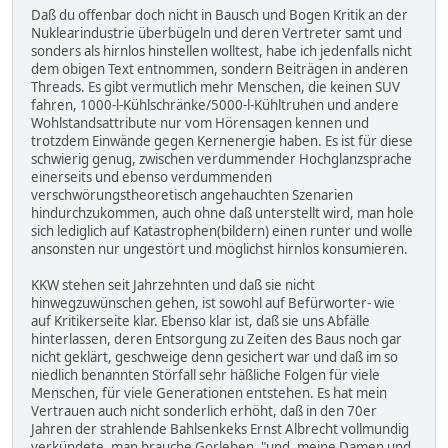
Daß du offenbar doch nicht in Bausch und Bogen Kritik an der
Nuklearindustrie überbügeln und deren Vertreter samt und
sonders als hirnlos hinstellen wolltest, habe ich jedenfalls nicht
dem obigen Text entnommen, sondern Beiträgen in anderen
Threads. Es gibt vermutlich mehr Menschen, die keinen SUV
fahren, 1000-l-Kühlschränke/5000-l-Kühltruhen und andere
Wohlstandsattribute nur vom Hörensagen kennen und
trotzdem Einwände gegen Kernenergie haben. Es ist für diese
schwierig genug, zwischen verdummender Hochglanzsprache
einerseits und ebenso verdummenden
verschwörungstheoretisch angehauchten Szenarien
hindurchzukommen, auch ohne daß unterstellt wird, man hole
sich lediglich auf Katastrophen(bildern) einen runter und wolle
ansonsten nur ungestört und möglichst hirnlos konsumieren.
KKW stehen seit Jahrzehnten und daß sie nicht
hinwegzuwünschen gehen, ist sowohl auf Befürworter- wie
auf Kritikerseite klar. Ebenso klar ist, daß sie uns Abfälle
hinterlassen, deren Entsorgung zu Zeiten des Baus noch gar
nicht geklärt, geschweige denn gesichert war und daß im so
niedlich benannten Störfall sehr häßliche Folgen für viele
Menschen, für viele Generationen entstehen. Es hat mein
Vertrauen auch nicht sonderlich erhöht, daß in den 70er
Jahren der strahlende Bahlsenkeks Ernst Albrecht vollmundig
verkündete, man brauche Gorleben, "und, meine Damen und