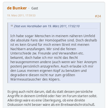
de Bunker
Gast
19. März 2011, 17:59:53
#24
Zitat von: HorstHuber am 19. März 2011, 17:02:10
Ich habe sogar Menschen in meinem näheren Umfeld
die absolute Fans der Homöopathie sind. Doch deshalb
ist es kein Grund für mich einen Streit mit meinen
Nachbarn anzufangen. Mir sind die feinen
Unterschiede zw. Freunde und Verwandten etc.
bekannt, doch habe ich mir nicht das Recht
herausgenommen andere (auch wenn wir hier Anonym
posten) persönlich anzugreifen. Auch erlaube ich mir
den Luxus meinen eigenen Kopf zu benutzen und
degradiere diesen nicht nur zum größten
Wärmeaustauscher des Köpers.
Es ging auch nicht darum, daß du statt dessen persönliche
Angriffe in deinem Umfeld oder hier im Forum starten sollst.
Allerdings wäre es eine Überlegung, ob eine direkte
Diskussion nicht besser wäre als ein Breitwandschrotschuß.