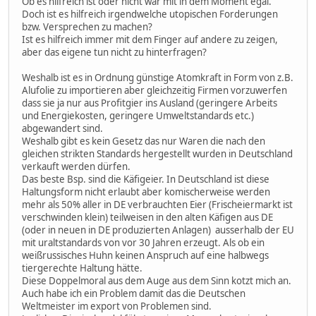
Ob es hilfreich ist oder nicht war mit in dem Moment egal.
Doch ist es hilfreich irgendwelche utopischen Forderungen
bzw. Versprechen zu machen?
Ist es hilfreich immer mit dem Finger auf andere zu zeigen,
aber das eigene tun nicht zu hinterfragen?
Weshalb ist es in Ordnung günstige Atomkraft in Form von z.B.
Alufolie zu importieren aber gleichzeitig Firmen vorzuwerfen
dass sie ja nur aus Profitgier ins Ausland (geringere Arbeits
und Energiekosten, geringere Umweltstandards etc.)
abgewandert sind.
Weshalb gibt es kein Gesetz das nur Waren die nach den
gleichen strikten Standards hergestellt wurden in Deutschland
verkauft werden dürfen.
Das beste Bsp. sind die Käfigeier. In Deutschland ist diese
Haltungsform nicht erlaubt aber komischerweise werden
mehr als 50% aller in DE verbrauchten Eier (Frischeiermarkt ist
verschwinden klein) teilweisen in den alten Käfigen aus DE
(oder in neuen in DE produzierten Anlagen) ausserhalb der EU
mit uraltstandards von vor 30 Jahren erzeugt. Als ob ein
weißrussisches Huhn keinen Anspruch auf eine halbwegs
tiergerechte Haltung hätte.
Diese Doppelmoral aus dem Auge aus dem Sinn kotzt mich an.
Auch habe ich ein Problem damit das die Deutschen
Weltmeister im export von Problemen sind.