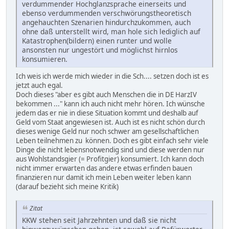
verdummender Hochglanzsprache einerseits und
ebenso verdummenden verschwörungstheoretisch
angehauchten Szenarien hindurchzukommen, auch
ohne daß unterstellt wird, man hole sich lediglich auf
Katastrophen(bildern) einen runter und wolle
ansonsten nur ungestört und möglichst hirnlos
konsumieren.
Ich weis ich werde mich wieder in die Sch.... setzen doch ist es
jetzt auch egal.
Doch dieses "aber es gibt auch Menschen die in DE HarzIV
bekommen ..." kann ich auch nicht mehr hören. Ich wünsche
jedem das er nie in diese Situation kommt und deshalb auf
Geld vom Staat angewiesen ist. Auch ist es nicht schön durch
dieses wenige Geld nur noch schwer am gesellschaftlichen
Leben teilnehmen zu können. Doch es gibt einfach sehr viele
Dinge die nicht lebensnotwendig sind und diese werden nur
aus Wohlstandsgier (= Profitgier) konsumiert. Ich kann doch
nicht immer erwarten das andere etwas erfinden bauen
finanzieren nur damit ich mein Leben weiter leben kann
(darauf bezieht sich meine Kritik)
Zitat
KKW stehen seit Jahrzehnten und daß sie nicht