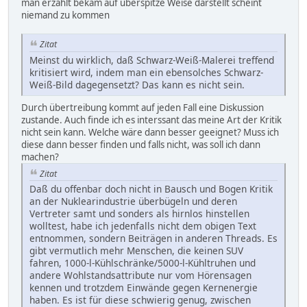
man erzählt bekam auf überspitze Weise darstellt scheint
niemand zu kommen
Zitat
Meinst du wirklich, daß Schwarz-Weiß-Malerei treffend
kritisiert wird, indem man ein ebensolches Schwarz-
Weiß-Bild dagegensetzt? Das kann es nicht sein.
Durch übertreibung kommt auf jeden Fall eine Diskussion
zustande. Auch finde ich es interssant das meine Art der Kritik
nicht sein kann. Welche wäre dann besser geeignet? Muss ich
diese dann besser finden und falls nicht, was soll ich dann
machen?
Zitat
Daß du offenbar doch nicht in Bausch und Bogen Kritik
an der Nuklearindustrie überbügeln und deren
Vertreter samt und sonders als hirnlos hinstellen
wolltest, habe ich jedenfalls nicht dem obigen Text
entnommen, sondern Beiträgen in anderen Threads. Es
gibt vermutlich mehr Menschen, die keinen SUV
fahren, 1000-l-Kühlschränke/5000-l-Kühltruhen und
andere Wohlstandsattribute nur vom Hörensagen
kennen und trotzdem Einwände gegen Kernenergie
haben. Es ist für diese schwierig genug, zwischen