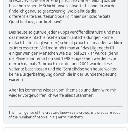
Schwarz-Weiß-Malerei Eine pauschale Unterstellung das die
böse herrschende Schicht unverantwortlich handeln würde
finde ich genau so grenzwerdig. Wo bleibt da die
differenzierte Beurteilung oder gilt hier der schöne Satz
Quod licet iovi, non licet bovi?
Das heute so gut wie jeder Pupps veröffentlicht wird und man
das meiste einfach einsehen kann (Entscheidungen könne
einfach hinterfragt werden) scheint ja auch niemanden wirklich
zu interessieren. Viel mehr hört man auf das Lügengebrüll
einiger wenigen Menschen wie z.B. bei S21 klar wurde (denn
die Pläne konnten schon seit 1998 eingesehen werden - von
dem ich damals Gebrauch machte- und 2001 wurde diese
Variante beschlossen und die "Schreihälse von heute wollten
keine Bürgerbefragung obwohl sie in der Bundesregierung
waren!)
Aber ich kommme wieder vom Thema ab und dann wird mir
wieder vorgeworfen ich werfe alles zusammen.
The intelligence of the creature known as a crowd, is the square root
of the number of people in it. (Terry Pratchett)