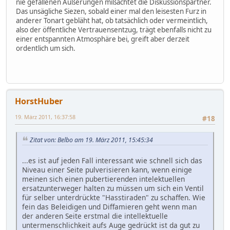
nie gefallenen Äußerungen mißachtet die Diskussionspartner.
Das unsägliche Siezen, sobald einer mal den leisesten Furz in
anderer Tonart gebläht hat, ob tatsächlich oder vermeintlich,
also der öffentliche Vertrauensentzug, trägt ebenfalls nicht zu
einer entspannten Atmosphäre bei, greift aber derzeit
ordentlich um sich.
HorstHuber
19. März 2011, 16:37:58
#18
Zitat von: Belbo am 19. März 2011, 15:45:34
...es ist auf jeden Fall interessant wie schnell sich das
Niveau einer Seite pulverisieren kann, wenn einige
meinen sich einen pubertierenden intelektuellen
ersatzunterweger halten zu müssen um sich ein Ventil
für selber unterdrückte "Hasstiraden" zu schaffen. Wie
fein das Beleidigen und Diffamieren geht wenn man
der anderen Seite erstmal die intellektuelle
untermenschlichkeit aufs Auge gedrückt ist da gut zu