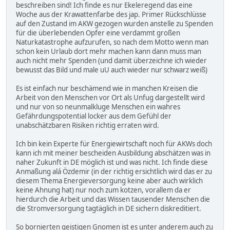
beschreiben sind! Ich finde es nur Ekeleregend das eine
Woche aus der Krawattenfarbe des jap. Primer Rückschlüsse
auf den Zustand im AKW gezogen wurden anstelle zu Spenden
für die überlebenden Opfer eine verdammt großen
Naturkatastrophe aufzurufen, so nach dem Motto wenn man
schon kein Urlaub dort mehr machen kann dann muss man
auch nicht mehr Spenden (und damit überzeichne ich wieder
bewusst das Bild und male uU auch wieder nur schwarz weiß)
Es ist einfach nur beschämend wie in manchen Kreisen die
Arbeit von den Menschen vor Ort als Unfug dargestellt wird
und nur von so neunmalkluge Menschen ein wahres
Gefährdungspotential locker aus dem Gefühl der
unabschätzbaren Risiken richtig erraten wird.
Ich bin kein Experte für Energiewirtschaft noch für AKWs doch
kann ich mit meiner bescheiden Ausbildung abschätzen was in
naher Zukunft in DE möglich ist und was nicht. Ich finde diese
Anmaßung alá Özdemir (in der richtig ersichtlich wird das er zu
diesem Thema Energieversorgung keine aber auch wirklich
keine Ahnung hat) nur noch zum kotzen, vorallem da er
hierdurch die Arbeit und das Wissen tausender Menschen die
die Stromversorgung tagtäglich in DE sichern diskreditiert.
So bornierten geistigen Gnomen ist es unter anderem auch zu