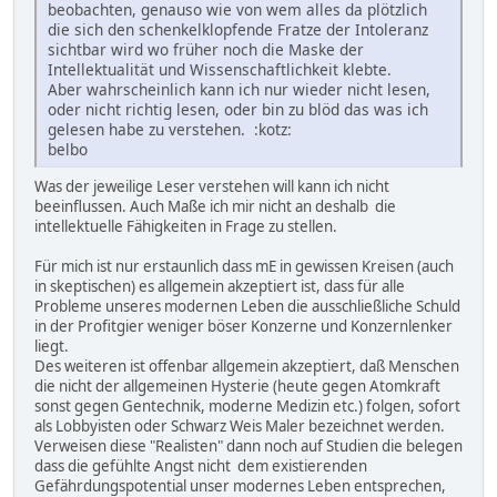
beobachten, genauso wie von wem alles da plötzlich
die sich den schenkelklopfende Fratze der Intoleranz
sichtbar wird wo früher noch die Maske der
Intellektualität und Wissenschaftlichkeit klebte.
Aber wahrscheinlich kann ich nur wieder nicht lesen,
oder nicht richtig lesen, oder bin zu blöd das was ich
gelesen habe zu verstehen. :kotz:
belbo
Was der jeweilige Leser verstehen will kann ich nicht
beeinflussen. Auch Maße ich mir nicht an deshalb die
intellektuelle Fähigkeiten in Frage zu stellen.
Für mich ist nur erstaunlich dass mE in gewissen Kreisen (auch
in skeptischen) es allgemein akzeptiert ist, dass für alle
Probleme unseres modernen Leben die ausschließliche Schuld
in der Profitgier weniger böser Konzerne und Konzernlenker
liegt.
Des weiteren ist offenbar allgemein akzeptiert, daß Menschen
die nicht der allgemeinen Hysterie (heute gegen Atomkraft
sonst gegen Gentechnik, moderne Medizin etc.) folgen, sofort
als Lobbyisten oder Schwarz Weis Maler bezeichnet werden.
Verweisen diese "Realisten" dann noch auf Studien die belegen
dass die gefühlte Angst nicht dem existierenden
Gefährdungspotential unser modernes Leben entsprechen,