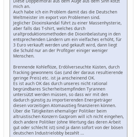
Diese Doppelmoral aus dem Auge aus dem Sinn kotzt
mich an.
Auch habe ich ein Problem damit das die Deutschen
Weltmeister im export von Problemen sind.
Jeglicher Dioxinskandal führt zu einer Massenhysterie,
aber falls das T-shirt, welches durch
uraltproduktionsmethoden die Dioxinbelastung in den
entsprechenden Ländern um ein vielfaches erhöht, für
3 Euro verkauft werden und gekauft wird, dann liegt
die Schuld nur an der Profitgier einiger weniger
Menschen.
Brennende Kohleflöze, Erdölverseuchte Küsten, durch
fracking gewonnens Gas (und der daraus resultierende
geringe Preis) etc. ist ja anscheinend OK.
Es ist auch OK das durch unseres nicht rational
begründbares Sicherheitsempfinden Tyrannen
untersützt werden müssen, so dass wir mit den
dadurch günstig zu importierenden Energieträger
diesen vorzeitigen Atomaustieg finanzieren können.
Über die Tätigkeiten ehemaliger Politiker beim
altruistischen Konzern Gazprom will ich nicht eingehen,
doch andere Politiker (ohne Wertung das deren Arbeit
gut oder schlecht ist) sind ja dann sofort von der bösen
deutschen Industrielobby bezahlt ...