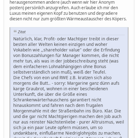
herausgenommen andere (auch wenn wir hier Anonym
posten) persönlich anzugreifen. Auch erlaube ich mir den
Luxus meinen eigenen Kopf zu benutzen und degradiere
diesen nicht nur zum größten Wärmeaustauscher des Köpers.
Zitat
Natürlich, klar, Profit- oder Machtgier treibt in dieser
besten aller Welten keinen einzigen und woher
Vokabeln wie ,,shareholder value" oder die Erfindung
von Bonuszahlungen für Manager kommen, die nicht
mehr tun, als was in der Jobbeschreibung steht (was
dem einfacheren Lohnabhängigen ohne Bonus
selbstverständlich sein muß), weiß der Teufel.
Die Chefs von eon und RWE z.B. kratzen sich also
morgens die Butt.. - sorry: Margarine ganz dünn aufs
karge Graubrot, wohnen in einer bescheidenen
Unterkunft, die über die Größe eines
Schrankenwärterhauschens garantiert nicht
hinauskommt und fahren nach dem frugalen
Morgenmahle mit der Straßenbahn ins Büro. Klar. Die
und die gar nicht Machtgierigen machen den Job auch
nur aus reinster Nächstenliebe - purer Altruismus, weil
sich ja ein paar Leute opfern müssen, um so
undankbare, einflußarme Niedriglohnjobs zu machen,