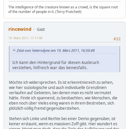
The intelligence of the creature known as a crowd, is the square root
of the number of people in it. (Terry Pratchett)
rincewind
Gast
19. März 2011, 17:17:48
#22
Zitat von: heterodyne am 19. März 2011, 16:50:49
Ich kann den Hintergrund für diesen Ausbruch
verstehen, hilfreich war das keinesfalls.
Möchte ich widersprechen. Es ist erkenntnisreich zu sehen,
wie hier soziologische und auch individuelle Grenzlinien
verlaufen auf Gebieten, bei denen man es nicht vermutet
hätte. Finde ich spannend, zu beobachten, wie Menschen, die
eben noch über Vieles einig waren in ihrem Bestreben, sich
plötzlich völlig fremd gegenüberstehen.
Stehen sich Linke und Rechte bei einer Demo gegenüber, ist
keiner erstaunt, wenn es massiven Zoff gibt. Hier wundert es
einem. Meint man doch, dass die Ziele der Aufklärung und des