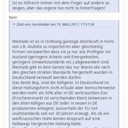
Ist es hilfreich immer mit dem Finger auf andere zu
zeigen, aber das eigene tun nicht zu hinterfragen?
Nein
Zitat von: HorstHuber am 19. März 2011, 17:31:56
Weshalb ist es in Ordnung günstige Atomkraft in Form
von z.B. Alufolie zu importieren aber gleichzeitig
Firmen vorzuwerfen dass sie ja nur aus Profitgier ins
Ausland (geringere Arbeits und Energiekosten,
geringere Umweltstandards etc.) abgewandert sind.
Weshalb gibt es kein Gesetz das nur Waren die nach
den gleichen strikten Standards hergestellt wurden in
Deutschland verkauft werden dürfen.
Das beste Bsp. sind die Käfigeier. In Deutschland ist
diese Haltungsform nicht erlaubt aber komischerweise
werden mehr als 50% aller in DE verbrauchten Eier
(Frischeiermarkt ist verschwinden klein) teilweisen in
den alten Käfigen aus DE (oder in neuen in DE
produzierten Anlagen) ausserhalb der EU mit
uraltstandards von vor 30 Jahren erzeugt. Als ob ein
weißrussisches Huhn keinen Anspruch auf eine
halbwegs tiergerechte Haltung hätte.