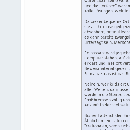
waren auch keine weite
und die ,,drüben" waren 
Tolle Lösungen, Welt in 
Da dieser bequeme Ort ,
sie als hirnlose geilge
absabbern, antinuklear
es dann bereits zwangs
untersagt sein, Mensche
En passant wird jeglich
Computer ziehen, auf de
erklärt und in leicht v
Beweismaterial gegen u
Schnauze, das ist das B
Neinein, wer kritisiert
aller Welten, da müsse
werde in die Steinzeit 
Spaßbremsen völlig una
Ankunft in der Steinzeit 
Bisher hatte ich den Ei
Ähnlichem ein rationale
Irrationalen, wenn sich