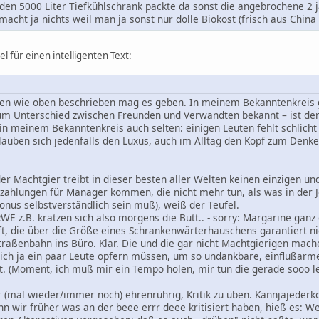
 den 5000 Liter Tiefkühlschrank packte da sonst die angebrochene 2 
acht ja nichts weil man ja sonst nur dolle Biokost (frisch aus China i
l für einen intelligenten Text:
en wie oben beschrieben mag es geben. In meinem Bekanntenkreis gib
um Unterschied zwischen Freunden und Verwandten bekannt – ist der
in meinem Bekanntenkreis auch selten: einigen Leuten fehlt schlicht 
auben sich jedenfalls den Luxus, auch im Alltag den Kopf zum Denke
 oder Machtgier treibt in dieser besten aller Welten keinen einzigen 
szahlungen für Manager kommen, die nicht mehr tun, als was in der
nus selbstverständlich sein muß), weiß der Teufel.
WE z.B. kratzen sich also morgens die Butt.. - sorry: Margarine gan
t, die über die Größe eines Schrankenwärterhauschens garantiert 
aßenbahn ins Büro. Klar. Die und die gar nicht Machtgierigen mache
sich ja ein paar Leute opfern müssen, um so undankbare, einflußarm
rt. (Moment, ich muß mir ein Tempo holen, mir tun die gerade sooo le
r (mal wieder/immer noch) ehrenrührig, Kritik zu üben. Kannjajeder
n wir früher was an der beee errr deee kritisiert haben, hieß es: We