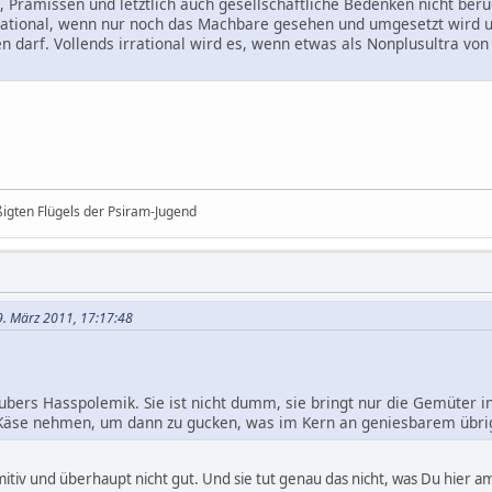
n, Prämissen und letztlich auch gesellschaftliche Bedenken nicht be
rational, wenn nur noch das Machbare gesehen und umgesetzt wird und
n darf. Vollends irrational wird es, wenn etwas als Nonplusultra vo
ßigten Flügels der Psiram-Jugend
9. März 2011, 17:17:48
Hubers Hasspolemik. Sie ist nicht dumm, sie bringt nur die Gemüter in
äse nehmen, um dann zu gucken, was im Kern an geniesbarem übrig
itiv und überhaupt nicht gut. Und sie tut genau das nicht, was Du hier a