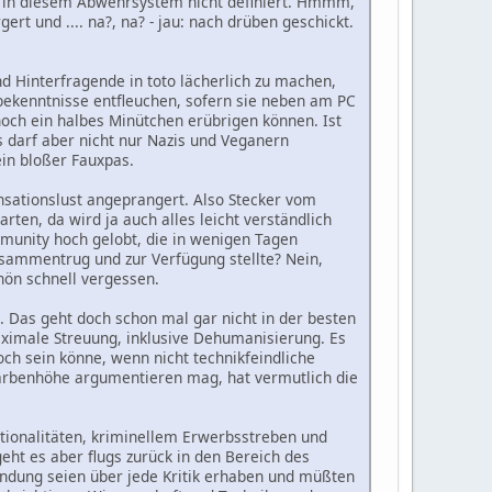
r in diesem Abwehrsystem nicht definiert. Hmmm,
rt und .... na?, na? - jau: nach drüben geschickt.
nd Hinterfragende in toto lächerlich zu machen,
nbekenntnisse entfleuchen, sofern sie neben am PC
ch ein halbes Minütchen erübrigen können. Ist
 darf aber nicht nur Nazis und Veganern
ein bloßer Fauxpas.
nsationslust angeprangert. Also Stecker vom
en, da wird ja auch alles leicht verständlich
mmunity hoch gelobt, die in wenigen Tagen
sammentrug und zur Verfügung stellte? Nein,
hön schnell vergessen.
n. Das geht doch schon mal gar nicht in der besten
ximale Streuung, inklusive Dehumanisierung. Es
och sein könne, wenn nicht technikfeindliche
rbenhöhe argumentieren mag, hat vermutlich die
ationalitäten, kriminellem Erwerbsstreben und
eht es aber flugs zurück in den Bereich des
endung seien über jede Kritik erhaben und müßten