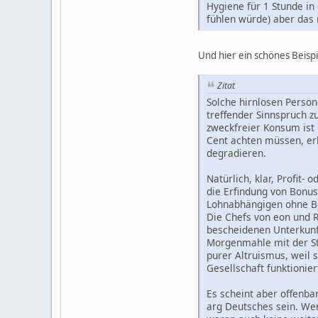
Hygiene für 1 Stunde in
fühlen würde) aber das m
Und hier ein schönes Beispie
Zitat
Solche hirnlosen Person
treffender Sinnspruch z
zweckfreier Konsum ist 
Cent achten müssen, erl
degradieren.
Natürlich, klar, Profit-
die Erfindung von Bonu
Lohnabhängigen ohne Bo
Die Chefs von eon und R
bescheidenen Unterkunf
Morgenmahle mit der Str
purer Altruismus, weil 
Gesellschaft funktionie
Es scheint aber offenba
arg Deutsches sein. Wen