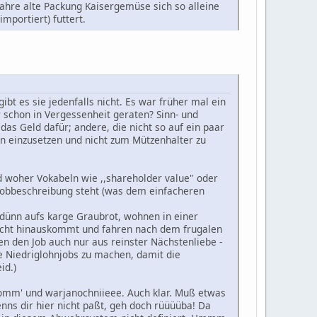
jahre alte Packung Kaisergemüse sich so alleine
mportiert) futtert.
t es sie jedenfalls nicht. Es war früher mal ein
 schon in Vergessenheit geraten? Sinn- und
das Geld dafür; andere, die nicht so auf ein paar
n einzusetzen und nicht zum Mützenhalter zu
und woher Vokabeln wie ,,shareholder value" oder
 Jobbeschreibung steht (was dem einfacheren
z dünn aufs karge Graubrot, wohnen in einer
nicht hinauskommt und fahren nach dem frugalen
n den Job auch nur aus reinster Nächstenliebe -
e Niedriglohnjobs zu machen, damit die
id.)
komm' und warjanochniieee. Auch klar. Muß etwas
nns dir hier nicht paßt, geh doch rüüüüba! Da