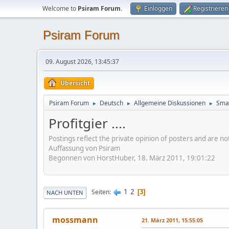
Welcome to
Psiram Forum
.
Einloggen
Registrieren
Psiram Forum
09. August 2026, 13:45:37
Übersicht
Psiram Forum
Deutsch
Allgemeine Diskussionen
Smal
►
►
►
Profitgier ....
Postings reflect the private opinion of posters and are n
Auffassung von Psiram
Begonnen von HorstHuber, 18. März 2011, 19:01:22
1
2
Seiten
3
NACH UNTEN
mossmann
21. März 2011, 15:55:05