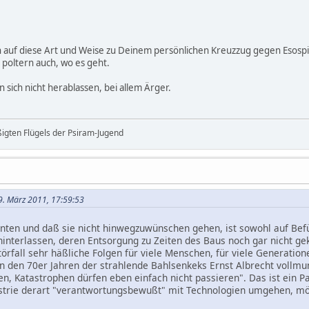
auf diese Art und Weise zu Deinem persönlichen Kreuzzug gegen Esospin
 poltern auch, wo es geht.
n sich nicht herablassen, bei allem Ärger.
ßigten Flügels der Psiram-Jugend
9. März 2011, 17:59:53
nten und daß sie nicht hinwegzuwünschen gehen, ist sowohl auf Befürw
e hinterlassen, deren Entsorgung zu Zeiten des Baus noch gar nicht g
törfall sehr häßliche Folgen für viele Menschen, für viele Generatio
in den 70er Jahren der strahlende Bahlsenkeks Ernst Albrecht vollm
, Katastrophen dürfen eben einfach nicht passieren". Das ist ein 
ustrie derart "verantwortungsbewußt" mit Technologien umgehen, mö