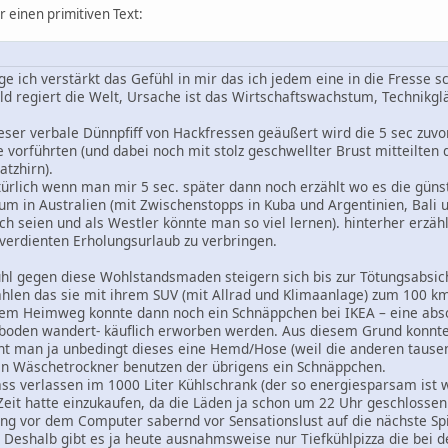
r einen primitiven Text:
ge ich verstärkt das Gefühl in mir das ich jedem eine in die Fresse s
eld regiert die Welt, Ursache ist das Wirtschaftswachstum, Technikgläu
ser verbale Dünnpfiff von Hackfressen geäußert wird die 5 sec zuvor
vorführten (und dabei noch mit stolz geschwellter Brust mitteilten da
tzhirn).
türlich wenn man mir 5 sec. später dann noch erzählt wo es die güns
um in Australien (mit Zwischenstopps in Kuba und Argentinien, Bali
ch seien und als Westler könnte man so viel lernen). hinterher erzähl
verdienten Erholungsurlaub zu verbringen.
hl gegen diese Wohlstandsmaden steigern sich bis zur Tötungsabsich
zählen das sie mit ihrem SUV (mit Allrad und Klimaanlage) zum 100 
dem Heimweg konnte dann noch ein Schnäppchen bei IKEA – eine absol
boden wandert- käuflich erworben werden. Aus diesem Grund konn
t man ja unbedingt dieses eine Hemd/Hose (weil die anderen tausen
n Wäschetrockner benutzen der übrigens ein Schnäppchen.
ss verlassen im 1000 Liter Kühlschrank (der so energiesparsam ist wi
eit hatte einzukaufen, da die Läden ja schon um 22 Uhr geschlossen 
ng vor dem Computer sabernd vor Sensationslust auf die nächste Sp
. Deshalb gibt es ja heute ausnahmsweise nur Tiefkühlpizza die bei 