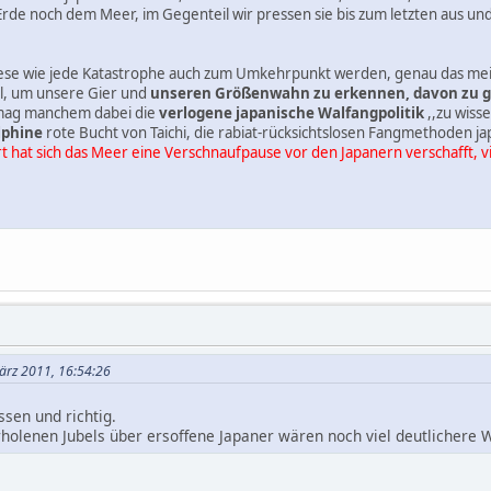
de noch dem Meer, im Gegenteil wir pressen sie bis zum letzten aus und s
ese wie jede Katastrophe auch zum Umkehrpunkt werden, genau das meint
l, um unsere Gier und
unseren Größenwahn zu erkennen, davon zu g
 mag manchem dabei die
verlogene japanische Walfangpolitik
,,zu wisse
lphine
rote Bucht von Taichi, die rabiat-rücksichtslosen Fangmethoden ja
rt hat sich das Meer eine Verschnaufpause vor den Japanern verschafft, vi
ärz 2011, 16:54:26
sen und richtig.
rholenen Jubels über ersoffene Japaner wären noch viel deutlichere