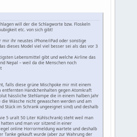
chlagen will der die Schlagworte bzw. Floskeln
bigkeit etc. von sich gibt!
 mir ihr neustes iPhone/iPad oder sonstige
s dieses Model viel viel besser sei als das vor 3
tigsten Lebensmittel gibt und welche Airline das
 und Nepal – weil da die Menschen noch
t
t, falls diese grüne Mischpoke mir mit einem
km entfernten Händchenhalten gegen Atomkraft
ut hässliche Stehlampe die in einem halben Jahr
te die Wäsche nicht gewaschen werden und am
d Stück im Schrank ungeeignet sind) und deshalb
e 5 uralt 50 Liter Kühlschrank) steht weil man
hatten und man vor sitzend in einer
iegel online Horrormeldung wartete und deshalb
der Tanke gekauft wurde (aber zur Wahrung der