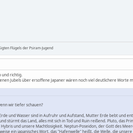
ßigten Flügels der Psiram-Jugend
 und richtig.
enen Jubels über ersoffene Japaner wären noch viel deutlichere Worte 
enn wir tiefer schauen?
Erde und Wasser sind in Aufruhr und Aufstand, Mutter Erde bebt und entz
nd stürmt das Land, alles mit sich in Tod und Ruin reißend. Pluto, das Pr
 Hybris und unsere Machtlosigkeit. Neptun-Poseidon, der Gott des Meeres
eise ein japanisches Wort, das "Hafenwelle" heißt, die Welle, die unsere