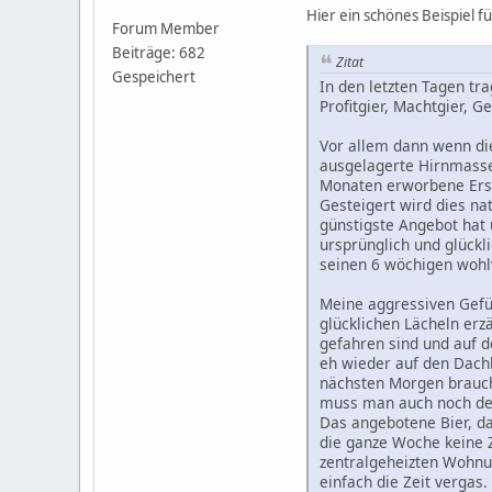
Hier ein schönes Beispiel fü
Forum Member
Beiträge: 682
Zitat
Gespeichert
In den letzten Tagen tra
Profitgier, Machtgier, G
Vor allem dann wenn die
ausgelagerte Hirnmasse 
Monaten erworbene Ersa
Gesteigert wird dies na
günstigste Angebot hat 
ursprünglich und glückli
seinen 6 wöchigen wohl
Meine aggressiven Gefü
glücklichen Lächeln er
gefahren sind und auf 
eh wieder auf den Dach
nächsten Morgen brauch
muss man auch noch de
Das angebotene Bier, da
die ganze Woche keine Z
zentralgeheizten Wohnu
einfach die Zeit vergas