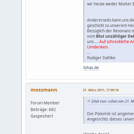
wir heute weder Mutter Er
Andererseits kann uns di
geschickt zu unserem Hei
Bezüglich der Resonanz
vom
Blut unzähliger De
uns....
Auf schreckliche A
Umdenken.
...
Rüdiger Dahlke
lohas.de
mossmann
21. März 2011, 17:09:16
Zitat von: cohen am 21. M
Forum Member
Beiträge: 682
Die Polemik ist angemes
Gespeichert
Angesichts dieses unve