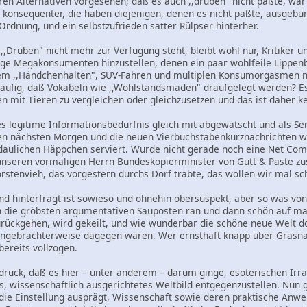
ren Alternativen vorgesehen; daß es auch ,,drüben" nicht paßte, wa
konsequenter, die haben diejenigen, denen es nicht paßte, ausgebürge
Ordnung, und ein selbstzufrieden satter Rülpser hinterher.
,Drüben" nicht mehr zur Verfügung steht, bleibt wohl nur, Kritiker u
izige Megakonsumenten hinzustellen, denen ein paar wohlfeile Lippe
em ,,Händchenhalten", SUV-Fahren und multiplen Konsumorgasmen no
läufig, daß Vokabeln wie ,,Wohlstandsmaden" draufgelegt werden? Es
n mit Tieren zu vergleichen oder gleichzusetzen und das ist daher k
es legitime Informationsbedürfnis gleich mit abgewatscht und als Se
n nächsten Morgen und die neuen Vierbuchstabenkurznachrichten wart
erdaulichen Häppchen serviert. Wurde nicht gerade noch eine Net Co
nseren vormaligen Herrn Bundeskopierminister von Gutt & Paste zu
orstenvieh, das vorgestern durchs Dorf trabte, das wollen wir mal sc
 und hinterfragt ist sowieso und ohnehin obersuspekt, aber so was vo
n die gröbsten argumentativen Sauposten ran und dann schön auf ma
zurückgehen, wird gekeilt, und wie wunderbar die schöne neue Welt d
ngebrachterweise dagegen wären. Wer ernsthaft knapp über Grasna
bereits vollzogen.
ndruck, daß es hier – unter anderem – darum ginge, esoterischen Irr
s, wissenschaftlich ausgerichtetes Weltbild entgegenzustellen. Nun g
 die Einstellung ausprägt, Wissenschaft sowie deren praktische Anw