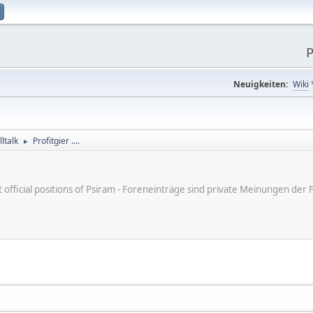
P
Neuigkeiten:
Wiki
ltalk
Profitgier ....
►
ot official positions of Psiram - Foreneinträge sind private Meinungen d