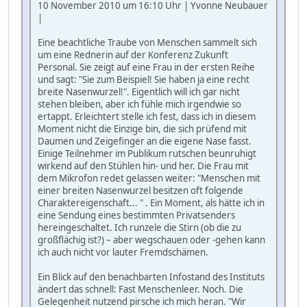
10 November 2010 um 16:10 Uhr | Yvonne Neubauer
|
Eine beachtliche Traube von Menschen sammelt sich
um eine Rednerin auf der Konferenz Zukunft
Personal. Sie zeigt auf eine Frau in der ersten Reihe
und sagt: "Sie zum Beispiel! Sie haben ja eine recht
breite Nasenwurzel!". Eigentlich will ich gar nicht
stehen bleiben, aber ich fühle mich irgendwie so
ertappt. Erleichtert stelle ich fest, dass ich in diesem
Moment nicht die Einzige bin, die sich prüfend mit
Daumen und Zeigefinger an die eigene Nase fasst.
Einige Teilnehmer im Publikum rutschen beunruhigt
wirkend auf den Stühlen hin- und her. Die Frau mit
dem Mikrofon redet gelassen weiter: "Menschen mit
einer breiten Nasenwurzel besitzen oft folgende
Charaktereigenschaft... " . Ein Moment, als hätte ich in
eine Sendung eines bestimmten Privatsenders
hereingeschaltet. Ich runzele die Stirn (ob die zu
großflächig ist?) – aber wegschauen oder -gehen kann
ich auch nicht vor lauter Fremdschämen.
Ein Blick auf den benachbarten Infostand des Instituts
ändert das schnell: Fast Menschenleer. Noch. Die
Gelegenheit nutzend pirsche ich mich heran. "Wir