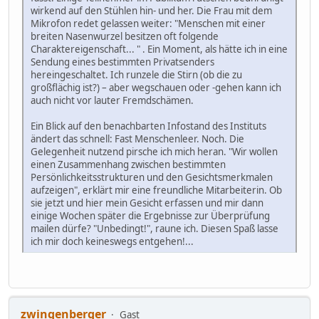
wirkend auf den Stühlen hin- und her. Die Frau mit dem
Mikrofon redet gelassen weiter: "Menschen mit einer
breiten Nasenwurzel besitzen oft folgende
Charaktereigenschaft... " . Ein Moment, als hätte ich in eine
Sendung eines bestimmten Privatsenders
hereingeschaltet. Ich runzele die Stirn (ob die zu
großflächig ist?) – aber wegschauen oder -gehen kann ich
auch nicht vor lauter Fremdschämen.
Ein Blick auf den benachbarten Infostand des Instituts
ändert das schnell: Fast Menschenleer. Noch. Die
Gelegenheit nutzend pirsche ich mich heran. "Wir wollen
einen Zusammenhang zwischen bestimmten
Persönlichkeitsstrukturen und den Gesichtsmerkmalen
aufzeigen", erklärt mir eine freundliche Mitarbeiterin. Ob
sie jetzt und hier mein Gesicht erfassen und mir dann
einige Wochen später die Ergebnisse zur Überprüfung
mailen dürfe? "Unbedingt!", raune ich. Diesen Spaß lasse
ich mir doch keineswegs entgehen!...
zwingenberger
Gast