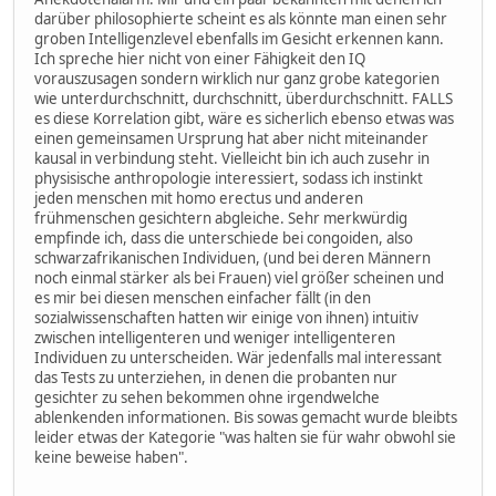
darüber philosophierte scheint es als könnte man einen sehr
groben Intelligenzlevel ebenfalls im Gesicht erkennen kann.
Ich spreche hier nicht von einer Fähigkeit den IQ
vorauszusagen sondern wirklich nur ganz grobe kategorien
wie unterdurchschnitt, durchschnitt, überdurchschnitt. FALLS
es diese Korrelation gibt, wäre es sicherlich ebenso etwas was
einen gemeinsamen Ursprung hat aber nicht miteinander
kausal in verbindung steht. Vielleicht bin ich auch zusehr in
physisische anthropologie interessiert, sodass ich instinkt
jeden menschen mit homo erectus und anderen
frühmenschen gesichtern abgleiche. Sehr merkwürdig
empfinde ich, dass die unterschiede bei congoiden, also
schwarzafrikanischen Individuen, (und bei deren Männern
noch einmal stärker als bei Frauen) viel größer scheinen und
es mir bei diesen menschen einfacher fällt (in den
sozialwissenschaften hatten wir einige von ihnen) intuitiv
zwischen intelligenteren und weniger intelligenteren
Individuen zu unterscheiden. Wär jedenfalls mal interessant
das Tests zu unterziehen, in denen die probanten nur
gesichter zu sehen bekommen ohne irgendwelche
ablenkenden informationen. Bis sowas gemacht wurde bleibts
leider etwas der Kategorie "was halten sie für wahr obwohl sie
keine beweise haben".