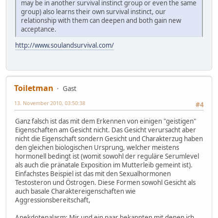
may be in another survival instinct group or even the same
group) also learns their own survival instinct, our
relationship with them can deepen and both gain new
acceptance.
http://www.soulandsurvival.com/
Toiletman
Gast
13. November 2010, 03:50:38
#4
Ganz falsch ist das mit dem Erkennen von einigen "geistigen"
Eigenschaften am Gesicht nicht. Das Gesicht verursacht aber
nicht die Eigenschaft sondern Gesicht und Charakterzug haben
den gleichen biologischen Ursprung, welcher meistens
hormonell bedingt ist (womit sowohl der reguläre Serumlevel
als auch die pränatale Exposition im Mutterleib gemeint ist).
Einfachstes Beispiel ist das mit den Sexualhormonen
Testosteron und Östrogen. Diese Formen sowohl Gesicht als
auch basale Charaktereigenschaften wie
Aggressionsbereitschaft,
Anekdotenalarm: Mir und ein paar bekannten mit denen ich