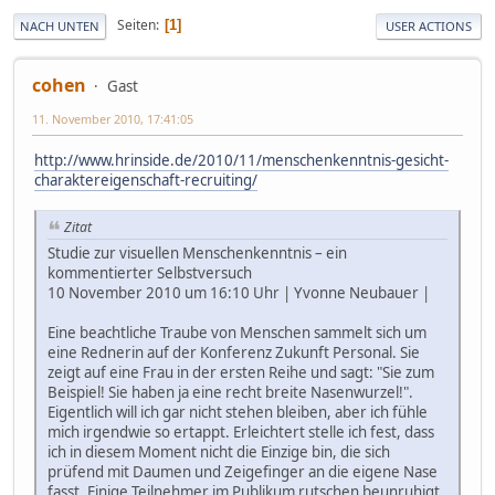
Seiten
1
NACH UNTEN
USER ACTIONS
cohen
Gast
11. November 2010, 17:41:05
http://www.hrinside.de/2010/11/menschenkenntnis-gesicht-
charaktereigenschaft-recruiting/
Zitat
Studie zur visuellen Menschenkenntnis – ein
kommentierter Selbstversuch
10 November 2010 um 16:10 Uhr | Yvonne Neubauer |
Eine beachtliche Traube von Menschen sammelt sich um
eine Rednerin auf der Konferenz Zukunft Personal. Sie
zeigt auf eine Frau in der ersten Reihe und sagt: "Sie zum
Beispiel! Sie haben ja eine recht breite Nasenwurzel!".
Eigentlich will ich gar nicht stehen bleiben, aber ich fühle
mich irgendwie so ertappt. Erleichtert stelle ich fest, dass
ich in diesem Moment nicht die Einzige bin, die sich
prüfend mit Daumen und Zeigefinger an die eigene Nase
fasst. Einige Teilnehmer im Publikum rutschen beunruhigt