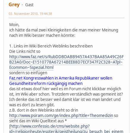
Grey
Gast
03. November 2010, 19:44:38
Moin,
ich hätte da mal zwei Kleinigkeiten die man meiner Meinung
nach im Wiki besser machen könnte:
1. Links im Wiki Bereich Weblinks beschreiben
Die Links nicht so
http://www.faz.net/s/RubDDBDABB9457A437BAA85A49C26F
B23A0/Doc~E1510778A67214BEE88D7ECF347F2C328~ATpl~
Ecommon~Sspezial.html
sondern so einfügen
Faz.net
Kongresswahlen in Amerika Republikaner wollen
Gesundheitsreform rückgängig machen
das ist etwas doof hier weil es im Forum nicht klickbar möglich
ist, im Wiki aber schon. Trotzdem verständlich was gemeint ist?
Ich denke das ist besser weil damit klar ist wo man landet und
was es dort zu lesen gibt.
z.B. dort in den Weblinks steht so drin
http://www.psiram.com/ge/index.php?title=Theomedizin
so
sieht das im Wiki Quelltext aus *
[
http://www.confessio.de/cms/website.php?
id=/religionheute/esoterik/geistheilung/zu_besuch_bei_einem