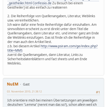
_geistheiler.html
Confessio.de
Zu Besuch bei einem
Geistheiler] ist also einfach zu realisieren
2. Die Reihenfolge von Quellenangaben, Literatur, Weblinks
usw. vereinheitlichen.
Ich wäre dafür eine feste Reihenfolge dafür einzuhalten. Am
sinnvollsten erscheint zu erst direkt unter dem Titel die
Quellenangaben, dann Literatur etc. und immer ganz am Ende
die Weblinks einzufügen. Das ist finde ich die Reihenfolge in
der man auch den Artikel liest.
z.b. bei diesem Artikel
http://www.psiram.com/ge/index.php?
title=MMS
zuerst die Quellenangaben, dann Literatur, Links zu
Sicherheitsdatenblättern und fact sheets und am Ende
Weblinks.
NuEM
Gast
03. November 2010, 21:38:12
#1
Ich orientiere mich bei meinen Übersetzungen am jeweiligen
deutschen "Lemma" (nennt man das so?), schon allein weil ich