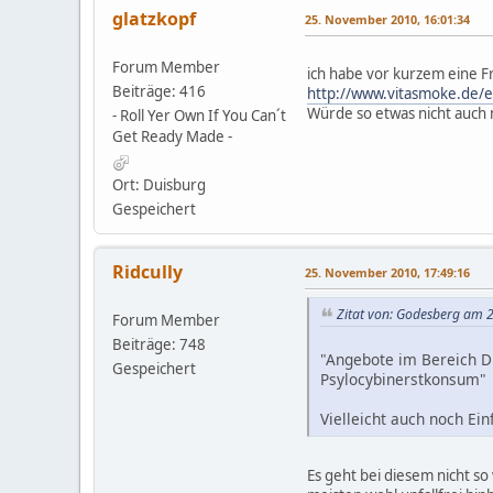
glatzkopf
25. November 2010, 16:01:34
Forum Member
ich habe vor kurzem eine Fr
Beiträge: 416
http://www.vitasmoke.de/el
Würde so etwas nicht auch 
- Roll Yer Own If You Can´t
Get Ready Made -
Ort: Duisburg
Gespeichert
Ridcully
25. November 2010, 17:49:16
Zitat von: Godesberg am 
Forum Member
Beiträge: 748
"Angebote im Bereich D
Gespeichert
Psylocybinerstkonsum"
Vielleicht auch noch Ei
Es geht bei diesem nicht s