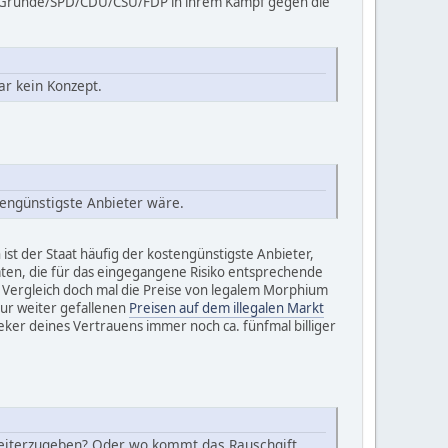
ls Gründe/SPD/CDU/CSU/FDP in ihrem Kampf gegen die
ar kein Konzept.
tengünstigste Anbieter wäre.
ist der Staat häufig der kostengünstigste Anbieter,
vaten, die für das eingegangene Risiko entsprechende
en. Vergleich doch mal die Preise von legalem Morphium
nur weiter gefallenen
Preisen auf dem illegalen Markt
ker deines Vertrauens immer noch ca. fünfmal billiger
weiterzugeben? Oder wo kommt das Rauschgift