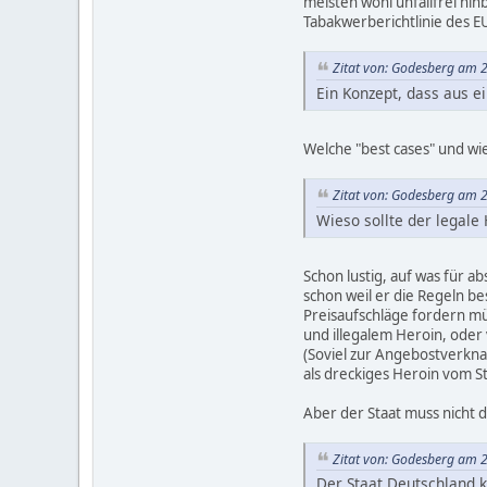
meisten wohl unfallfrei h
Tabakwerberichtlinie des EU
Zitat von: Godesberg am 
Ein Konzept, dass aus e
Welche "best cases" und wi
Zitat von: Godesberg am 
Wieso sollte der legale
Schon lustig, auf was für a
schon weil er die Regeln b
Preisaufschläge fordern müs
und illegalem Heroin, oder 
(Soviel zur Angebostverkna
als dreckiges Heroin vom S
Aber der Staat muss nicht d
Zitat von: Godesberg am 
Der Staat Deutschland 