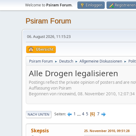
Welcome to
Psiram Forum
.
Einloggen
Registrieren
Psiram Forum
06. August 2026, 11:15:23
Übersicht
Psiram Forum
Deutsch
Allgemeine Diskussionen
Poli
►
►
►
Alle Drogen legalisieren
Postings reflect the private opinion of posters and are n
Auffassung von Psiram
Begonnen von rincewind, 08. November 2010, 12:07:34
1
...
4
5
7
Seiten
6
NACH UNTEN
Skepsis
25. November 2010, 09:51:28