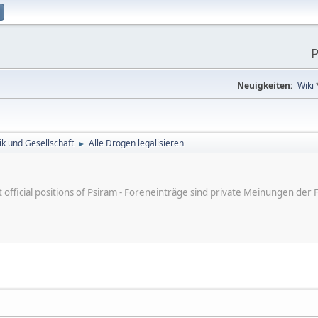
P
Neuigkeiten:
Wiki
tik und Gesellschaft
Alle Drogen legalisieren
►
ot official positions of Psiram - Foreneinträge sind private Meinungen d