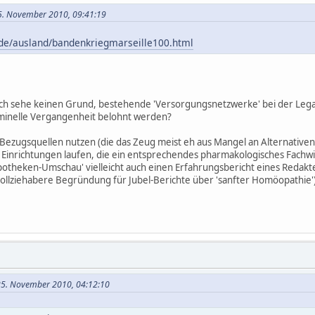
25. November 2010, 09:41:19
de/ausland/bandenkriegmarseille100.html
Ich sehe keinen Grund, bestehende 'Versorgungsnetzwerke' bei der Lega
riminelle Vergangenheit belohnt werden?
 Bezugsquellen nutzen (die das Zeug meist eh aus Mangel an Alternativ
e Einrichtungen laufen, die ein entsprechendes pharmakologisches Fachw
'Apotheken-Umschau' vielleicht auch einen Erfahrungsbericht eines Reda
llziehabere Begründung für Jubel-Berichte über 'sanfter Homöopathie')
25. November 2010, 04:12:10