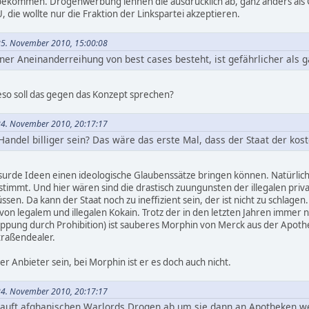
inbekommen. Drogenwerbung lehnen die ausdrücklich ab, ganz anders a
, die wollte nur die Fraktion der Linkspartei akzeptieren.
25. November 2010, 15:00:08
iner Aneinanderreihung von best cases besteht, ist gefährlicher als g
eso soll das gegen das Konzept sprechen?
24. November 2010, 20:17:17
 Handel billiger sein? Das wäre das erste Mal, dass der Staat der kos
bsurde Ideen einen ideologische Glaubenssätze bringen können. Natürlich 
estimmt. Und hier wären sind die drastisch zuungunsten der illegalen pri
sen. Da kann der Staat noch zu ineffizient sein, der ist nicht zu schlag
von legalem und illegalen Kokain. Trotz der in den letzten Jahren immer 
ppung durch Prohibition) ist sauberes Morphin von Merck aus der Apothe
traßendealer.
er Anbieter sein, bei Morphin ist er es doch auch nicht.
24. November 2010, 20:17:17
kauft afghanischen Warlords Drogen ab um sie dann an Apotheken 