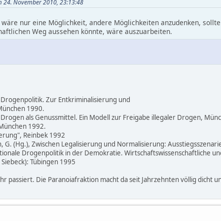
m 24. November 2010, 23:13:48
r wäre nur eine Möglichkeit, andere Möglichkeiten anzudenken, soll
chaftlichen Weg aussehen könnte, wäre auszuarbeiten.
Drogenpolitik. Zur Entkriminalisierung und
 München 1990.
Drogen als Genussmittel. Ein Modell zur Freigabe illegaler Drogen, Münc
, München 1992.
sierung", Reinbek 1992
h, G. (Hg.), Zwischen Legalisierung und Normalisierung: Ausstiegsszenar
 Rationale Drogenpolitik in der Demokratie. Wirtschaftswissenschaftliche u
 Siebeck): Tübingen 1995
hr passiert. Die Paranoiafraktion macht da seit Jahrzehnten völlig dicht u