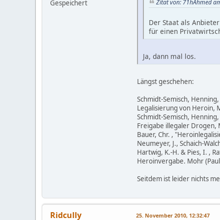
Zitat von: 71hAhmed a
Gespeichert
Der Staat als Anbiete
für einen Privatwirts
Ja, dann mal los.
Längst geschehen:
Schmidt-Semisch, Henning, 
Legalisierung von Heroin,
Schmidt-Semisch, Henning, 
Freigabe illegaler Drogen
Bauer, Chr. , "Heroinlegali
Neumeyer, J., Schaich-Walc
Hartwig, K.-H. & Pies, I. ,
Heroinvergabe. Mohr (Paul
Seitdem ist leider nichts me
Ridcully
25. November 2010, 12:32:47