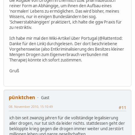
die Abgabe von Drogen in chemisch bzw. pharmazeutisch
reiner Form an Abhängige, um ihnen den Aufbau eines
'normalen' Lebens zu ermöglichen. Das wird bisher, meines
Wissens, nur in einigen Bundesländern bei sog.
'Schwerstabhängigen' praktiziert, ich halte die ggw Praxis für
zu restriktiv.
Ich habe mir mal den Wiki-Artikel über Portugal (@Rattentod:
Danke für den Link) durchgelesen. Der dort beschriebene
Vorgehensweise (also Entkriminalisierung des Besitzes kleiner
Mengen Drogen zum Eigenverbrauch verbunden mit
Therapie) könnte ich sofort zustimmen.
Gruß
pünktchen
Gast
08. November 2010, 15:10:49
#11
ich bin seit zwanzig jahren für die vollständige legalisierung
aller drogen, nur tut sich da leider nichts. stattdessen geht der
bekloppte krieg gegen die drogen immer weiter und zerstört
millionen leben und ganze gesellschaften.