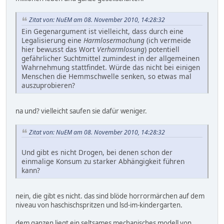
Zitat von: NuEM am 08. November 2010, 14:28:32
Ein Gegenargument ist vielleicht, dass durch eine
Legalisierung eine
Harmlosermachung
(ich vermeide
hier bewusst das Wort
Verharmlosung
) potentiell
gefährlicher Suchtmittel zumindest in der allgemeinen
Wahrnehmung stattfindet. Würde das nicht bei einigen
Menschen die Hemmschwelle senken, so etwas mal
auszuprobieren?
na und? vielleicht saufen sie dafür weniger.
Zitat von: NuEM am 08. November 2010, 14:28:32
Und gibt es nicht Drogen, bei denen schon der
einmalige Konsum zu starker Abhängigkeit führen
kann?
nein, die gibt es nicht. das sind blöde horrormärchen auf dem
niveau von haschischspritzen und lsd-im-kindergarten.
dem ganzen liegt ein seltsames mechanisches modell von