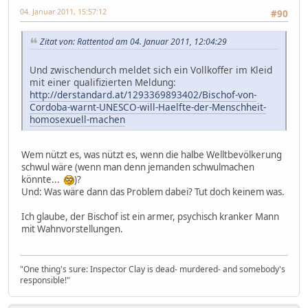
04. Januar 2011, 15:57:12
#90
Zitat von: Rattentod am 04. Januar 2011, 12:04:29
Und zwischendurch meldet sich ein Vollkoffer im Kleid
mit einer qualifizierten Meldung:
http://derstandard.at/1293369893402/Bischof-von-
Cordoba-warnt-UNESCO-will-Haelfte-der-Menschheit-
homosexuell-machen
Wem nützt es, was nützt es, wenn die halbe Welltbevölkerung
schwul wäre (wenn man denn jemanden schwulmachen
könnte...
)?
Und: Was wäre dann das Problem dabei? Tut doch keinem was.
Ich glaube, der Bischof ist ein armer, psychisch kranker Mann
mit Wahnvorstellungen.
"One thing's sure: Inspector Clay is dead- murdered- and somebody's
responsible!"