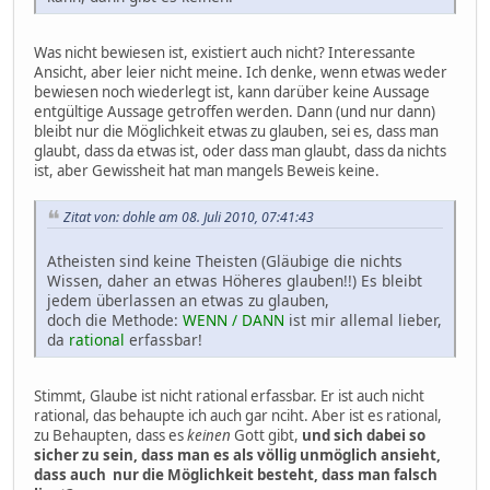
Was nicht bewiesen ist, existiert auch nicht? Interessante
Ansicht, aber leier nicht meine. Ich denke, wenn etwas weder
bewiesen noch wiederlegt ist, kann darüber keine Aussage
entgültige Aussage getroffen werden. Dann (und nur dann)
bleibt nur die Möglichkeit etwas zu glauben, sei es, dass man
glaubt, dass da etwas ist, oder dass man glaubt, dass da nichts
ist, aber Gewissheit hat man mangels Beweis keine.
Zitat von: dohle am 08. Juli 2010, 07:41:43
Atheisten sind keine Theisten (Gläubige die nichts
Wissen, daher an etwas Höheres glauben!!) Es bleibt
jedem überlassen an etwas zu glauben,
doch die Methode:
WENN / DANN
ist mir allemal lieber,
da
rational
erfassbar!
Stimmt, Glaube ist nicht rational erfassbar. Er ist auch nicht
rational, das behaupte ich auch gar nciht. Aber ist es rational,
zu Behaupten, dass es
keinen
Gott gibt,
und sich dabei so
sicher zu sein, dass man es als völlig unmöglich ansieht,
dass auch nur die Möglichkeit besteht, dass man falsch