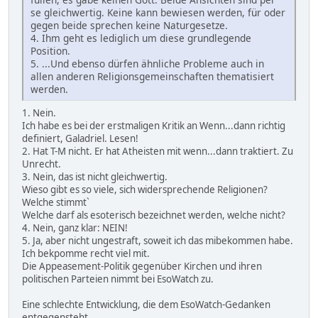
se gleichwertig. Keine kann bewiesen werden, für oder
gegen beide sprechen keine Naturgesetze.
4. Ihm geht es lediglich um diese grundlegende
Position.
5. ...Und ebenso dürfen ähnliche Probleme auch in
allen anderen Religionsgemeinschaften thematisiert
werden.
1. Nein.
Ich habe es bei der erstmaligen Kritik an Wenn...dann richtig
definiert, Galadriel. Lesen!
2. Hat T-M nicht. Er hat Atheisten mit wenn...dann traktiert. Zu
Unrecht.
3. Nein, das ist nicht gleichwertig.
Wieso gibt es so viele, sich widersprechende Religionen?
Welche stimmt`
Welche darf als esoterisch bezeichnet werden, welche nicht?
4. Nein, ganz klar: NEIN!
5. Ja, aber nicht ungestraft, soweit ich das mibekommen habe.
Ich bekpomme recht viel mit.
Die Appeasement-Politik gegenüber Kirchen und ihren
politischen Parteien nimmt bei EsoWatch zu.
Eine schlechte Entwicklung, die dem EsoWatch-Gedanken
entgegensteht.