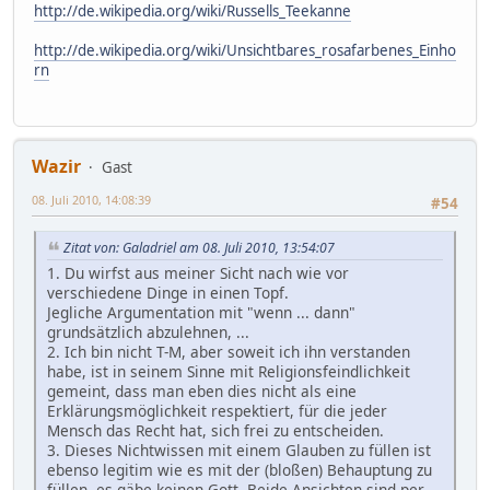
http://de.wikipedia.org/wiki/Russells_Teekanne
http://de.wikipedia.org/wiki/Unsichtbares_rosafarbenes_Einho
rn
Wazir
Gast
08. Juli 2010, 14:08:39
#54
Zitat von: Galadriel am 08. Juli 2010, 13:54:07
1. Du wirfst aus meiner Sicht nach wie vor
verschiedene Dinge in einen Topf.
Jegliche Argumentation mit "wenn ... dann"
grundsätzlich abzulehnen, ...
2. Ich bin nicht T-M, aber soweit ich ihn verstanden
habe, ist in seinem Sinne mit Religionsfeindlichkeit
gemeint, dass man eben dies nicht als eine
Erklärungsmöglichkeit respektiert, für die jeder
Mensch das Recht hat, sich frei zu entscheiden.
3. Dieses Nichtwissen mit einem Glauben zu füllen ist
ebenso legitim wie es mit der (bloßen) Behauptung zu
füllen, es gäbe keinen Gott. Beide Ansichten sind per