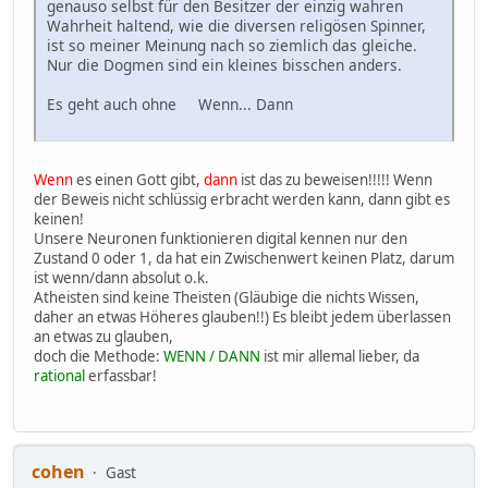
genauso selbst für den Besitzer der einzig wahren
Wahrheit haltend, wie die diversen religösen Spinner,
ist so meiner Meinung nach so ziemlich das gleiche.
Nur die Dogmen sind ein kleines bisschen anders.
Es geht auch ohne Wenn... Dann
Wenn
es einen Gott gibt,
dann
ist das zu beweisen!!!!! Wenn
der Beweis nicht schlüssig erbracht werden kann, dann gibt es
keinen!
Unsere Neuronen funktionieren digital kennen nur den
Zustand 0 oder 1, da hat ein Zwischenwert keinen Platz, darum
ist wenn/dann absolut o.k.
Atheisten sind keine Theisten (Gläubige die nichts Wissen,
daher an etwas Höheres glauben!!) Es bleibt jedem überlassen
an etwas zu glauben,
doch die Methode:
WENN / DANN
ist mir allemal lieber, da
rational
erfassbar!
cohen
Gast