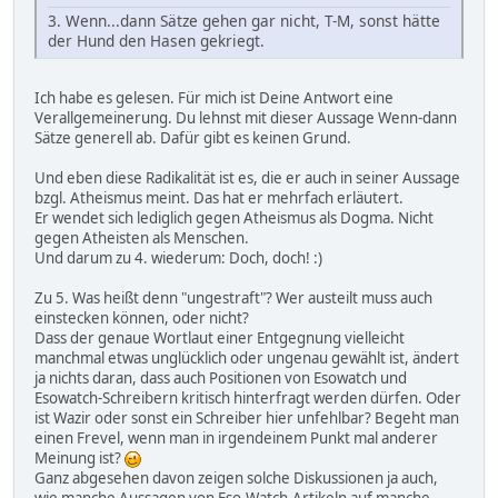
3. Wenn...dann Sätze gehen gar nicht, T-M, sonst hätte
der Hund den Hasen gekriegt.
Ich habe es gelesen. Für mich ist Deine Antwort eine
Verallgemeinerung. Du lehnst mit dieser Aussage Wenn-dann
Sätze generell ab. Dafür gibt es keinen Grund.
Und eben diese Radikalität ist es, die er auch in seiner Aussage
bzgl. Atheismus meint. Das hat er mehrfach erläutert.
Er wendet sich lediglich gegen Atheismus als Dogma. Nicht
gegen Atheisten als Menschen.
Und darum zu 4. wiederum: Doch, doch! :)
Zu 5. Was heißt denn "ungestraft"? Wer austeilt muss auch
einstecken können, oder nicht?
Dass der genaue Wortlaut einer Entgegnung vielleicht
manchmal etwas unglücklich oder ungenau gewählt ist, ändert
ja nichts daran, dass auch Positionen von Esowatch und
Esowatch-Schreibern kritisch hinterfragt werden dürfen. Oder
ist Wazir oder sonst ein Schreiber hier unfehlbar? Begeht man
einen Frevel, wenn man in irgendeinem Punkt mal anderer
Meinung ist?
Ganz abgesehen davon zeigen solche Diskussionen ja auch,
wie manche Aussagen von Eso-Watch-Artikeln auf manche