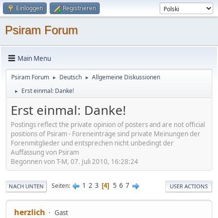
Einloggen
Registrieren
Psiram Forum
Main Menu
Psiram Forum
Deutsch
Allgemeine Diskussionen
►
►
Erst einmal: Danke!
►
Erst einmal: Danke!
Postings reflect the private opinion of posters and are not official
positions of Psiram - Foreneinträge sind private Meinungen der
Forenmitglieder und entsprechen nicht unbedingt der
Auffassung von Psiram
Begonnen von T-M, 07. Juli 2010, 16:28:24
1
2
3
5
6
7
Seiten
4
NACH UNTEN
USER ACTIONS
herzlich
Gast