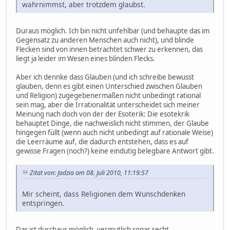
wahrnimmst, aber trotzdem glaubst.
Duraus möglich. Ich bin nicht unfehlbar (und behaupte das im
Gegensatz zu anderen Menschen auch nicht), und blinde
Flecken sind von innen betrachtet schwer zu erkennen, das
liegt ja leider im Wesen eines blinden Flecks.
Aber ich dennke dass Glauben (und ich schreibe bewusst
glauben, denn es gibt einen Unterschied zwischen Glauben
und Religion) zugegebenermaßen nicht unbedingt rational
sein mag, aber die Irrationalität unterscheidet sich meiner
Meinung nach doch von der der Esoterik: Die esotekrik
behauptet Dinge, die nachweislich nicht stimmen, der Glaube
hingegen füllt (wenn auch nicht unbedingt auf rationale Weise)
die Leerräume auf, die dadurch entstehen, dass es auf
gewisse Fragen (noch?) keine eindutig belegbare Antwort gibt.
Zitat von: Jadzia am 08. Juli 2010, 11:19:57
Mir scheint, dass Religionen dem Wunschdenken
entspringen.
Das ist durchaus möglich, vermutlich sogar recht