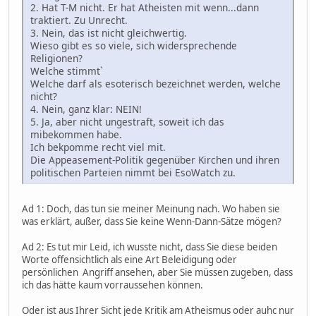
2. Hat T-M nicht. Er hat Atheisten mit wenn...dann
traktiert. Zu Unrecht.
3. Nein, das ist nicht gleichwertig.
Wieso gibt es so viele, sich widersprechende
Religionen?
Welche stimmt`
Welche darf als esoterisch bezeichnet werden, welche
nicht?
4. Nein, ganz klar: NEIN!
5. Ja, aber nicht ungestraft, soweit ich das
mibekommen habe.
Ich bekpomme recht viel mit.
Die Appeasement-Politik gegenüber Kirchen und ihren
politischen Parteien nimmt bei EsoWatch zu.
Ad 1: Doch, das tun sie meiner Meinung nach. Wo haben sie
was erklärt, außer, dass Sie keine Wenn-Dann-Sätze mögen?
Ad 2: Es tut mir Leid, ich wusste nicht, dass Sie diese beiden
Worte offensichtlich als eine Art Beleidigung oder
persönlichen Angriff ansehen, aber Sie müssen zugeben, dass
ich das hätte kaum vorraussehen können.
Oder ist aus Ihrer Sicht jede Kritik am Atheismus oder auhc nur