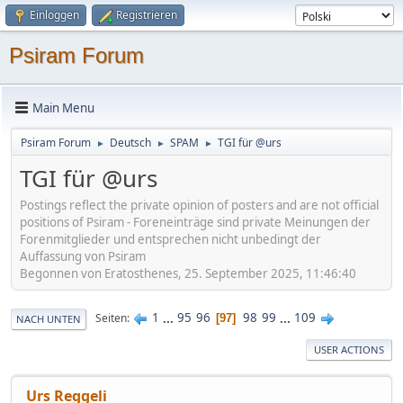
Einloggen
Registrieren
Psiram Forum
Main Menu
Psiram Forum
Deutsch
SPAM
TGI für @urs
►
►
►
TGI für @urs
Postings reflect the private opinion of posters and are not official
positions of Psiram - Foreneinträge sind private Meinungen der
Forenmitglieder und entsprechen nicht unbedingt der
Auffassung von Psiram
Begonnen von Eratosthenes, 25. September 2025, 11:46:40
1
...
95
96
98
99
...
109
Seiten
97
NACH UNTEN
USER ACTIONS
Urs Reggeli