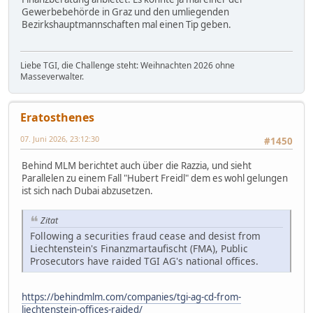
Gewerbebehörde in Graz und den umliegenden
Bezirkshauptmannschaften mal einen Tip geben.
Liebe TGI, die Challenge steht: Weihnachten 2026 ohne
Masseverwalter.
Eratosthenes
07. Juni 2026, 23:12:30
#1450
Behind MLM berichtet auch über die Razzia, und sieht
Parallelen zu einem Fall "Hubert Freidl" dem es wohl gelungen
ist sich nach Dubai abzusetzen.
Zitat
Following a securities fraud cease and desist from
Liechtenstein's Finanzmartaufischt (FMA), Public
Prosecutors have raided TGI AG's national offices.
https://behindmlm.com/companies/tgi-ag-cd-from-
liechtenstein-offices-raided/