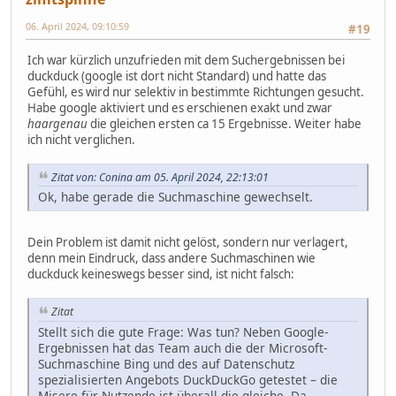
06. April 2024, 09:10:59
#19
Ich war kürzlich unzufrieden mit dem Suchergebnissen bei
duckduck (google ist dort nicht Standard) und hatte das
Gefühl, es wird nur selektiv in bestimmte Richtungen gesucht.
Habe google aktiviert und es erschienen exakt und zwar
haargenau
die gleichen ersten ca 15 Ergebnisse. Weiter habe
ich nicht verglichen.
Zitat von: Conina am 05. April 2024, 22:13:01
Ok, habe gerade die Suchmaschine gewechselt.
Dein Problem ist damit nicht gelöst, sondern nur verlagert,
denn mein Eindruck, dass andere Suchmaschinen wie
duckduck keineswegs besser sind, ist nicht falsch:
Zitat
Stellt sich die gute Frage: Was tun? Neben Google-
Ergebnissen hat das Team auch die der Microsoft-
Suchmaschine Bing und des auf Datenschutz
spezialisierten Angebots DuckDuckGo getestet – die
Misere für Nutzende ist überall die gleiche. Da