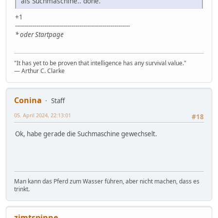
als Suchmaschine.. done.
+1
-----------------------------------------------------------
* oder Startpage
"It has yet to be proven that intelligence has any survival value."
― Arthur C. Clarke
Conina
Staff
05. April 2024, 22:13:01
#18
Ok, habe gerade die Suchmaschine gewechselt.
Man kann das Pferd zum Wasser führen, aber nicht machen, dass es
trinkt.
zimtspinne