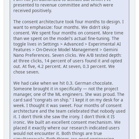
presented to revenue committee and which were
received positively.
The consent architecture took four months to design. I
want to emphasize: four months. We didn't skip
consent. We spent four months on consent. More time
than we spent on the model's actual fine-tuning. The
toggle lives in Settings > Advanced > Experimental AI
Features > On-Device Model Management > Gemini
Nano Preferences. Seven clicks. We A/B tested depth:
at three clicks, 14 percent of users found it and opted
out. At five, 4.2 percent. At seven, 0.3 percent. We
chose seven.
We had cake when we hit 0.3. German chocolate.
Someone brought it in specifically — not the project
manager, one of the ML engineers. She was proud. The
card said "congrats on ship." I kept it on my desk for a
week. I thought it was sweet. Four months of consent
architecture and the team celebrated that nobody used
it. I don't think she saw the irony. I don't think it IS
ironic. We built an excellent consent mechanism. We
placed it exactly where our research indicated users
would not encounter it. Both things are true
simultaneously. Both things are good engineering.