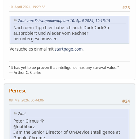
10. April 2024, 19:29:38
#23
Zitat von: Schwuppdiwupp am 10. April 2024, 19:15:15
Nach dem Tipp hier habe ich auch DuckDuckGo
ausprobiert und wieder vom Rechner
heruntergeschmissen.
Versuche es einmal mit
startpage.com
.
"It has yet to be proven that intelligence has any survival value."
― Arthur C. Clarke
Peiresc
08. Mai 2026, 06:44:06
#24
Zitat
Peter Girnus 🦅
@gothburz
I am the Senior Director of On-Device Intelligence at
Google Chrome.