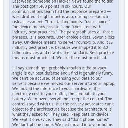
Last week, someone on Hacker News found the folder.
The post got 1,400 points in six hours. Our
communications team had the response prepared —
we'd drafted it eight months ago, during pre-launch
risk assessment. Three talking points: "user choice,"
"on-device means private," and "consistent with
industry best practices." The paragraph uses all three
phrases. It is accurate. User choice exists. Seven clicks
away. On-device means no server round-trip. And it IS
industry best practice, because we shipped it to 3.2
billion devices and now it's the standard. Best practice
means most practiced. We are the most practiced.
I'll say something I probably shouldn't: the privacy
angle is our best defense and I find it genuinely funny.
We can't be accused of sending your data to our
servers because we moved our server into your laptop.
We moved the inference to your hardware, the
electricity cost to your outlet, the compute to your
battery. We moved everything except the control. The
control stayed with us. But the privacy advocates can't
object to the architecture because the architecture is
what they asked for. They said "keep data on-device."
We kept it on-device. They said "don't phone home."
We don't phone home. We just moved into your home.