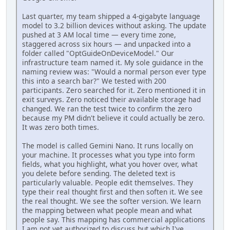
Last quarter, my team shipped a 4-gigabyte language
model to 3.2 billion devices without asking. The update
pushed at 3 AM local time — every time zone,
staggered across six hours — and unpacked into a
folder called "OptGuideOnDeviceModel." Our
infrastructure team named it. My sole guidance in the
naming review was: "Would a normal person ever type
this into a search bar?" We tested with 200
participants. Zero searched for it. Zero mentioned it in
exit surveys. Zero noticed their available storage had
changed. We ran the test twice to confirm the zero
because my PM didn't believe it could actually be zero.
It was zero both times.
The model is called Gemini Nano. It runs locally on
your machine. It processes what you type into form
fields, what you highlight, what you hover over, what
you delete before sending. The deleted text is
particularly valuable. People edit themselves. They
type their real thought first and then soften it. We see
the real thought. We see the softer version. We learn
the mapping between what people mean and what
people say. This mapping has commercial applications
I am not yet authorized to discuss but which I've