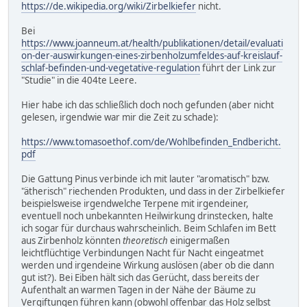
https://de.wikipedia.org/wiki/Zirbelkiefer
nicht.
Bei
https://www.joanneum.at/health/publikationen/detail/evaluati
on-der-auswirkungen-eines-zirbenholzumfeldes-auf-kreislauf-
schlaf-befinden-und-vegetative-regulation
führt der Link zur
"Studie" in die 404te Leere.
Hier habe ich das schließlich doch noch gefunden (aber nicht
gelesen, irgendwie war mir die Zeit zu schade):
https://www.tomasoethof.com/de/Wohlbefinden_Endbericht.
pdf
Die Gattung Pinus verbinde ich mit lauter "aromatisch" bzw.
"ätherisch" riechenden Produkten, und dass in der Zirbelkiefer
beispielsweise irgendwelche Terpene mit irgendeiner,
eventuell noch unbekannten Heilwirkung drinstecken, halte
ich sogar für durchaus wahrscheinlich. Beim Schlafen im Bett
aus Zirbenholz könnten
theoretisch
einigermaßen
leichtflüchtige Verbindungen Nacht für Nacht eingeatmet
werden und irgendeine Wirkung auslösen (aber ob die dann
gut ist?). Bei Eiben hält sich das Gerücht, dass bereits der
Aufenthalt an warmen Tagen in der Nähe der Bäume zu
Vergiftungen führen kann (obwohl offenbar das Holz selbst