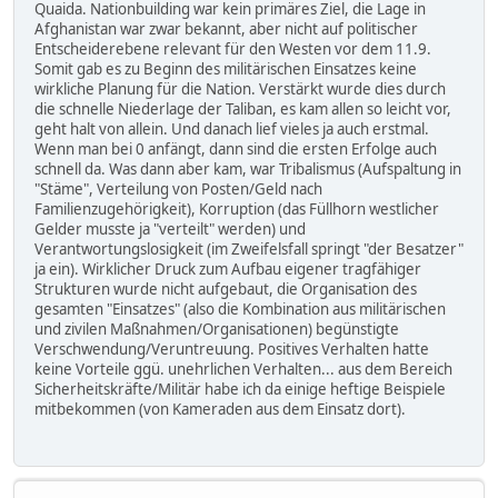
Quaida. Nationbuilding war kein primäres Ziel, die Lage in
Afghanistan war zwar bekannt, aber nicht auf politischer
Entscheiderebene relevant für den Westen vor dem 11.9.
Somit gab es zu Beginn des militärischen Einsatzes keine
wirkliche Planung für die Nation. Verstärkt wurde dies durch
die schnelle Niederlage der Taliban, es kam allen so leicht vor,
geht halt von allein. Und danach lief vieles ja auch erstmal.
Wenn man bei 0 anfängt, dann sind die ersten Erfolge auch
schnell da. Was dann aber kam, war Tribalismus (Aufspaltung in
"Stäme", Verteilung von Posten/Geld nach
Familienzugehörigkeit), Korruption (das Füllhorn westlicher
Gelder musste ja "verteilt" werden) und
Verantwortungslosigkeit (im Zweifelsfall springt "der Besatzer"
ja ein). Wirklicher Druck zum Aufbau eigener tragfähiger
Strukturen wurde nicht aufgebaut, die Organisation des
gesamten "Einsatzes" (also die Kombination aus militärischen
und zivilen Maßnahmen/Organisationen) begünstigte
Verschwendung/Veruntreuung. Positives Verhalten hatte
keine Vorteile ggü. unehrlichen Verhalten... aus dem Bereich
Sicherheitskräfte/Militär habe ich da einige heftige Beispiele
mitbekommen (von Kameraden aus dem Einsatz dort).