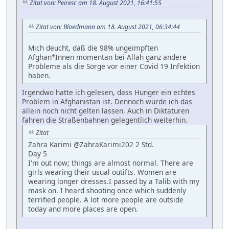
Zitat von: Peiresc am 18. August 2021, 16:41:55
Zitat von: Bloedmann am 18. August 2021, 06:34:44
Mich deucht, daß die 98% ungeimpften
Afghan*Innen momentan bei Allah ganz andere
Probleme als die Sorge vor einer Covid 19 Infektion
haben.
Irgendwo hatte ich gelesen, dass Hunger ein echtes
Problem in Afghanistan ist. Dennoch würde ich das
allein noch nicht gelten lassen. Auch in Diktaturen
fahren die Straßenbahnen gelegentlich weiterhin.
Zitat
Zahra Karimi @ZahraKarimi202 2 Std.
Day 5
I'm out now; things are almost normal. There are
girls wearing their usual outifts. Women are
wearing longer dresses.I passed by a Talib with my
mask on. I heard shooting once which suddenly
terrified people. A lot more people are outside
today and more places are open.