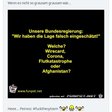
Wenn es nicht so grausam grausam wär...
Heee... Peiresc: #fuckthesytsem