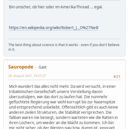
Bin unsicher, ob hier oder im Amerika-Thread ... egal.
https://en.wikipedia.org/wiki/Robert_J._O%27Neill
The best thing about science is that it works - even if you don't believe
in it.
Sauropode
Gast
20. August 2021, 10:27:27
#21
Mich wundert das alles nicht mehr. Da wird versucht, in einer
tribalistischen Gesellschaft unsere Vorstellung davon
überzustülpen, wie das dort zu laufen hat. Die nunmehr
geflüchtete Regierung war wohl korrupt bis zur Nasenspitze
und entsprechend unbeliebt. Offensichtlich gibt es auch keine
anderen zivilen Strukturen, die Stabilität versprechen. Die
Taliban waren nie besiegt, sondern warteten wie die Ratten in
ihren Löchern, um wieder an die Macht zu kommen. Ich bin
mir nicht sicher, ob der Westen naiv bzw. dumm ist, ignorant