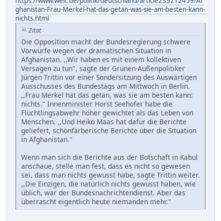
https://www.welt.de/politik/deutschland/article233212459/Af
ghanistan-Frau-Merkel-hat-das-getan-was-sie-am-besten-kann-
nichts.html
Zitat
Die Opposition macht der Bundesregierung schwere
Vorwürfe wegen der dramatischen Situation in
Afghanistan. ,,Wir haben es mit einem kollektiven
Versagen zu tun", sagte der Grünen-Außenpolitiker
Jürgen Trittin vor einer Sondersitzung des Auswärtigen
Ausschusses des Bundestags am Mittwoch in Berlin.
,,Frau Merkel hat das getan, was sie am besten kann:
nichts." Innenminister Horst Seehofer habe die
Flüchtlingsabwehr höher gewichtet als das Leben von
Menschen. ,,Und Heiko Maas hat dafür die Berichte
geliefert, schönfärberische Berichte über die Situation
in Afghanistan."
Wenn man sich die Berichte aus der Botschaft in Kabul
anschaue, stelle man fest, dass es nicht so gewesen
sei, dass man nichts gewusst habe, sagte Trittin weiter.
,,Die Einzigen, die natürlich nichts gewusst haben, wie
üblich, war der Bundesnachrichtendienst. Aber das
überrascht eigentlich heute niemanden mehr."