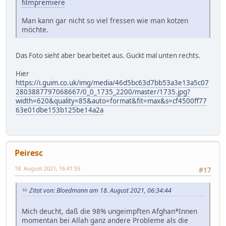
filmpremiere
Man kann gar nicht so viel fressen wie man kotzen
möchte.
Das Foto sieht aber bearbeitet aus. Guckt mal unten rechts.
Hier
https://i.guim.co.uk/img/media/46d5bc63d7bb53a3e13a5c07
2803887797068667/0_0_1735_2200/master/1735.jpg?
width=620&quality=85&auto=format&fit=max&s=cf4500ff77
63e01dbe153b125be14a2a
Peiresc
18. August 2021, 16:41:55
#17
Zitat von: Bloedmann am 18. August 2021, 06:34:44
Mich deucht, daß die 98% ungeimpften Afghan*Innen
momentan bei Allah ganz andere Probleme als die