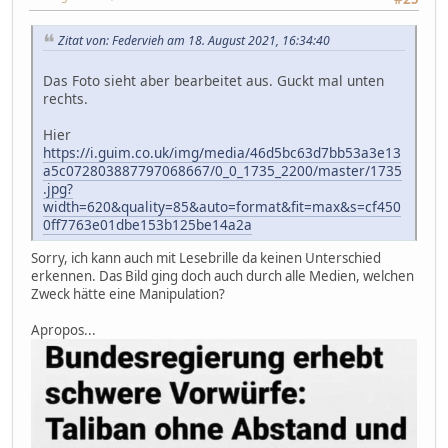
Zitat von: Federvieh am 18. August 2021, 16:34:40
Das Foto sieht aber bearbeitet aus. Guckt mal unten
rechts.
Hier
https://i.guim.co.uk/img/media/46d5bc63d7bb53a3e13
a5c072803887797068667/0_0_1735_2200/master/1735
.jpg?
width=620&quality=85&auto=format&fit=max&s=cf450
0ff7763e01dbe153b125be14a2a
Sorry, ich kann auch mit Lesebrille da keinen Unterschied
erkennen. Das Bild ging doch auch durch alle Medien, welchen
Zweck hätte eine Manipulation?
Apropos...