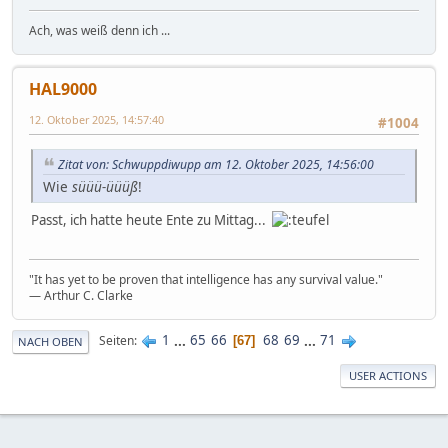
Ach, was weiß denn ich ...
HAL9000
12. Oktober 2025, 14:57:40
#1004
Zitat von: Schwuppdiwupp am 12. Oktober 2025, 14:56:00
Wie
süüü-üüüß
!
Passt, ich hatte heute Ente zu Mittag...
"It has yet to be proven that intelligence has any survival value."
― Arthur C. Clarke
1
...
65
66
68
69
...
71
Seiten
67
NACH OBEN
USER ACTIONS