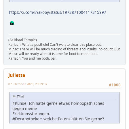
https://x.com/EYakoby/status/1973871004117315997
(At Bhaal Temple)
Karlach: What a pesthole! Can't wait to clear this place out.
Minsc: There will be much trading of threats and insults, no doubt. But
Minsc will be ready when it is time for boot to meet butt.
Karlach: You and me both, pal.
Juliette
07. Oktober 2025, 23:39:07
#1000
Zitat
#Kunde: Ich hätte gerne etwas homöopathisches
gegen meine
Erektionsstörungen.
#DerApotheker: welche Potenz hätten Sie gerne?