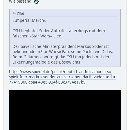
Wie passend!
Zitat
»Imperial March«
CSU begleitet Söder-Auftritt – allerdings mit dem
falschen »Star Wars«-Lied
Der bayerische Ministerpräsident Markus Söder ist
bekennender »Star Wars«-Fan, seine Partei weiß das.
Beim Gillamoos würdigt die CSU ihn jedoch mit der
Erkennungsmelodie des Bösewichts.
https://www.spiegel.de/politik/deutschland/gillamoos-csu-
spielt-fuer-markus-soeder-aus-versehen-darth-vader-lied-a-
77419368-cba4-48e5-934f-03c3794e17b9