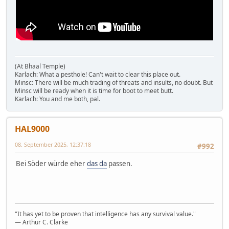
(At Bhaal Temple)
Karlach: What a pesthole! Can't wait to clear this place out.
Minsc: There will be much trading of threats and insults, no doubt. But
Minsc will be ready when it is time for boot to meet butt.
Karlach: You and me both, pal.
HAL9000
08. September 2025, 12:37:18
#992
Bei Söder würde eher
das da
passen.
"It has yet to be proven that intelligence has any survival value."
― Arthur C. Clarke