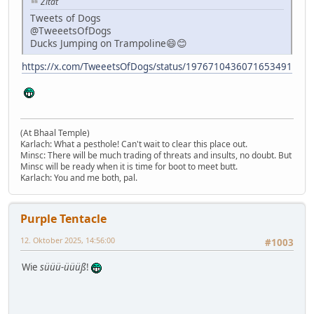
Zitat
Tweets of Dogs
@TweeetsOfDogs
Ducks Jumping on Trampoline😄😊
https://x.com/TweeetsOfDogs/status/1976710436071653491
(At Bhaal Temple)
Karlach: What a pesthole! Can't wait to clear this place out.
Minsc: There will be much trading of threats and insults, no doubt. But
Minsc will be ready when it is time for boot to meet butt.
Karlach: You and me both, pal.
Purple Tentacle
12. Oktober 2025, 14:56:00
#1003
Wie
süüü-üüüß
!